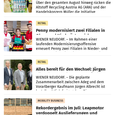
Kreislauffähigkeit
Über den gesamten August hinweg rücken die
Altstoff Recycling Austria AG (ARA) und der
Handelskonzern Müller die Initiative
„Kreislauf-Helden“ in allen österreichischen
Müller-Filialen
RETAIL
Penny modernisiert zwei Filialen in
Ober- und Niederösterreich
WIENER NEUDORF. – Im Rahmen einer
laufenden Modernisierungsoffensive
erneuert Penny zwei Filialen in Nieder- und
Oberösterreich. Die beiden Standorte liegen
in Haag sowie im rund
RETAIL
Alles bereit für den Wechsel: Jürgen
Albrecht setzt ab 1.1.2027 auf Adeg
WIENER NEUDORF. – Die geplante
Zusammenarbeit zwischen Adeg und dem
Vorarlberger Kaufmann Jürgen Albrecht ist
kartellrechtlich freigegeben: Die
Bundeswettbewerbsbehörde und der
Bundeskartellanwalt
MOBILITY BUSINESS
Rekordergebnis im Juli: Leapmotor
verdoppelt Auslieferungen und