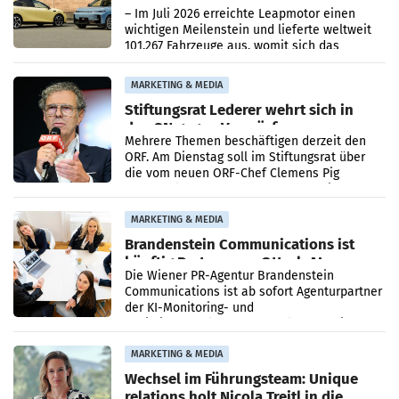
überschreitet die 100.000er-Marke
– Im Juli 2026 erreichte Leapmotor einen
wichtigen Meilenstein und lieferte weltweit
101.267 Fahrzeuge aus, womit sich das
Ergebnis gegenüber Juli 2025 mehr als
verdoppelte (+102
MARKETING & MEDIA
Stiftungsrat Lederer wehrt sich in
den SN gegen Vorwürfe
Mehrere Themen beschäftigen derzeit den
ORF. Am Dienstag soll im Stiftungsrat über
die vom neuen ORF-Chef Clemens Pig
vorgeschlagenen Besetzungen für die
Direktionen abgestimmt werden.
MARKETING & MEDIA
Brandenstein Communications ist
künftig Partner von OtterlyAI
Die Wiener PR-Agentur Brandenstein
Communications ist ab sofort Agenturpartner
der KI-Monitoring- und
Optimierungsplattform OtterlyAI. Damit baut
die Agentur ihr Leistungsportfolio
MARKETING & MEDIA
Wechsel im Führungsteam: Unique
relations holt Nicola Treitl in die