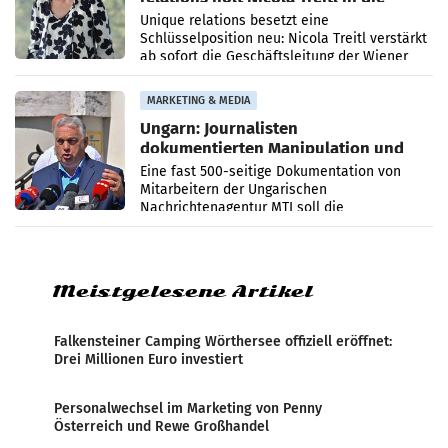
Geschäftsleitung
Unique relations besetzt eine
Schlüsselposition neu: Nicola Treitl verstärkt
ab sofort die Geschäftsleitung der Wiener
PR-Agentur an der Seite von Josef Kalina und
Anna Kalina-Mahr.
MARKETING & MEDIA
Ungarn: Journalisten
dokumentierten Manipulation und
Zensur
Eine fast 500-seitige Dokumentation von
Mitarbeitern der Ungarischen
Nachrichtenagentur MTI soll die
systematische Nachrichten-Manipulation und
Zensur bei der Agentur während der Zeit
Meistgelesene Artikel
Falkensteiner Camping Wörthersee offiziell eröffnet:
Drei Millionen Euro investiert
Personalwechsel im Marketing von Penny
Österreich und Rewe Großhandel