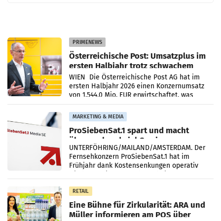
PRIMENEWS
Österreichische Post: Umsatzplus im
ersten Halbjahr trotz schwachem
Briefgeschäft
WIEN Die Österreichische Post AG hat im
ersten Halbjahr 2026 einen Konzernumsatz
von 1.544,0 Mio. EUR erwirtschaftet, was
einem Plus von 3,8 Prozent gegenüber dem
Vergleichszeitraum
MARKETING & MEDIA
ProSiebenSat.1 spart und macht
überraschend viel Gewinn
UNTERFÖHRING/MAILAND/AMSTERDAM. Der
Fernsehkonzern ProSiebenSat.1 hat im
Frühjahr dank Kostensenkungen operativ
wieder Gewinn gemacht und die
Markterwartung deutlich übertroffen.
RETAIL
Eine Bühne für Zirkularität: ARA und
Müller informieren am POS über