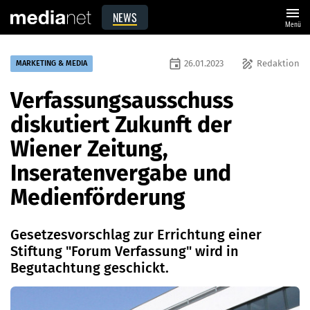
menu
NEWS
Menü
event
draw
26.01.2023
Redaktion
MARKETING & MEDIA
Verfassungsausschuss
diskutiert Zukunft der
Wiener Zeitung,
Inseratenvergabe und
Medienförderung
Gesetzesvorschlag zur Errichtung einer
Stiftung "Forum Verfassung" wird in
Begutachtung geschickt.