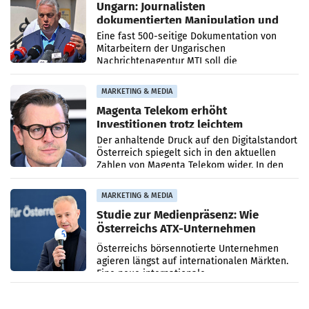
Ungarn: Journalisten
dokumentierten Manipulation und
Zensur
Eine fast 500-seitige Dokumentation von
Mitarbeitern der Ungarischen
Nachrichtenagentur MTI soll die
systematische Nachrichten-Manipulation und
Zensur bei der Agentur während der Zeit
MARKETING & MEDIA
Magenta Telekom erhöht
Investitionen trotz leichtem
Umsatzrückgang
Der anhaltende Druck auf den Digitalstandort
Österreich spiegelt sich in den aktuellen
Zahlen von Magenta Telekom wider. In den
ersten sechs Monaten des laufenden Jahres
verzeichnete
MARKETING & MEDIA
Studie zur Medienpräsenz: Wie
Österreichs ATX-Unternehmen
international wahrgenommen
Österreichs börsennotierte Unternehmen
werden
agieren längst auf internationalen Märkten.
Eine neue internationale
Medienresonanzanalyse untersucht die
weltweite Berichterstattung über