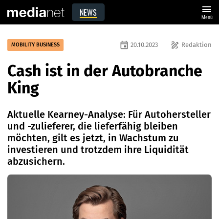
menu
NEWS
Menü
event
draw
20.10.2023
Redaktion
MOBILITY BUSINESS
Cash ist in der Autobranche
King
Aktuelle Kearney-Analyse: Für Autohersteller
und -zulieferer, die lieferfähig bleiben
möchten, gilt es jetzt, in Wachstum zu
investieren und trotzdem ihre Liquidität
abzusichern.