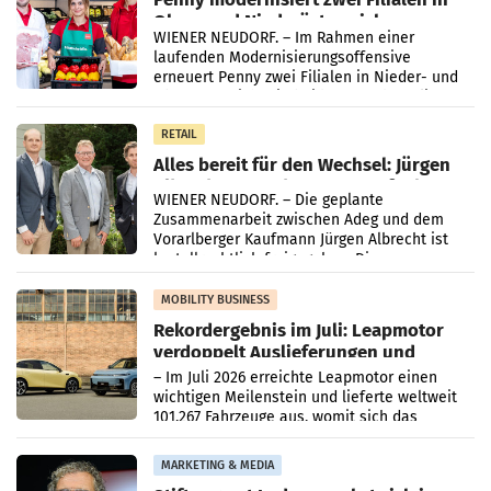
Ober- und Niederösterreich
WIENER NEUDORF. – Im Rahmen einer
laufenden Modernisierungsoffensive
erneuert Penny zwei Filialen in Nieder- und
Oberösterreich. Die beiden Standorte liegen
in Haag sowie im rund
RETAIL
Alles bereit für den Wechsel: Jürgen
Albrecht setzt ab 1.1.2027 auf Adeg
WIENER NEUDORF. – Die geplante
Zusammenarbeit zwischen Adeg und dem
Vorarlberger Kaufmann Jürgen Albrecht ist
kartellrechtlich freigegeben: Die
Bundeswettbewerbsbehörde und der
Bundeskartellanwalt
MOBILITY BUSINESS
Rekordergebnis im Juli: Leapmotor
verdoppelt Auslieferungen und
überschreitet die 100.000er-Marke
– Im Juli 2026 erreichte Leapmotor einen
wichtigen Meilenstein und lieferte weltweit
101.267 Fahrzeuge aus, womit sich das
Ergebnis gegenüber Juli 2025 mehr als
verdoppelte (+102
MARKETING & MEDIA