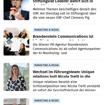
Stiftungsrat Lederer wehrt sich in
den SN gegen Vorwürfe
Mehrere Themen beschäftigen derzeit den
ORF. Am Dienstag soll im Stiftungsrat über
die vom neuen ORF-Chef Clemens Pig
vorgeschlagenen Besetzungen für die
Direktionen abgestimmt werden.
MARKETING & MEDIA
Brandenstein Communications ist
künftig Partner von OtterlyAI
Die Wiener PR-Agentur Brandenstein
Communications ist ab sofort Agenturpartner
der KI-Monitoring- und
Optimierungsplattform OtterlyAI. Damit baut
die Agentur ihr Leistungsportfolio
MARKETING & MEDIA
Wechsel im Führungsteam: Unique
relations holt Nicola Treitl in die
Geschäftsleitung
Unique relations besetzt eine
Schlüsselposition neu: Nicola Treitl verstärkt
ab sofort die Geschäftsleitung der Wiener
PR-Agentur an der Seite von Josef Kalina und
Anna Kalina-Mahr.
MARKETING & MEDIA