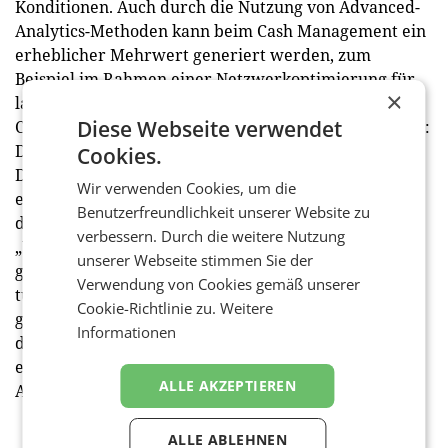
Konditionen. Auch durch die Nutzung von Advanced-
Analytics-Methoden kann beim Cash Management ein
erheblicher Mehrwert generiert werden, zum
Beispiel im Rahmen einer Netzwerkoptimierung für
×
lagerhaltende Standorte oder durch Analyse von
Diese Webseite verwendet
Clustern bei überfälligen Forderungen. Und natürlich:
Die Verbesserungen müssen nachhaltig werden.
Cookies.
Dabei gilt es, Kernprozesse zu optimieren und
Wir verwenden Cookies, um die
entsprechende Steuerungsmodelle einzuführen,
Benutzerfreundlichkeit unserer Website zu
denn: Cash ist wieder King. Spangenberg:
verbessern. Durch die weitere Nutzung
„Unternehmen, die dieses Motto beherzigen, haben
unserer Webseite stimmen Sie der
gute Chancen, unbeschadet durch die aktuell
Verwendung von Cookies gemäß unserer
turbulenten Zeiten zu kommen. Und sie sind gut
Cookie-Richtlinie zu.
Weitere
gerüstet, wenn die Konjunktur wieder anspringt. Wie
Informationen
die Erfahrung zeigt: Das kann schneller kommen als
erwartet.“ Bildunterschrift: Felix Spangenberg,
ALLE AKZEPTIEREN
Automobilexperte und Partner bei Kearney.
ALLE ABLEHNEN