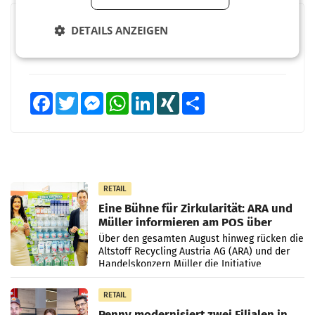
BEWERTEN SIE DIESEN ARTIKEL
DETAILS ANZEIGEN
Facebook
Twitter
Messenger
WhatsApp
LinkedIn
XING
Teilen
RETAIL
Eine Bühne für Zirkularität: ARA und
Müller informieren am POS über
Kreislauffähigkeit
Über den gesamten August hinweg rücken die
Altstoff Recycling Austria AG (ARA) und der
Handelskonzern Müller die Initiative
„Kreislauf-Helden“ in allen österreichischen
Müller-Filialen
RETAIL
Penny modernisiert zwei Filialen in