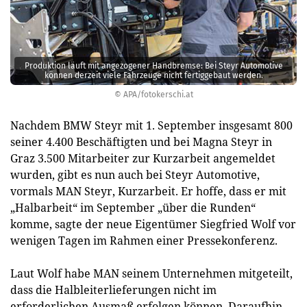
Produktion läuft mit angezogener Handbremse: Bei Steyr Automotive
können derzeit viele Fahrzeuge nicht fertiggebaut werden.
© APA/fotokerschi.at
Nachdem BMW Steyr mit 1. September insgesamt 800
seiner 4.400 Beschäftigten und bei Magna Steyr in
Graz 3.500 Mitarbeiter zur Kurzarbeit angemeldet
wurden, gibt es nun auch bei Steyr Automotive,
vormals MAN Steyr, Kurzarbeit. Er hoffe, dass er mit
„Halbarbeit“ im September „über die Runden“
komme, sagte der neue Eigentümer Siegfried Wolf vor
wenigen Tagen im Rahmen einer Pressekonferenz.
Laut Wolf habe MAN seinem Unternehmen mitgeteilt,
dass die Halbleiterlieferungen nicht im
erforderlichen Ausmaß erfolgen können. Daraufhin