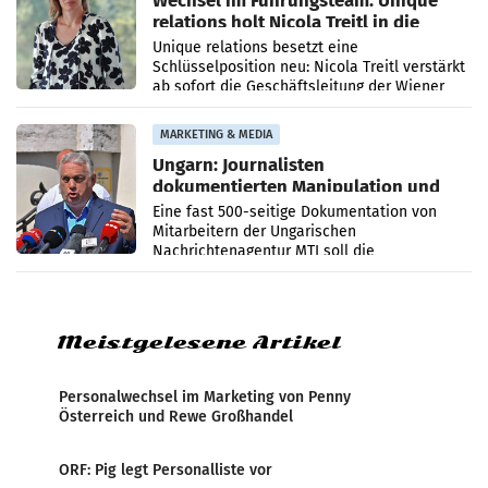
Wechsel im Führungsteam: Unique
relations holt Nicola Treitl in die
Geschäftsleitung
Unique relations besetzt eine
Schlüsselposition neu: Nicola Treitl verstärkt
ab sofort die Geschäftsleitung der Wiener
PR-Agentur an der Seite von Josef Kalina und
Anna Kalina-Mahr.
MARKETING & MEDIA
Ungarn: Journalisten
dokumentierten Manipulation und
Zensur
Eine fast 500-seitige Dokumentation von
Mitarbeitern der Ungarischen
Nachrichtenagentur MTI soll die
systematische Nachrichten-Manipulation und
Zensur bei der Agentur während der Zeit
Meistgelesene Artikel
Personalwechsel im Marketing von Penny
Österreich und Rewe Großhandel
ORF: Pig legt Personalliste vor