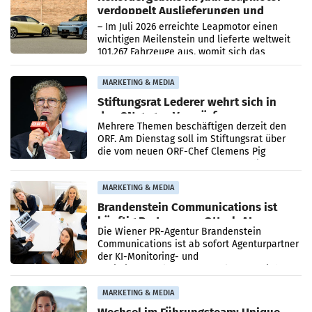
verdoppelt Auslieferungen und
überschreitet die 100.000er-Marke
– Im Juli 2026 erreichte Leapmotor einen
wichtigen Meilenstein und lieferte weltweit
101.267 Fahrzeuge aus, womit sich das
Ergebnis gegenüber Juli 2025 mehr als
verdoppelte (+102
MARKETING & MEDIA
Stiftungsrat Lederer wehrt sich in
den SN gegen Vorwürfe
Mehrere Themen beschäftigen derzeit den
ORF. Am Dienstag soll im Stiftungsrat über
die vom neuen ORF-Chef Clemens Pig
vorgeschlagenen Besetzungen für die
Direktionen abgestimmt werden.
MARKETING & MEDIA
Brandenstein Communications ist
künftig Partner von OtterlyAI
Die Wiener PR-Agentur Brandenstein
Communications ist ab sofort Agenturpartner
der KI-Monitoring- und
Optimierungsplattform OtterlyAI. Damit baut
die Agentur ihr Leistungsportfolio
MARKETING & MEDIA