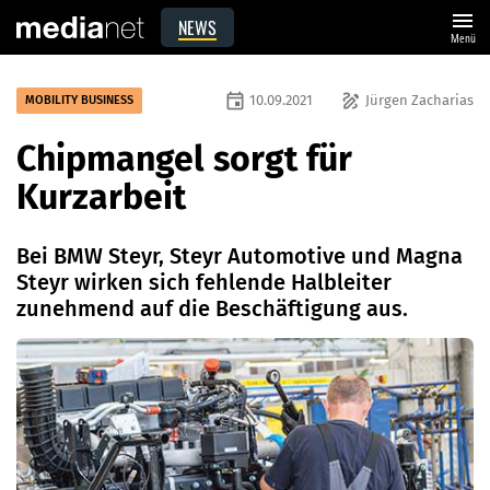
menu
NEWS
Menü
event
draw
10.09.2021
Jürgen Zacharias
MOBILITY BUSINESS
Chipmangel sorgt für
Kurzarbeit
Bei BMW Steyr, Steyr Automotive und Magna
Steyr wirken sich fehlende Halbleiter
zunehmend auf die Beschäftigung aus.