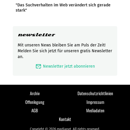
"Das Suchverhalten im Web verändert sich gerade
stark"
newsletter
Mit unseren News bleiben Sie am Puls der Zeit!
Melden Sie sich jetzt für unseren gratis Newsletter
an.
mark_email_read
Newsletter jetzt abonnieren
Archiv
Datenschutzrichtlinien
Offenlegung
Impressum
AGB
Mediadaten
Kontakt
Copyright © 2026 medianet. All rights reserved.