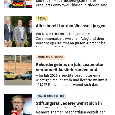
laufenden Modernisierungsoffensive
erneuert Penny zwei Filialen in Nieder- und
Oberösterreich. Die beiden Standorte liegen
in Haag sowie im rund
RETAIL
Alles bereit für den Wechsel: Jürgen
Albrecht setzt ab 1.1.2027 auf Adeg
WIENER NEUDORF. – Die geplante
Zusammenarbeit zwischen Adeg und dem
Vorarlberger Kaufmann Jürgen Albrecht ist
kartellrechtlich freigegeben: Die
Bundeswettbewerbsbehörde und der
Bundeskartellanwalt
MOBILITY BUSINESS
Rekordergebnis im Juli: Leapmotor
verdoppelt Auslieferungen und
überschreitet die 100.000er-Marke
– Im Juli 2026 erreichte Leapmotor einen
wichtigen Meilenstein und lieferte weltweit
101.267 Fahrzeuge aus, womit sich das
Ergebnis gegenüber Juli 2025 mehr als
verdoppelte (+102
MARKETING & MEDIA
Stiftungsrat Lederer wehrt sich in
den SN gegen Vorwürfe
Mehrere Themen beschäftigen derzeit den