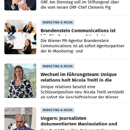
ORF. Am Dienstag soll im Stiftungsrat über
die vom neuen ORF-Chef Clemens Pig
vorgeschlagenen Besetzungen für die
Direktionen abgestimmt werden.
MARKETING & MEDIA
Brandenstein Communications ist
künftig Partner von OtterlyAI
Die Wiener PR-Agentur Brandenstein
Communications ist ab sofort Agenturpartner
der KI-Monitoring- und
Optimierungsplattform OtterlyAI. Damit baut
die Agentur ihr Leistungsportfolio
MARKETING & MEDIA
Wechsel im Führungsteam: Unique
relations holt Nicola Treitl in die
Geschäftsleitung
Unique relations besetzt eine
Schlüsselposition neu: Nicola Treitl verstärkt
ab sofort die Geschäftsleitung der Wiener
PR-Agentur an der Seite von Josef Kalina und
Anna Kalina-Mahr.
MARKETING & MEDIA
Ungarn: Journalisten
dokumentierten Manipulation und
Zensur