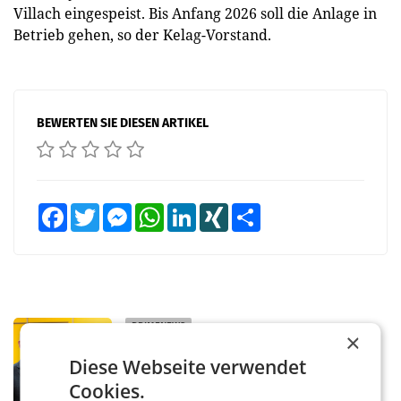
Villach eingespeist. Bis Anfang 2026 soll die Anlage in
Betrieb gehen, so der Kelag-Vorstand.
BEWERTEN SIE DIESEN ARTIKEL
Facebook
Twitter
Messenger
WhatsApp
LinkedIn
XING
Teilen
PRIMENEWS
×
Österreichische Post: Umsatzplus im
Diese Webseite verwendet
ersten Halbjahr trotz schwachem
Briefgeschäft
Cookies.
WIEN Die Österreichische Post AG hat im