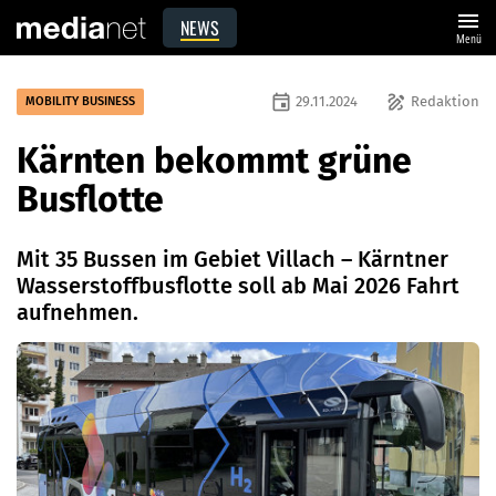
menu
NEWS
Menü
event
draw
29.11.2024
Redaktion
MOBILITY BUSINESS
Kärnten bekommt grüne
Busflotte
Mit 35 Bussen im Gebiet Villach – Kärntner
Wasserstoffbusflotte soll ab Mai 2026 Fahrt
aufnehmen.