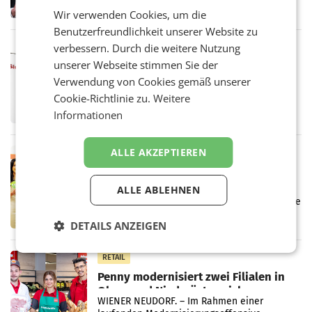
ersten Halbjahr 2026 einen Konzernumsatz
Wir verwenden Cookies, um die
von 1.544,0 Mio. EUR erwirtschaftet, was
einem Plus von 3,8 Prozent gegenüber dem
Benutzerfreundlichkeit unserer Website zu
Vergleichszeitraum
verbessern. Durch die weitere Nutzung
MARKETING & MEDIA
unserer Webseite stimmen Sie der
ProSiebenSat.1 spart und macht
überraschend viel Gewinn
Verwendung von Cookies gemäß unserer
UNTERFÖHRING/MAILAND/AMSTERDAM. Der
Cookie-Richtlinie zu.
Weitere
Fernsehkonzern ProSiebenSat.1 hat im
Informationen
Frühjahr dank Kostensenkungen operativ
wieder Gewinn gemacht und die
Markterwartung deutlich übertroffen.
ALLE AKZEPTIEREN
RETAIL
Eine Bühne für Zirkularität: ARA und
Müller informieren am POS über
ALLE ABLEHNEN
Kreislauffähigkeit
Über den gesamten August hinweg rücken die
Altstoff Recycling Austria AG (ARA) und der
DETAILS ANZEIGEN
Handelskonzern Müller die Initiative
„Kreislauf-Helden“ in allen österreichischen
Müller-Filialen
RETAIL
Penny modernisiert zwei Filialen in
Ober- und Niederösterreich
WIENER NEUDORF. – Im Rahmen einer