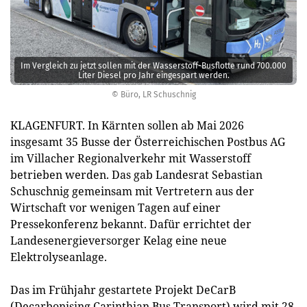
Im Vergleich zu jetzt sollen mit der Wasserstoff-Busflotte rund 700.000
Liter Diesel pro Jahr eingespart werden.
© Büro, LR Schuschnig
KLAGENFURT. In Kärnten sollen ab Mai 2026
insgesamt 35 Busse der Österreichischen Postbus AG
im Villacher Regionalverkehr mit Wasserstoff
betrieben werden. Das gab Landesrat Sebastian
Schuschnig gemeinsam mit Vertretern aus der
Wirtschaft vor wenigen Tagen auf einer
Pressekonferenz bekannt. Dafür errichtet der
Landesenergieversorger Kelag eine neue
Elektrolyseanlage.
Das im Frühjahr gestartete Projekt DeCarB
(Decarbonising Carinthian Bus Transport) wird mit 28