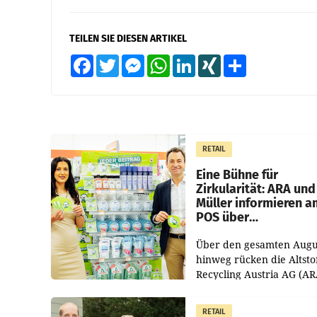
TEILEN SIE DIESEN ARTIKEL
Facebook
Twitter
Messenger
WhatsApp
LinkedIn
XING
Teilen
RETAIL
Eine Bühne für
Zirkularität: ARA und
Müller informieren a
POS über
Kreislauffähigkeit
Über den gesamten Augu
hinweg rücken die Altsto
Recycling Austria AG (AR
und der Handelskonzern
Müller die Initiative „Krei
RETAIL