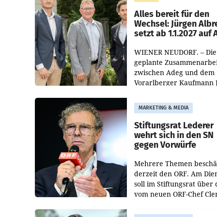
Helden“ in allen
österreichischen Müller-F
Alles bereit für den
Wechsel: Jürgen Albr
setzt ab 1.1.2027 auf
WIENER NEUDORF. – Die
geplante Zusammenarbei
zwischen Adeg und dem
Vorarlberger Kaufmann 
Albrecht ist kartellrechtl
freigegeben: Die
MARKETING & MEDIA
Bundeswettbewerbsbeh
und der Bundeskartellan
Stiftungsrat Lederer
wehrt sich in den SN
gegen Vorwürfe
Mehrere Themen beschä
derzeit den ORF. Am Die
soll im Stiftungsrat über 
vom neuen ORF-Chef Cl
Pig vorgeschlagenen
Besetzungen für die