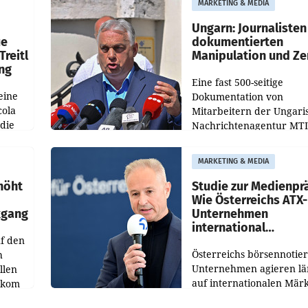
MARKETING & MEDIA
OtterlyAI. Damit baut di
Agentur ihr Leistungspor
Ungarn: Journalisten
ue
dokumentierten
Treitl
Manipulation und Ze
ung
Eine fast 500-seitige
eine
Dokumentation von
cola
Mitarbeitern der Ungari
 die
Nachrichtenagentur MTI 
ener
die systematische Nachri
von
Manipulation und Zensur
MARKETING & MEDIA
lina-
der Agentur während de
höht
Studie zur Medienpr
Wie Österreichs ATX-
kgang
Unternehmen
international
f den
wahrgenommen wer
Österreichs börsennotier
h
Unternehmen agieren lä
llen
auf internationalen Märk
ekom
Eine neue internationale
hs