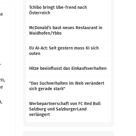
Tchibo bringt Ube-Trend nach
Österreich
ie
McDonald’s baut neues Restaurant in
Waidhofen/Ybbs
EU AI-Act: Seit gestern muss KI sich
outen
r
Hitze beeinflusst das Einkaufsverhalten
en,
"Das Suchverhalten im Web verändert
ie
sich gerade stark"
,
Werbepartnerschaft von FC Red Bull
Salzburg und SalzburgerLand
verlängert