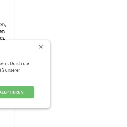
en,
zen
en.
te
×
,
sern. Durch die
Sie
äß unserer
KZEPTIEREN