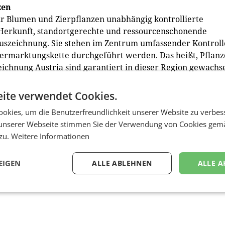
zen
ür Blumen und Zierpflanzen unabhängig kontrollierte
 Herkunft, standortgerechte und ressourcenschonende
Auszeichnung. Sie stehen im Zentrum umfassender Kontroll
Vermarktungskette durchgeführt werden. Das heißt, Pflan
chnung Austria sind garantiert in dieser Region gewachs
rt, sortiert und verpackt. „Wir setzen uns dafür ein, die Gü
zu heben. Darum kontrollieren wir die Qualität und
ite verwendet Cookies.
nten. So unterstützen wir den Absatz unserer Produkte“
okies, um die Benutzerfreundlichkeit unserer Website zu verbes
ina Mutenthaler-Sipek. Die teilnehmende Betriebe finden 
unserer Webseite stimmen Sie der Verwendung von Cookies gem
r Gärtnereibetriebe finden Sie unter:
 zu.
Weitere Informationen
EIGEN
ALLE ABLEHNEN
ALLE A