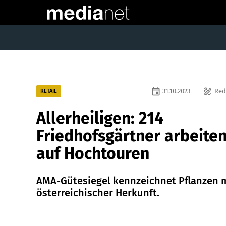
event
draw
31.10.2023
Red
RETAIL
Allerheiligen: 214
Friedhofsgärtner arbeite
auf Hochtouren
AMA-Gütesiegel kennzeichnet Pflanzen 
österreichischer Herkunft.