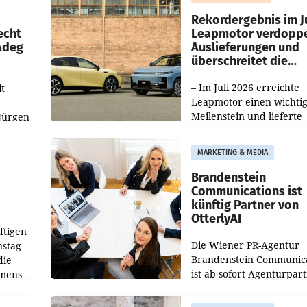
Haag sowie im rund
ilialen
Rekordergebnis im Ju
echt
Leapmotor verdoppe
 Adeg
Auslieferungen und
überschreitet die
100.000er-Marke
– Im Juli 2026 erreichte
t
Leapmotor einen wichti
Meilenstein und lieferte
Jürgen
weltweit 101.267 Fahrze
ich
aus, womit sich das Erge
MARKETING & MEDIA
gegenüber Juli 2025 meh
örde
verdoppelte (+102
walt
Brandenstein
Communications ist
künftig Partner von
OtterlyAI
ftigen
Die Wiener PR-Agentur
nstag
Brandenstein Communica
die
ist ab sofort Agenturpar
emens
der KI-Monitoring- und
Optimierungsplattform