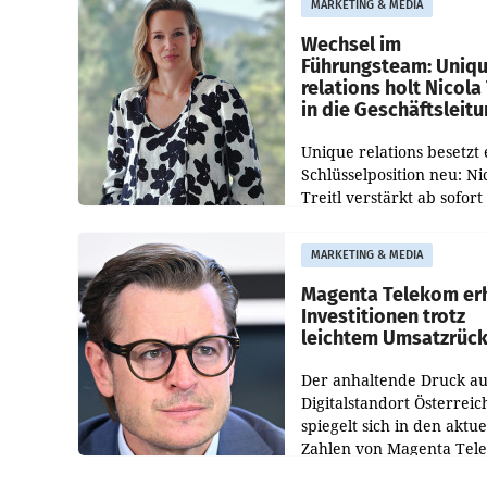
MARKETING & MEDIA
Direktionen abgestimmt
werden.
Wechsel im
Führungsteam: Uniq
relations holt Nicola 
in die Geschäftsleit
Unique relations besetzt 
Schlüsselposition neu: Ni
Treitl verstärkt ab sofort
Geschäftsleitung der Wi
PR-Agentur an der Seite 
MARKETING & MEDIA
Josef Kalina und Anna Ka
Mahr.
Magenta Telekom er
Investitionen trotz
leichtem Umsatzrüc
Der anhaltende Druck au
Digitalstandort Österreic
spiegelt sich in den aktue
Zahlen von Magenta Tel
wider. In den ersten sec