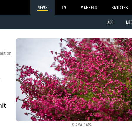
NEWS
TV
MARKETS
BIZDATES
ABO
MED
aktion
n
mit
© AMA / APA