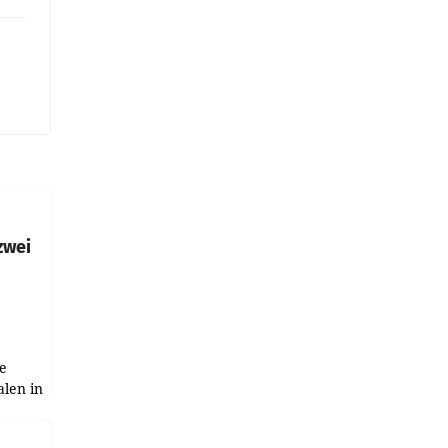
zwei
e
alen in
ich.
gen in