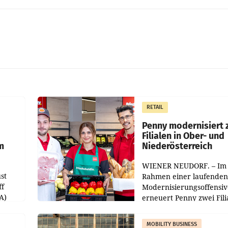
RETAIL
Penny modernisiert 
Filialen in Ober- und
m
Niederösterreich
WIENER NEUDORF. – Im
st
Rahmen einer laufenden
ff
Modernisierungsoffensiv
A)
erneuert Penny zwei Fili
Nieder- und Oberösterre
slauf-
Die beiden Standorte lie
MOBILITY BUSINESS