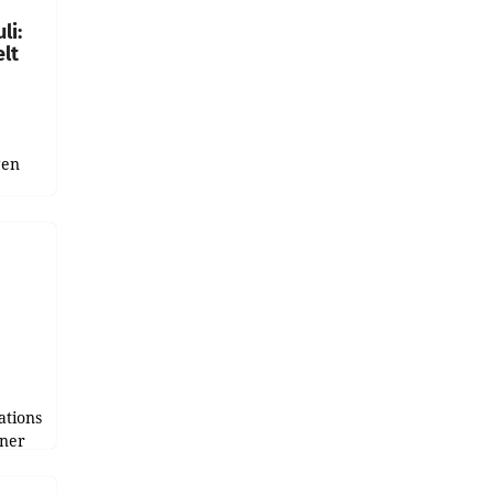
li:
lt
gen
uge
bnis
r als
tions
tner