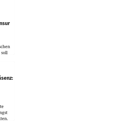
e
tfolio
nsur
schen
soll
chten-
 bei
r Zeit
äsenz:
den
te
ngst
ten.