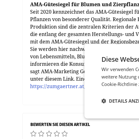
AMA-Gütesiegel für Blumen und Zierpflan
Seit 2020 kennzeichnet das AMA-Gütesiegel f
Pflanzen von besonderer Qualität. Regionale
Produktion sind die zentralen Kriterien der 
die entlang der gesamten Herstellungs- und 
mit dem AMA-Gütesiegel und der Regionsbezei
Sie werden hier nachweislich getopft, kultivie
von Lebensmitteln, Blumen und Zierpflanzen 
Diese Webse
informieren die Konsumentinnen und Konsume
Wir verwenden Co
sagt AMA-Marketing Geschäftsführerin Christ
weitere Nutzung 
unter diesem Link. Eine Liste österreichische
Cookie-Richtlinie
https://zumgaertner.at/gaertnerfinder
DETAILS ANZ
BEWERTEN SIE DIESEN ARTIKEL