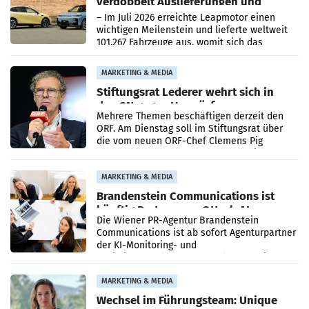
verdoppelt Auslieferungen und
überschreitet die 100.000er-Marke
– Im Juli 2026 erreichte Leapmotor einen
wichtigen Meilenstein und lieferte weltweit
101.267 Fahrzeuge aus, womit sich das
Ergebnis gegenüber Juli 2025 mehr als
verdoppelte (+102
MARKETING & MEDIA
Stiftungsrat Lederer wehrt sich in
den SN gegen Vorwürfe
Mehrere Themen beschäftigen derzeit den
ORF. Am Dienstag soll im Stiftungsrat über
die vom neuen ORF-Chef Clemens Pig
vorgeschlagenen Besetzungen für die
Direktionen abgestimmt werden.
MARKETING & MEDIA
Brandenstein Communications ist
künftig Partner von OtterlyAI
Die Wiener PR-Agentur Brandenstein
Communications ist ab sofort Agenturpartner
der KI-Monitoring- und
Optimierungsplattform OtterlyAI. Damit baut
die Agentur ihr Leistungsportfolio
MARKETING & MEDIA
Wechsel im Führungsteam: Unique