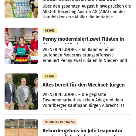
Kreislauffähigkeit
Über den gesamten August hinweg rücken die
Altstoff Recycling Austria AG (ARA) und der
Handelskonzern Müller die Initiative
„Kreislauf-Helden“ in allen österreichischen
Müller-Filialen
RETAIL
Penny modernisiert zwei Filialen in
Ober- und Niederösterreich
WIENER NEUDORF. – Im Rahmen einer
laufenden Modernisierungsoffensive
erneuert Penny zwei Filialen in Nieder- und
Oberösterreich. Die beiden Standorte liegen
in Haag sowie im rund
RETAIL
Alles bereit für den Wechsel: Jürgen
Albrecht setzt ab 1.1.2027 auf Adeg
WIENER NEUDORF. – Die geplante
Zusammenarbeit zwischen Adeg und dem
Vorarlberger Kaufmann Jürgen Albrecht ist
kartellrechtlich freigegeben: Die
Bundeswettbewerbsbehörde und der
Bundeskartellanwalt
MOBILITY BUSINESS
Rekordergebnis im Juli: Leapmotor