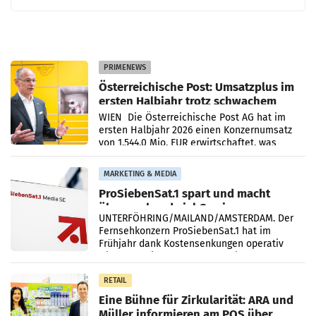
PRIMENEWS
Österreichische Post: Umsatzplus im
ersten Halbjahr trotz schwachem
Briefgeschäft
WIEN Die Österreichische Post AG hat im
ersten Halbjahr 2026 einen Konzernumsatz
von 1.544,0 Mio. EUR erwirtschaftet, was
einem Plus von 3,8 Prozent gegenüber dem
Vergleichszeitraum
MARKETING & MEDIA
ProSiebenSat.1 spart und macht
überraschend viel Gewinn
UNTERFÖHRING/MAILAND/AMSTERDAM. Der
Fernsehkonzern ProSiebenSat.1 hat im
Frühjahr dank Kostensenkungen operativ
wieder Gewinn gemacht und die
Markterwartung deutlich übertroffen.
RETAIL
Eine Bühne für Zirkularität: ARA und
Müller informieren am POS über