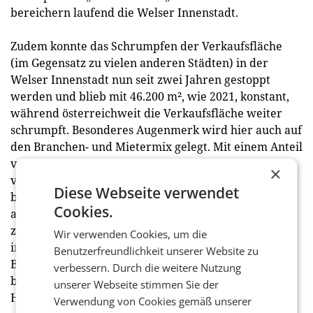
bereichern laufend die Welser Innenstadt.
Zudem konnte das Schrumpfen der Verkaufsfläche
(im Gegensatz zu vielen anderen Städten) in der
Welser Innenstadt nun seit zwei Jahren gestoppt
werden und blieb mit 46.200 m², wie 2021, konstant,
während österreichweit die Verkaufsfläche weiter
schrumpft. Besonderes Augenmerk wird hier auch auf
den Branchen- und Mietermix gelegt. Mit einem Anteil
von 28,4% (2021: 29%) ist der Modehandel nach wie
×
vor die wichtigste Säule und im Gegensatz zu starken
Diese Webseite verwendet
bundesweiten Rückgängen in Wels bisher gut
Cookies.
aufgestellt. Wie sich in den letzten Jahren gezeigt hat,
zeigen sich vor allem die vielen, oft kleinteilig,
Wir verwenden Cookies, um die
inhabergeführten und individuellen
Benutzerfreundlichkeit unserer Website zu
Betreiberkonzepte im Innenstadt-Einzelhandel als
verbessern. Durch die weitere Nutzung
besonders resilient gegenüber ständig neuen
unserer Webseite stimmen Sie der
Herausforderungen.
Verwendung von Cookies gemäß unserer