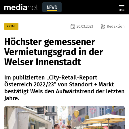
menu
NEWS
Menü
event
draw
20.03.2023
Redaktion
RETAIL
Höchster gemessener
Vermietungsgrad in der
Welser Innenstadt
Im publizierten „City-Retail-Report
Österreich 2022/23“ von Standort + Markt
bestätigt Wels den Aufwärtstrend der letzten
Jahre.