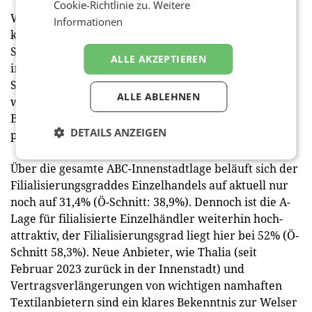
Cookie-Richtlinie zu.
Weitere
Wels setzt daher seit Jahren auch konsequent auf
Informationen
kleinere Shopeinheiten. Die durchschnittliche
Shopgröße liegt aktuell bei 145 m² (Ö-Schnitt 156 m²)
ALLE AKZEPTIEREN
in der ABC-Lage bzw. bei 157 m² in der A-Lage (Ö-
Schnitt: 216 m²). 2023 wird dieser Weg konsequent
ALLE ABLEHNEN
weitergeführt. Neue Konzepte wie die „Bastelecke
Bernadett Hackner“ oder „Eva´s Wäscheboutique“
DETAILS ANZEIGEN
punkten mit Beratungsqualität und Flexibilität.
Über die gesamte ABC-Innenstadtlage beläuft sich der
Filialisierungsgraddes Einzelhandels auf aktuell nur
noch auf 31,4% (Ö-Schnitt: 38,9%). Dennoch ist die A-
Lage für filialisierte Einzelhändler weiterhin hoch-
attraktiv, der Filialisierungsgrad liegt hier bei 52% (Ö-
Schnitt 58,3%). Neue Anbieter, wie Thalia (seit
Februar 2023 zurück in der Innenstadt) und
Vertragsverlängerungen von wichtigen namhaften
Textilanbietern sind ein klares Bekenntnis zur Welser