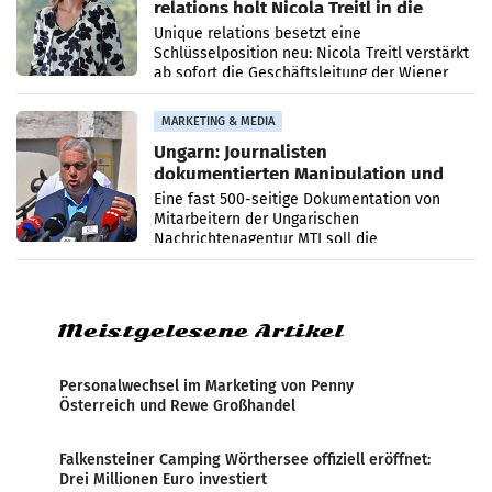
relations holt Nicola Treitl in die
Geschäftsleitung
Unique relations besetzt eine
Schlüsselposition neu: Nicola Treitl verstärkt
ab sofort die Geschäftsleitung der Wiener
PR-Agentur an der Seite von Josef Kalina und
Anna Kalina-Mahr.
MARKETING & MEDIA
Ungarn: Journalisten
dokumentierten Manipulation und
Zensur
Eine fast 500-seitige Dokumentation von
Mitarbeitern der Ungarischen
Nachrichtenagentur MTI soll die
systematische Nachrichten-Manipulation und
Zensur bei der Agentur während der Zeit
Meistgelesene Artikel
Personalwechsel im Marketing von Penny
Österreich und Rewe Großhandel
Falkensteiner Camping Wörthersee offiziell eröffnet:
Drei Millionen Euro investiert