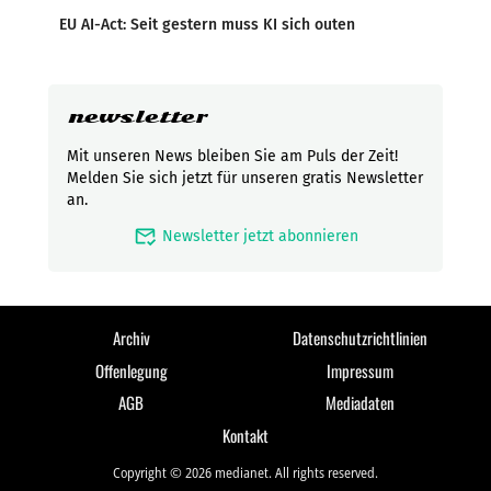
EU AI-Act: Seit gestern muss KI sich outen
newsletter
Mit unseren News bleiben Sie am Puls der Zeit!
Melden Sie sich jetzt für unseren gratis Newsletter
an.
mark_email_read
Newsletter jetzt abonnieren
Archiv
Datenschutzrichtlinien
Offenlegung
Impressum
AGB
Mediadaten
Kontakt
Copyright © 2026 medianet. All rights reserved.