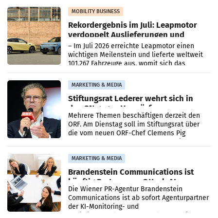
Bundeswettbewerbsbehörde und der
Bundeskartellanwalt
MOBILITY BUSINESS
Rekordergebnis im Juli: Leapmotor
verdoppelt Auslieferungen und
überschreitet die 100.000er-Marke
– Im Juli 2026 erreichte Leapmotor einen
wichtigen Meilenstein und lieferte weltweit
101.267 Fahrzeuge aus, womit sich das
Ergebnis gegenüber Juli 2025 mehr als
verdoppelte (+102
MARKETING & MEDIA
Stiftungsrat Lederer wehrt sich in
den SN gegen Vorwürfe
Mehrere Themen beschäftigen derzeit den
ORF. Am Dienstag soll im Stiftungsrat über
die vom neuen ORF-Chef Clemens Pig
vorgeschlagenen Besetzungen für die
Direktionen abgestimmt werden.
MARKETING & MEDIA
Brandenstein Communications ist
künftig Partner von OtterlyAI
Die Wiener PR-Agentur Brandenstein
Communications ist ab sofort Agenturpartner
der KI-Monitoring- und
Optimierungsplattform OtterlyAI. Damit baut