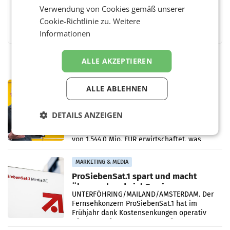
Verwendung von Cookies gemäß unserer
Facebook
Twitter
Messenger
WhatsApp
LinkedIn
XING
Teilen
Cookie-Richtlinie zu.
Weitere
Informationen
ALLE AKZEPTIEREN
PRIMENEWS
ALLE ABLEHNEN
Österreichische Post: Umsatzplus im
ersten Halbjahr trotz schwachem
DETAILS ANZEIGEN
Briefgeschäft
WIEN Die Österreichische Post AG hat im
ersten Halbjahr 2026 einen Konzernumsatz
von 1.544,0 Mio. EUR erwirtschaftet, was
einem Plus von 3,8 Prozent gegenüber dem
Vergleichszeitraum
MARKETING & MEDIA
ProSiebenSat.1 spart und macht
überraschend viel Gewinn
UNTERFÖHRING/MAILAND/AMSTERDAM. Der
Fernsehkonzern ProSiebenSat.1 hat im
Frühjahr dank Kostensenkungen operativ
wieder Gewinn gemacht und die