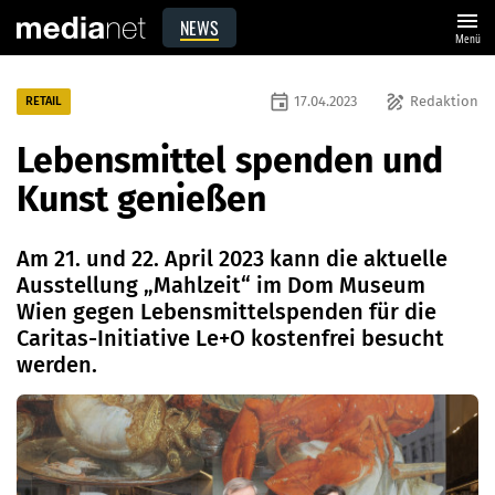
menu
NEWS
Menü
event
draw
17.04.2023
Redaktion
RETAIL
Lebensmittel spenden und
Kunst genießen
Am 21. und 22. April 2023 kann die aktuelle
Ausstellung „Mahlzeit“ im Dom Museum
Wien gegen Lebensmittelspenden für die
Caritas-Initiative Le+O kostenfrei besucht
werden.