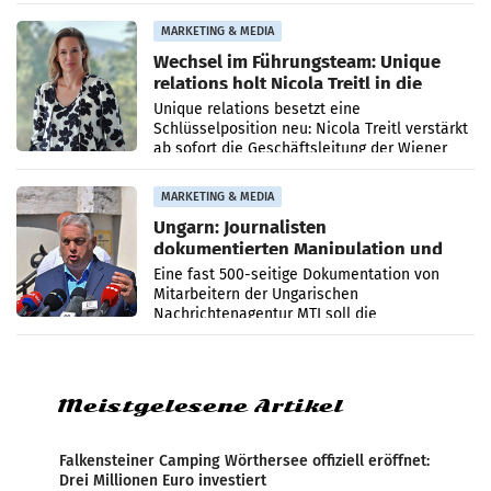
die Agentur ihr Leistungsportfolio
MARKETING & MEDIA
Wechsel im Führungsteam: Unique
relations holt Nicola Treitl in die
Geschäftsleitung
Unique relations besetzt eine
Schlüsselposition neu: Nicola Treitl verstärkt
ab sofort die Geschäftsleitung der Wiener
PR-Agentur an der Seite von Josef Kalina und
Anna Kalina-Mahr.
MARKETING & MEDIA
Ungarn: Journalisten
dokumentierten Manipulation und
Zensur
Eine fast 500-seitige Dokumentation von
Mitarbeitern der Ungarischen
Nachrichtenagentur MTI soll die
systematische Nachrichten-Manipulation und
Zensur bei der Agentur während der Zeit
Meistgelesene Artikel
Falkensteiner Camping Wörthersee offiziell eröffnet:
Drei Millionen Euro investiert