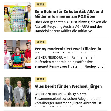
Markterwartung deutlich übertroffen.
RETAIL
Eine Bühne für Zirkularität: ARA und
Müller informieren am POS über
Kreislauffähigkeit
Über den gesamten August hinweg rücken die
Altstoff Recycling Austria AG (ARA) und der
Handelskonzern Müller die Initiative
„Kreislauf-Helden“ in allen österreichischen
Müller-Filialen
RETAIL
Penny modernisiert zwei Filialen in
Ober- und Niederösterreich
WIENER NEUDORF. – Im Rahmen einer
laufenden Modernisierungsoffensive
erneuert Penny zwei Filialen in Nieder- und
Oberösterreich. Die beiden Standorte liegen
in Haag sowie im rund
RETAIL
Alles bereit für den Wechsel: Jürgen
Albrecht setzt ab 1.1.2027 auf Adeg
WIENER NEUDORF. – Die geplante
Zusammenarbeit zwischen Adeg und dem
Vorarlberger Kaufmann Jürgen Albrecht ist
kartellrechtlich freigegeben: Die