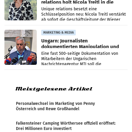
relations holt Nicola Treitl in die
Geschäftsleitung
Unique relations besetzt eine
Schlüsselposition neu: Nicola Treitl verstärkt
ab sofort die Geschäftsleitung der Wiener
PR-Agentur an der Seite von Josef Kalina und
Anna Kalina-Mahr.
MARKETING & MEDIA
Ungarn: Journalisten
dokumentierten Manipulation und
Zensur
Eine fast 500-seitige Dokumentation von
Mitarbeitern der Ungarischen
Nachrichtenagentur MTI soll die
systematische Nachrichten-Manipulation und
Zensur bei der Agentur während der Zeit
Meistgelesene Artikel
Personalwechsel im Marketing von Penny
Österreich und Rewe Großhandel
Falkensteiner Camping Wörthersee offiziell eröffnet:
Drei Millionen Euro investiert