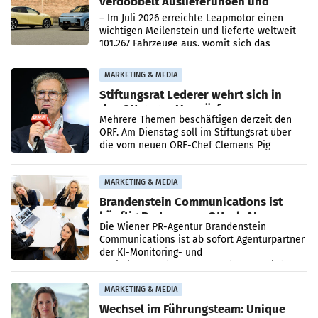
verdoppelt Auslieferungen und
überschreitet die 100.000er-Marke
– Im Juli 2026 erreichte Leapmotor einen
wichtigen Meilenstein und lieferte weltweit
101.267 Fahrzeuge aus, womit sich das
Ergebnis gegenüber Juli 2025 mehr als
verdoppelte (+102
MARKETING & MEDIA
Stiftungsrat Lederer wehrt sich in
den SN gegen Vorwürfe
Mehrere Themen beschäftigen derzeit den
ORF. Am Dienstag soll im Stiftungsrat über
die vom neuen ORF-Chef Clemens Pig
vorgeschlagenen Besetzungen für die
Direktionen abgestimmt werden.
MARKETING & MEDIA
Brandenstein Communications ist
künftig Partner von OtterlyAI
Die Wiener PR-Agentur Brandenstein
Communications ist ab sofort Agenturpartner
der KI-Monitoring- und
Optimierungsplattform OtterlyAI. Damit baut
die Agentur ihr Leistungsportfolio
MARKETING & MEDIA
Wechsel im Führungsteam: Unique