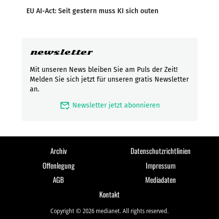
EU AI-Act: Seit gestern muss KI sich outen
newsletter
Mit unseren News bleiben Sie am Puls der Zeit!
Melden Sie sich jetzt für unseren gratis Newsletter
an.
mark_email_read
Newsletter jetzt abonnieren
Archiv
Datenschutzrichtlinien
Offenlegung
Impressum
AGB
Mediadaten
Kontakt
Copyright © 2026 medianet. All rights reserved.