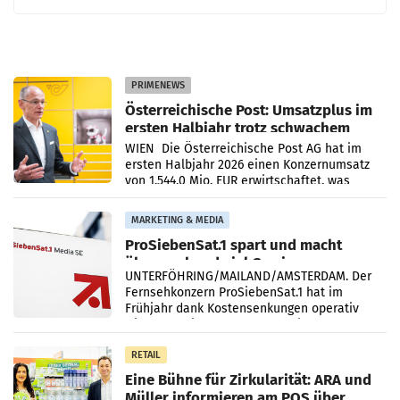
PRIMENEWS
Österreichische Post: Umsatzplus im
ersten Halbjahr trotz schwachem
Briefgeschäft
WIEN Die Österreichische Post AG hat im
ersten Halbjahr 2026 einen Konzernumsatz
von 1.544,0 Mio. EUR erwirtschaftet, was
einem Plus von 3,8 Prozent gegenüber dem
Vergleichszeitraum
MARKETING & MEDIA
ProSiebenSat.1 spart und macht
überraschend viel Gewinn
UNTERFÖHRING/MAILAND/AMSTERDAM. Der
Fernsehkonzern ProSiebenSat.1 hat im
Frühjahr dank Kostensenkungen operativ
wieder Gewinn gemacht und die
Markterwartung deutlich übertroffen.
RETAIL
Eine Bühne für Zirkularität: ARA und
Müller informieren am POS über