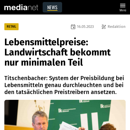
menu
NEWS
Menü
event
draw
16.05.2023
Redaktion
RETAIL
Lebensmittelpreise:
Landwirtschaft bekommt
nur minimalen Teil
Titschenbacher: System der Preisbildung bei
Lebensmitteln genau durchleuchten und bei
den tatsächlichen Preistreibern ansetzen.