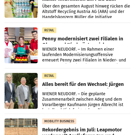
Kreislauffähigkeit
Über den gesamten August hinweg rücken die
Altstoff Recycling Austria AG (ARA) und der
Handelskonzern Müller die Initiative
„Kreislauf-Helden“ in allen österreichischen
Müller-Filialen
RETAIL
Penny modernisiert zwei Filialen in
Ober- und Niederösterreich
WIENER NEUDORF. – Im Rahmen einer
laufenden Modernisierungsoffensive
erneuert Penny zwei Filialen in Nieder- und
Oberösterreich. Die beiden Standorte liegen
in Haag sowie im rund
RETAIL
Alles bereit für den Wechsel: Jürgen
Albrecht setzt ab 1.1.2027 auf Adeg
WIENER NEUDORF. – Die geplante
Zusammenarbeit zwischen Adeg und dem
Vorarlberger Kaufmann Jürgen Albrecht ist
kartellrechtlich freigegeben: Die
Bundeswettbewerbsbehörde und der
Bundeskartellanwalt
MOBILITY BUSINESS
Rekordergebnis im Juli: Leapmotor