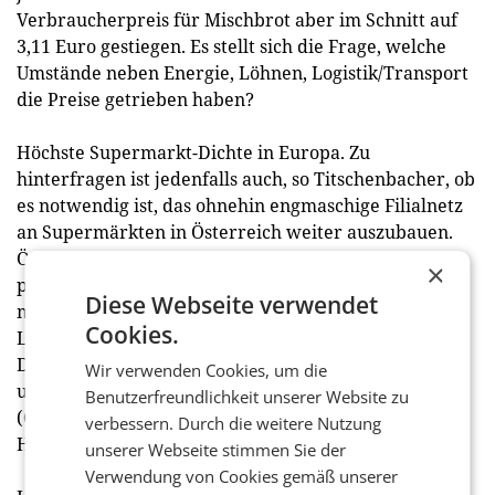
Verbraucherpreis für Mischbrot aber im Schnitt auf
3,11 Euro gestiegen. Es stellt sich die Frage, welche
Umstände neben Energie, Löhnen, Logistik/Transport
die Preise getrieben haben?
Höchste Supermarkt-Dichte in Europa. Zu
hinterfragen ist jedenfalls auch, so Titschenbacher, ob
es notwendig ist, das ohnehin engmaschige Filialnetz
an Supermärkten in Österreich weiter auszubauen.
Österreich hat die höchste Anzahl an Supermärkten
×
pro 100.000 Einwohner in der EU – um 50 Prozent
Diese Webseite verwendet
mehr als in Deutschland. In Österreich haben wir 60
Cookies.
Lebensmittelgeschäfte pro 100.000 Einwohner, in
Deutschland sind es 40. Je mehr Märkte, desto teurer
Wir verwenden Cookies, um die
und das zahlen am Ende auch die Konsument:innen
Benutzerfreundlichkeit unserer Website zu
(Quelle: OpenStreetMap 2023/Österreichische
verbessern. Durch die weitere Nutzung
Hagelversicherung).
unserer Webseite stimmen Sie der
Verwendung von Cookies gemäß unserer