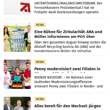
UNTERFÖHRING/MAILAND/AMSTERDAM. Der
Fernsehkonzern ProSiebenSat.1 hat im
Frühjahr dank Kostensenkungen operativ
wieder Gewinn gemacht und die
Markterwartung deutlich übertroffen.
RETAIL
Eine Bühne für Zirkularität: ARA und
Müller informieren am POS über
Kreislauffähigkeit
Über den gesamten August hinweg rücken die
Altstoff Recycling Austria AG (ARA) und der
Handelskonzern Müller die Initiative
„Kreislauf-Helden“ in allen österreichischen
Müller-Filialen
RETAIL
Penny modernisiert zwei Filialen in
Ober- und Niederösterreich
WIENER NEUDORF. – Im Rahmen einer
laufenden Modernisierungsoffensive
erneuert Penny zwei Filialen in Nieder- und
Oberösterreich. Die beiden Standorte liegen
in Haag sowie im rund
RETAIL
Alles bereit für den Wechsel: Jürgen