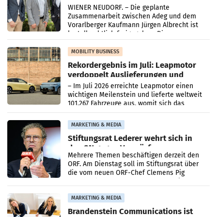
Albrecht setzt ab 1.1.2027 auf Adeg
WIENER NEUDORF. – Die geplante
Zusammenarbeit zwischen Adeg und dem
Vorarlberger Kaufmann Jürgen Albrecht ist
kartellrechtlich freigegeben: Die
Bundeswettbewerbsbehörde und der
Bundeskartellanwalt
MOBILITY BUSINESS
Rekordergebnis im Juli: Leapmotor
verdoppelt Auslieferungen und
überschreitet die 100.000er-Marke
– Im Juli 2026 erreichte Leapmotor einen
wichtigen Meilenstein und lieferte weltweit
101.267 Fahrzeuge aus, womit sich das
Ergebnis gegenüber Juli 2025 mehr als
verdoppelte (+102
MARKETING & MEDIA
Stiftungsrat Lederer wehrt sich in
den SN gegen Vorwürfe
Mehrere Themen beschäftigen derzeit den
ORF. Am Dienstag soll im Stiftungsrat über
die vom neuen ORF-Chef Clemens Pig
vorgeschlagenen Besetzungen für die
Direktionen abgestimmt werden.
MARKETING & MEDIA
Brandenstein Communications ist