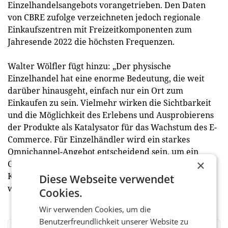
Einzelhandelsangebots vorangetrieben. Den Daten
von CBRE zufolge verzeichneten jedoch regionale
Einkaufszentren mit Freizeitkomponenten zum
Jahresende 2022 die höchsten Frequenzen.
Walter Wölfler fügt hinzu: „Der physische
Einzelhandel hat eine enorme Bedeutung, die weit
darüber hinausgeht, einfach nur ein Ort zum
Einkaufen zu sein. Vielmehr wirken die Sichtbarkeit
und die Möglichkeit des Erlebens und Ausprobierens
der Produkte als Katalysator für das Wachstum des E-
Commerce. Für Einzelhändler wird ein starkes
Omnichannel-Angebot entscheidend sein, um ein
×
Gleichgewicht zwischen ihren Online- und Offline-
Kanälen zu erreichen, da sich der Einzelhandel
Diese Webseite verwendet
weiterentwickelt.“
Cookies.
Wir verwenden Cookies, um die
Benutzerfreundlichkeit unserer Website zu