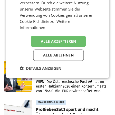
verbessern. Durch die weitere Nutzung
BEWERTEN SIE DIESEN ARTIKEL
unserer Webseite stimmen Sie der
Verwendung von Cookies gemäß unserer
Cookie-Richtlinie zu.
Weitere
Informationen
Facebook
Twitter
Messenger
WhatsApp
LinkedIn
XING
Teilen
ALLE AKZEPTIEREN
ALLE ABLEHNEN
PRIMENEWS
DETAILS ANZEIGEN
Österreichische Post: Umsatzplus im
ersten Halbjahr trotz schwachem
Briefgeschäft
WIEN Die Österreichische Post AG hat im
ersten Halbjahr 2026 einen Konzernumsatz
von 1.544,0 Mio. EUR erwirtschaftet, was
einem Plus von 3,8 Prozent gegenüber dem
Vergleichszeitraum
MARKETING & MEDIA
ProSiebenSat.1 spart und macht
überraschend viel Gewinn