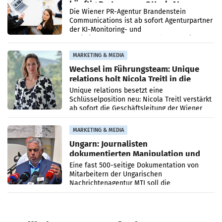
künftig Partner von OtterlyAI
Die Wiener PR-Agentur Brandenstein
Communications ist ab sofort Agenturpartner
der KI-Monitoring- und
Optimierungsplattform OtterlyAI. Damit baut
die Agentur ihr Leistungsportfolio
MARKETING & MEDIA
Wechsel im Führungsteam: Unique
relations holt Nicola Treitl in die
Geschäftsleitung
Unique relations besetzt eine
Schlüsselposition neu: Nicola Treitl verstärkt
ab sofort die Geschäftsleitung der Wiener
PR-Agentur an der Seite von Josef Kalina und
Anna Kalina-Mahr.
MARKETING & MEDIA
Ungarn: Journalisten
dokumentierten Manipulation und
Zensur
Eine fast 500-seitige Dokumentation von
Mitarbeitern der Ungarischen
Nachrichtenagentur MTI soll die
systematische Nachrichten-Manipulation und
Zensur bei der Agentur während der Zeit