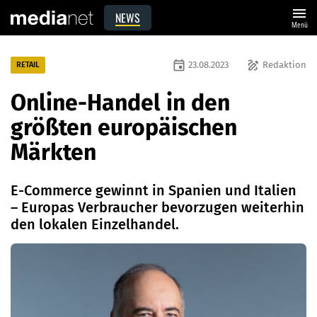
menu
NEWS
Menü
event
draw
23.08.2023
Redaktion
RETAIL
Online-Handel in den
größten europäischen
Märkten
E-Commerce gewinnt in Spanien und Italien
– Europas Verbraucher bevorzugen weiterhin
den lokalen Einzelhandel.