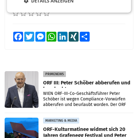
DETAILS ANZEIGEN
BEWERTEN SIE DIESEN ARTIKEL
Facebook
Twitter
Messenger
WhatsApp
LinkedIn
XING
Teilen
PRIMENEWS
ORF III: Peter Schöber abberufen und
beurlaubt
WIEN ORF-III-Co-Geschäftsführer Peter
Schöber ist wegen Compliance-Vorwürfen
abberufen und beurlaubt worden. Der ORF
bestätigte gegenüber der APA entsprechende
Medienberichte.
MARKETING & MEDIA
ORF-Kulturmatinee widmet sich 20
Jahren Grafenegg Festival und Peter