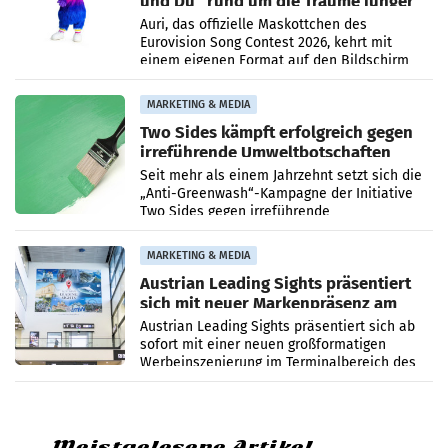
und Du“ rund um die Träume junger
Menschen
Auri, das offizielle Maskottchen des
Eurovision Song Contest 2026, kehrt mit
einem eigenen Format auf den Bildschirm
zurück. In der neuen Sendung „Auri und Du“
bei ORF Kids steht
MARKETING & MEDIA
Two Sides kämpft erfolgreich gegen
irreführende Umweltbotschaften
beim Papiereinsatz
Seit mehr als einem Jahrzehnt setzt sich die
„Anti-Greenwash“-Kampagne der Initiative
Two Sides gegen irreführende
Umweltaussagen bei Papierkommunikation
und papierbasierten Verpackungen
MARKETING & MEDIA
Austrian Leading Sights präsentiert
sich mit neuer Markenpräsenz am
Flughafen Wien
Austrian Leading Sights präsentiert sich ab
sofort mit einer neuen großformatigen
Werbeinszenierung im Terminalbereich des
Flughafen Wien. Die Präsenz befindet sich im
Verbindungsbereich
Meistgelesene Artikel