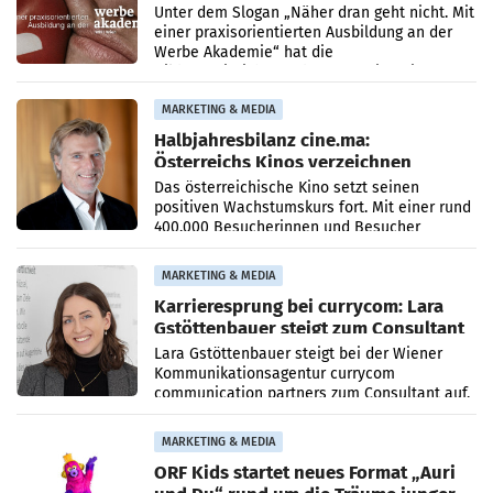
Unter dem Slogan „Näher dran geht nicht. Mit
einer praxisorientierten Ausbildung an der
Werbe Akademie“ hat die
Bildungseinrichtung des WIFI Wien eine neue
Imagekampagne gestartet.
MARKETING & MEDIA
Halbjahresbilanz cine.ma:
Österreichs Kinos verzeichnen
400.000 Besucher mehr
Das österreichische Kino setzt seinen
positiven Wachstumskurs fort. Mit einer rund
400.000 Besucherinnen und Besucher
höheren Nettoreichweite im ersten Halbjahr
2026 gegenüber dem
MARKETING & MEDIA
Karrieresprung bei currycom: Lara
Gstöttenbauer steigt zum Consultant
auf
Lara Gstöttenbauer steigt bei der Wiener
Kommunikationsagentur currycom
communication partners zum Consultant auf.
Die 27-jährige Beraterin betreut Kundinnen
und Kunden in den Bereichen
MARKETING & MEDIA
ORF Kids startet neues Format „Auri