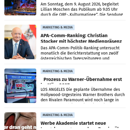
Simonischek
Am Sonntag, dem 9. August 2026, begleitet
Lillian Moschen das Publikum ab 9.05 Uhr
durch die ORF-„Kulturmatinee“. Die Sendung
startet mit der Dokumentation „20 Jahre
Grafenegg
MARKETING & MEDIA
APA-Comm-Ranking: Christian
Stocker mit höchster Medienpräsenz
im Juli
Das APA-Comm-Politik-Ranking untersucht
monatlich die Berichterstattung von zwölf
österreichischen Tageszeitungen und
analysiert, welche Politikerinnen und
Politiker Österreichs die
MARKETING & MEDIA
Prozess zu Warner-Übernahme erst
im März 2027
LOS ANGELES Die geplante Übernahme des
Hollywood-Urgesteins Warner Brothers durch
den Rivalen Paramount wird noch lange in
der Schwebe bleiben. Eine Richterin setzte
den Prozess zu
MARKETING & MEDIA
Werbe Akademie startet neue
Imagekampagne rund um Praxisnähe