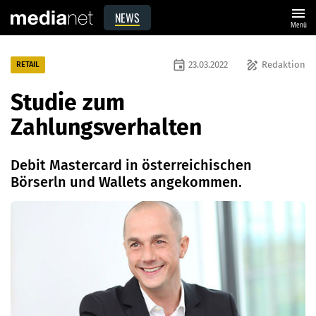
menu
NEWS
Menü
event
draw
23.03.2022
Redaktion
RETAIL
Studie zum
Zahlungsverhalten
Debit Mastercard in österreichischen
Börserln und Wallets angekommen.