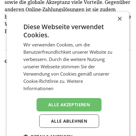
sowie die globale Akzeptanz viele Vorteile. Gegenüber
anderen Online-Zahlungslösungen ist sie zudem
bankenfreundlich und somit wichtig für die heimische
×
Wertschöpfung“, so das Resümee des Payment-
Diese Webseite verwendet
Experten. (red)
Cookies.
Wir verwenden Cookies, um die
Benutzerfreundlichkeit unserer Website zu
verbessern. Durch die weitere Nutzung
GALERIE
unserer Webseite stimmen Sie der
Verwendung von Cookies gemäß unserer
Cookie-Richtlinie zu.
Weitere
Informationen
ALLE AKZEPTIEREN
ALLE ABLEHNEN