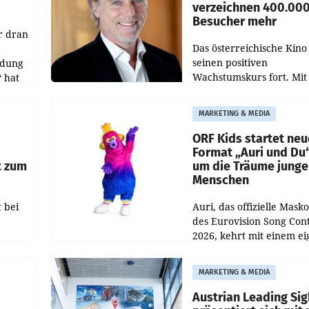
verzeichnen 400.00
Besucher mehr
r dran
Das österreichische Kino 
seinen positiven
ldung
Wachstumskurs fort. Mit
 hat
rund 400.000 Besucheri
des
und Besucher höheren
MARKETING & MEDIA
Nettoreichweite im erst
t.
Halbjahr 2026 gegenüb
ORF Kids startet ne
Format „Auri und Du
t zum
um die Träume junge
Menschen
 bei
Auri, das offizielle Mask
des Eurovision Song Cont
2026, kehrt mit einem e
n
Format auf den Bildschi
auf.
zurück. In der neuen S
MARKETING & MEDIA
„Auri und Du“ bei ORF K
steht
Austrian Leading Sig
n