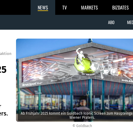
NEWS
TV
MARKETS
BIZDATES
ABO
MED
aktion
25
r
rs.
Ab Frühjahr 2025 kommt ein Goldbach Iconic Screen zum Haupteinga
Wiener Praters.
© Goldbach