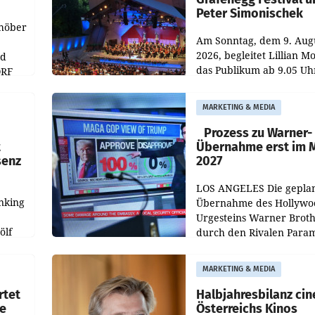
Peter Simonischek
chöber
Am Sonntag, dem 9. Aug
2026, begleitet Lillian M
nd
das Publikum ab 9.05 Uh
ORF
durch die ORF-
r APA
„Kulturmatinee“. Die Se
MARKETING & MEDIA
startet mit der Dokumen
„20 Jahre Grafenegg
Prozess zu Warner-
t
Übernahme erst im 
senz
2027
LOS ANGELES Die gepla
nking
Übernahme des Hollywo
Urgesteins Warner Broth
ölf
durch den Rivalen Para
wird noch lange in der
siert,
Schwebe bleiben. Eine
MARKETING & MEDIA
d
Richterin setzte den Proz
rtet
Halbjahresbilanz cin
e
Österreichs Kinos