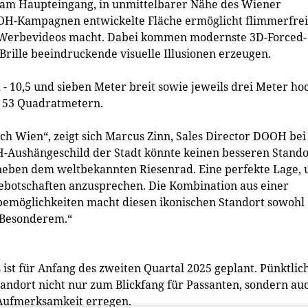
t am Haupteingang, in unmittelbarer Nähe des Wiener
-DOOH-Kampagnen entwickelte Fläche ermöglicht flimmerfre
e Werbevideos macht. Dabei kommen modernste 3D-Forced-
Brille beeindruckende visuelle Illusionen erzeugen.
10,5 und sieben Meter breit sowie jeweils drei Meter hoc
d 53 Quadratmetern.
h Wien“, zeigt sich Marcus Zinn, Sales Director DOOH bei
OH-Aushängeschild der Stadt könnte keinen besseren Stando
 neben dem weltbekannten Riesenrad. Eine perfekte Lage,
botschaften anzusprechen. Die Kombination aus einer
bemöglichkeiten macht diesen ikonischen Standort sowohl
z Besonderem.“
ist für Anfang des zweiten Quartal 2025 geplant. Pünktlic
andort nicht nur zum Blickfang für Passanten, sondern au
 Aufmerksamkeit erregen.