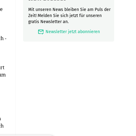
ie
Mit unseren News bleiben Sie am Puls der
Zeit! Melden Sie sich jetzt für unseren
gratis Newsletter an.
mark_email_read
Newsletter jetzt abonnieren
h -
rt
 um
h
ch