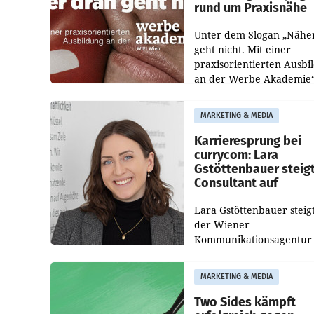
rund um Praxisnähe
Unter dem Slogan „Nähe
geht nicht. Mit einer
praxisorientierten Ausbi
an der Werbe Akademie“
die Bildungseinrichtung 
WIFI Wien eine neue
MARKETING & MEDIA
Imagekampagne gestarte
Karrieresprung bei
currycom: Lara
Gstöttenbauer steig
Consultant auf
Lara Gstöttenbauer steigt
der Wiener
Kommunikationsagentur
currycom communicatio
partners zum Consultant 
MARKETING & MEDIA
Die 27-jährige Beraterin
betreut Kundinnen und
Two Sides kämpft
Kunden in den Bereiche