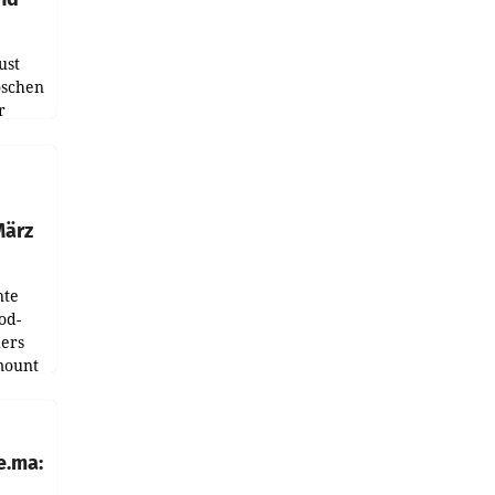
ust
oschen
r
ndung
tation
März
nte
od-
ers
mount
ess zu
e.ma: