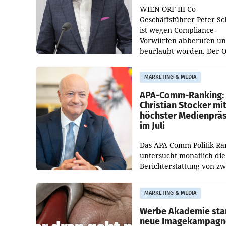
WIEN ORF-III-Co-
Geschäftsführer Peter S
ist wegen Compliance-
Vorwürfen abberufen u
beurlaubt worden. Der 
bestätigte gegenüber de
entsprechende
MARKETING & MEDIA
Medienberichte.
APA-Comm-Ranking:
Christian Stocker mi
höchster Medienprä
im Juli
Das APA-Comm-Politik-Ra
untersucht monatlich die
Berichterstattung von zw
österreichischen
Tageszeitungen und analy
MARKETING & MEDIA
welche Politikerinnen un
Politiker Österreichs die
Werbe Akademie sta
neue Imagekampagn