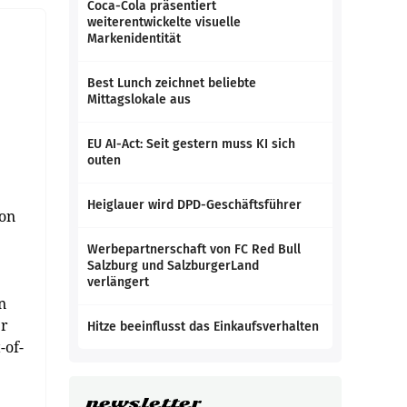
Coca-Cola präsentiert
weiterentwickelte visuelle
Markenidentität
e
Best Lunch zeichnet beliebte
Mittagslokale aus
EU AI-Act: Seit gestern muss KI sich
outen
Heiglauer wird DPD-Geschäftsführer
von
Werbepartnerschaft von FC Red Bull
Salzburg und SalzburgerLand
verlängert
n
er
Hitze beeinflusst das Einkaufsverhalten
-of-
newsletter