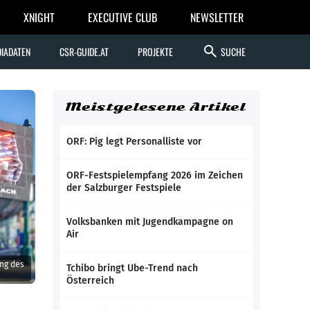
XNIGHT
EXECUTIVE CLUB
NEWSLETTER
search
IADATEN
CSR-GUIDE.AT
PROJEKTE
SUCHE
Meistgelesene Artikel
ORF: Pig legt Personalliste vor
ORF-Festspielempfang 2026 im Zeichen
der Salzburger Festspiele
Volksbanken mit Jugendkampagne on
Air
ng des
Tchibo bringt Ube-Trend nach
Österreich