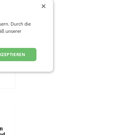
×
sern. Durch die
äß unserer
KZEPTIEREN
en
und