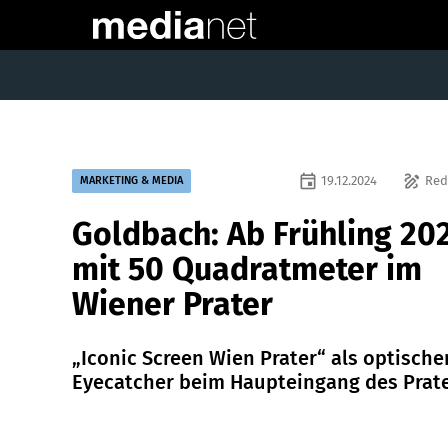
event
draw
19.12.2024
Red
MARKETING & MEDIA
Goldbach: Ab Frühling 20
mit 50 Quadratmeter im
Wiener Prater
„Iconic Screen Wien Prater“ als optische
Eyecatcher beim Haupteingang des Prate