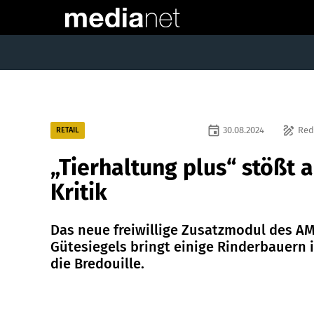
event
draw
30.08.2024
Red
RETAIL
„Tierhaltung plus“ stößt a
Kritik
Das neue freiwillige Zusatzmodul des A
Gütesiegels bringt einige Rinderbauern 
die Bredouille.