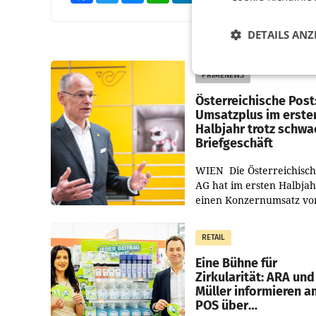
DETAILS ANZ
PRIMENEWS
Österreichische Post
Umsatzplus im erste
Halbjahr trotz schw
Briefgeschäft
WIEN Die Österreichisch
AG hat im ersten Halbja
einen Konzernumsatz vo
1.544,0 Mio. EUR
erwirtschaftet, was eine
RETAIL
von 3,8 Prozent gegenüb
dem Vergleichszeitraum
Eine Bühne für
Zirkularität: ARA und
Müller informieren a
POS über