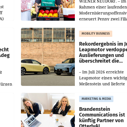
WIENER NEUDORF. – Im
st
Rahmen einer laufenden
ff
Modernisierungsoffensiv
A)
erneuert Penny zwei Fili
Nieder- und Oberösterre
slauf-
Die beiden Standorte lie
MOBILITY BUSINESS
Haag sowie im rund
ilialen
Rekordergebnis im Ju
echt
Leapmotor verdoppe
 Adeg
Auslieferungen und
überschreitet die
100.000er-Marke
– Im Juli 2026 erreichte
t
Leapmotor einen wichti
Meilenstein und lieferte
Jürgen
weltweit 101.267 Fahrze
ich
aus, womit sich das Erge
MARKETING & MEDIA
gegenüber Juli 2025 meh
örde
verdoppelte (+102
walt
Brandenstein
Communications ist
künftig Partner von
OtterlyAI