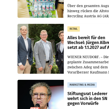
Kreislauffähigkeit
Über den gesamten Augu
hinweg rücken die Altsto
Recycling Austria AG (AR
und der Handelskonzern
Müller die Initiative „Krei
RETAIL
Helden“ in allen
österreichischen Müller-F
Alles bereit für den
Wechsel: Jürgen Albr
setzt ab 1.1.2027 auf
WIENER NEUDORF. – Die
geplante Zusammenarbei
zwischen Adeg und dem
Vorarlberger Kaufmann 
Albrecht ist kartellrechtl
freigegeben: Die
MARKETING & MEDIA
Bundeswettbewerbsbeh
und der Bundeskartellan
Stiftungsrat Lederer
wehrt sich in den SN
gegen Vorwürfe