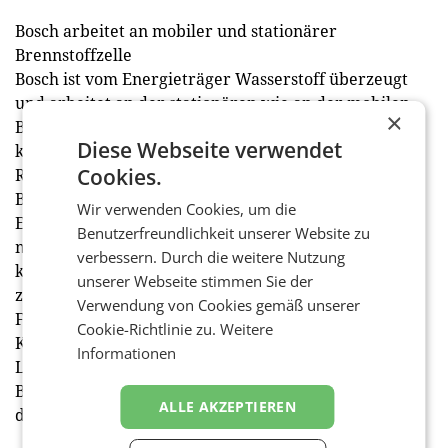
Bosch arbeitet an mobiler und stationärer
Brennstoffzelle
Bosch ist vom Energieträger Wasserstoff überzeugt
und arbeitet an der stationären wie an der mobilen
×
Brennstoffzelle. Erstere soll unter anderem in Form
Diese Webseite verwendet
kleiner dezentraler Kraftwerke in Städten,
Cookies.
Rechenzentren, Handel, Gewerbe, im maritimen
Bereich und beim Betreiben von Ladesäulen für
Wir verwenden Cookies, um die
Elektrofahrzeuge zum Einsatz kommen. Mit der
Benutzerfreundlichkeit unserer Website zu
mobilen Brennstoffzelle will Bosch den
verbessern. Durch die weitere Nutzung
klimaneutralen Transport von Waren und Gütern
unserer Webseite stimmen Sie der
zunächst in LKW ermöglichen. Das Portfolio für
Verwendung von Cookies gemäß unserer
Fahrzeuge reicht dabei von einzelnen Sensoren über
Cookie-Richtlinie zu.
Weitere
Kernkomponenten wie dem elektrischen
Informationen
Luftverdichter und dem Stack bis zum kompletten
Brennstoffzellen-Modul. Der Serienstart soll noch in
ALLE AKZEPTIEREN
diesem Jahr erfolgen. (red)