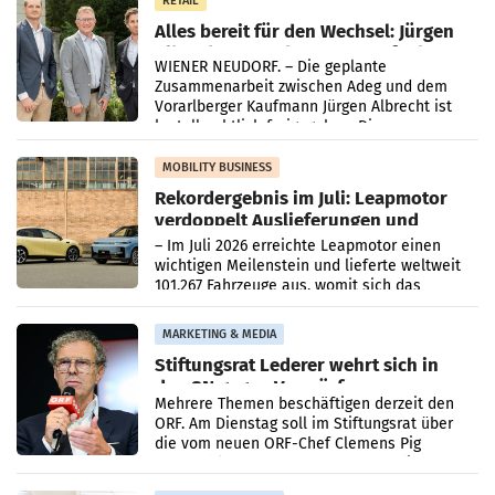
RETAIL
Alles bereit für den Wechsel: Jürgen
Albrecht setzt ab 1.1.2027 auf Adeg
WIENER NEUDORF. – Die geplante
Zusammenarbeit zwischen Adeg und dem
Vorarlberger Kaufmann Jürgen Albrecht ist
kartellrechtlich freigegeben: Die
Bundeswettbewerbsbehörde und der
Bundeskartellanwalt
MOBILITY BUSINESS
Rekordergebnis im Juli: Leapmotor
verdoppelt Auslieferungen und
überschreitet die 100.000er-Marke
– Im Juli 2026 erreichte Leapmotor einen
wichtigen Meilenstein und lieferte weltweit
101.267 Fahrzeuge aus, womit sich das
Ergebnis gegenüber Juli 2025 mehr als
verdoppelte (+102
MARKETING & MEDIA
Stiftungsrat Lederer wehrt sich in
den SN gegen Vorwürfe
Mehrere Themen beschäftigen derzeit den
ORF. Am Dienstag soll im Stiftungsrat über
die vom neuen ORF-Chef Clemens Pig
vorgeschlagenen Besetzungen für die
Direktionen abgestimmt werden.