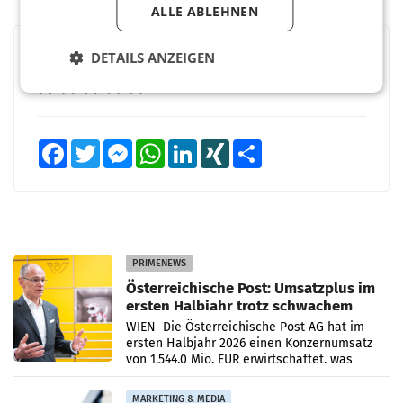
ALLE ABLEHNEN
DETAILS ANZEIGEN
BEWERTEN SIE DIESEN ARTIKEL
Facebook
Twitter
Messenger
WhatsApp
LinkedIn
XING
Teilen
PRIMENEWS
Österreichische Post: Umsatzplus im
ersten Halbjahr trotz schwachem
Briefgeschäft
WIEN Die Österreichische Post AG hat im
ersten Halbjahr 2026 einen Konzernumsatz
von 1.544,0 Mio. EUR erwirtschaftet, was
einem Plus von 3,8 Prozent gegenüber dem
Vergleichszeitraum
MARKETING & MEDIA