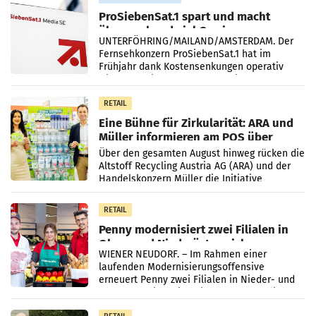
ProSiebenSat.1 spart und macht
überraschend viel Gewinn
UNTERFÖHRING/MAILAND/AMSTERDAM. Der
Fernsehkonzern ProSiebenSat.1 hat im
Frühjahr dank Kostensenkungen operativ
wieder Gewinn gemacht und die
Markterwartung deutlich übertroffen.
RETAIL
Eine Bühne für Zirkularität: ARA und
Müller informieren am POS über
Kreislauffähigkeit
Über den gesamten August hinweg rücken die
Altstoff Recycling Austria AG (ARA) und der
Handelskonzern Müller die Initiative
„Kreislauf-Helden“ in allen österreichischen
Müller-Filialen
RETAIL
Penny modernisiert zwei Filialen in
Ober- und Niederösterreich
WIENER NEUDORF. – Im Rahmen einer
laufenden Modernisierungsoffensive
erneuert Penny zwei Filialen in Nieder- und
Oberösterreich. Die beiden Standorte liegen
in Haag sowie im rund