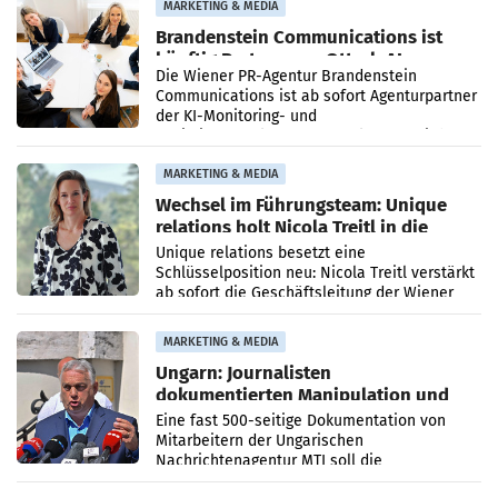
MARKETING & MEDIA
Brandenstein Communications ist
künftig Partner von OtterlyAI
Die Wiener PR-Agentur Brandenstein
Communications ist ab sofort Agenturpartner
der KI-Monitoring- und
Optimierungsplattform OtterlyAI. Damit baut
die Agentur ihr Leistungsportfolio
MARKETING & MEDIA
Wechsel im Führungsteam: Unique
relations holt Nicola Treitl in die
Geschäftsleitung
Unique relations besetzt eine
Schlüsselposition neu: Nicola Treitl verstärkt
ab sofort die Geschäftsleitung der Wiener
PR-Agentur an der Seite von Josef Kalina und
Anna Kalina-Mahr.
MARKETING & MEDIA
Ungarn: Journalisten
dokumentierten Manipulation und
Zensur
Eine fast 500-seitige Dokumentation von
Mitarbeitern der Ungarischen
Nachrichtenagentur MTI soll die
systematische Nachrichten-Manipulation und