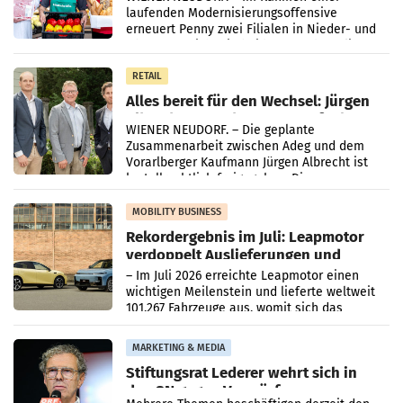
laufenden Modernisierungsoffensive
erneuert Penny zwei Filialen in Nieder- und
Oberösterreich. Die beiden Standorte liegen
in Haag sowie im rund
RETAIL
Alles bereit für den Wechsel: Jürgen
Albrecht setzt ab 1.1.2027 auf Adeg
WIENER NEUDORF. – Die geplante
Zusammenarbeit zwischen Adeg und dem
Vorarlberger Kaufmann Jürgen Albrecht ist
kartellrechtlich freigegeben: Die
Bundeswettbewerbsbehörde und der
Bundeskartellanwalt
MOBILITY BUSINESS
Rekordergebnis im Juli: Leapmotor
verdoppelt Auslieferungen und
überschreitet die 100.000er-Marke
– Im Juli 2026 erreichte Leapmotor einen
wichtigen Meilenstein und lieferte weltweit
101.267 Fahrzeuge aus, womit sich das
Ergebnis gegenüber Juli 2025 mehr als
verdoppelte (+102
MARKETING & MEDIA
Stiftungsrat Lederer wehrt sich in
den SN gegen Vorwürfe