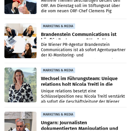
Mehrere Themen beschäftigen derzeit den
ORF. Am Dienstag soll im Stiftungsrat über
die vom neuen ORF-Chef Clemens Pig
vorgeschlagenen Besetzungen für die
Direktionen abgestimmt werden.
MARKETING & MEDIA
Brandenstein Communications ist
künftig Partner von OtterlyAI
Die Wiener PR-Agentur Brandenstein
Communications ist ab sofort Agenturpartner
der KI-Monitoring- und
Optimierungsplattform OtterlyAI. Damit baut
die Agentur ihr Leistungsportfolio
MARKETING & MEDIA
Wechsel im Führungsteam: Unique
relations holt Nicola Treitl in die
Geschäftsleitung
Unique relations besetzt eine
Schlüsselposition neu: Nicola Treitl verstärkt
ab sofort die Geschäftsleitung der Wiener
PR-Agentur an der Seite von Josef Kalina und
Anna Kalina-Mahr.
MARKETING & MEDIA
Ungarn: Journalisten
dokumentierten Manipulation und