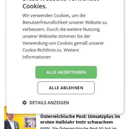
Cookies.
Wir verwenden Cookies, um die
Benutzerfreundlichkeit unserer Website zu
verbessern. Durch die weitere Nutzung
unserer Webseite stimmen Sie der
Verwendung von Cookies gemäß unserer
BEWERTEN SIE DIESEN ARTIKEL
Cookie-Richtlinie zu.
Weitere
Informationen
Facebook
Twitter
Messenger
WhatsApp
LinkedIn
XING
Teilen
ALLE AKZEPTIEREN
ALLE ABLEHNEN
DETAILS ANZEIGEN
PRIMENEWS
Österreichische Post: Umsatzplus im
ersten Halbjahr trotz schwachem
Briefgeschäft
WIEN Die Österreichische Post AG hat im