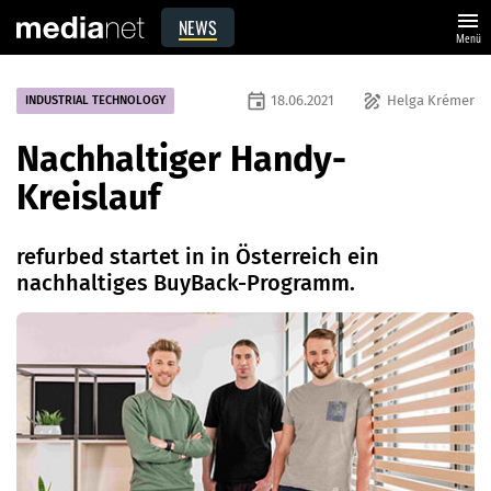
menu
NEWS
Menü
event
draw
18.06.2021
Helga Krémer
INDUSTRIAL TECHNOLOGY
Nachhaltiger Handy-
Kreislauf
refurbed startet in in Österreich ein
nachhaltiges BuyBack-Programm.