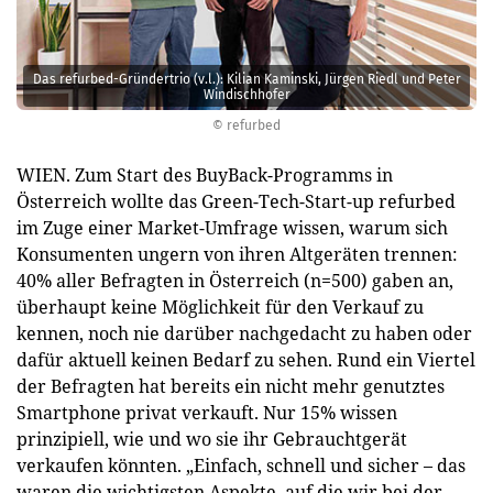
Das refurbed-Gründertrio (v.l.): Kilian Kaminski, Jürgen Riedl und Peter
Windischhofer
© refurbed
WIEN. Zum Start des BuyBack-Programms in
Österreich wollte das Green-Tech-Start-up refurbed
im Zuge einer Market-Umfrage wissen, warum sich
Konsumenten ungern von ihren Altgeräten trennen:
40% aller Befragten in Österreich (n=500) gaben an,
überhaupt keine Möglichkeit für den Verkauf zu
kennen, noch nie darüber nachgedacht zu haben oder
dafür aktuell keinen Bedarf zu sehen. Rund ein Viertel
der Befragten hat bereits ein nicht mehr genutztes
Smartphone privat verkauft. Nur 15% wissen
prinzipiell, wie und wo sie ihr Gebrauchtgerät
verkaufen könnten. „Einfach, schnell und sicher – das
waren die wichtigsten Aspekte, auf die wir bei der