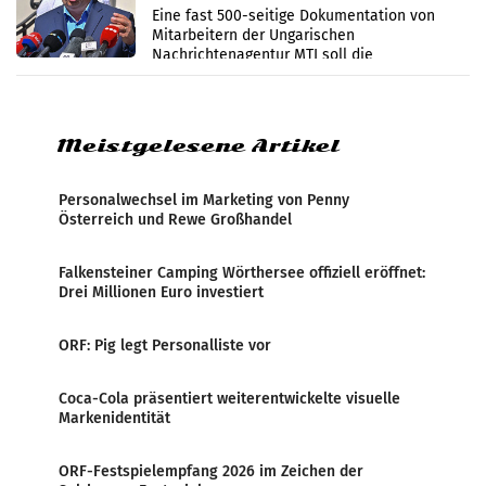
Zensur
Eine fast 500-seitige Dokumentation von
Mitarbeitern der Ungarischen
Nachrichtenagentur MTI soll die
systematische Nachrichten-Manipulation und
Zensur bei der Agentur während der Zeit
Meistgelesene Artikel
Personalwechsel im Marketing von Penny
Österreich und Rewe Großhandel
Falkensteiner Camping Wörthersee offiziell eröffnet:
Drei Millionen Euro investiert
ORF: Pig legt Personalliste vor
Coca-Cola präsentiert weiterentwickelte visuelle
Markenidentität
ORF-Festspielempfang 2026 im Zeichen der