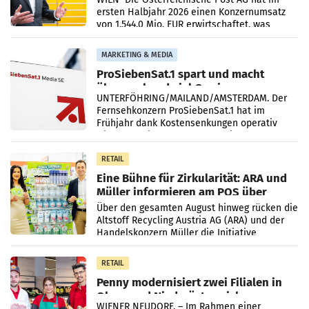
ersten Halbjahr 2026 einen Konzernumsatz
von 1.544,0 Mio. EUR erwirtschaftet, was
einem Plus von 3,8 Prozent gegenüber dem
Vergleichszeitraum
MARKETING & MEDIA
ProSiebenSat.1 spart und macht
überraschend viel Gewinn
UNTERFÖHRING/MAILAND/AMSTERDAM. Der
Fernsehkonzern ProSiebenSat.1 hat im
Frühjahr dank Kostensenkungen operativ
wieder Gewinn gemacht und die
Markterwartung deutlich übertroffen.
RETAIL
Eine Bühne für Zirkularität: ARA und
Müller informieren am POS über
Kreislauffähigkeit
Über den gesamten August hinweg rücken die
Altstoff Recycling Austria AG (ARA) und der
Handelskonzern Müller die Initiative
„Kreislauf-Helden“ in allen österreichischen
Müller-Filialen
RETAIL
Penny modernisiert zwei Filialen in
Ober- und Niederösterreich
WIENER NEUDORF. – Im Rahmen einer