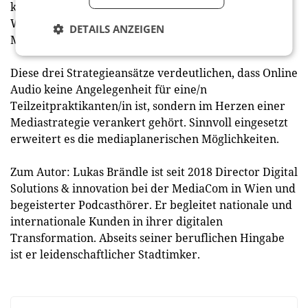
können. Aus meiner Sicht ist das keine dystopische
Weissagung, sondern illustriert die vielfältigen
DETAILS ANZEIGEN
Möglichkeiten des Online Audio.
Diese drei Strategieansätze verdeutlichen, dass Online
Audio keine Angelegenheit für eine/n
Teilzeitpraktikanten/in ist, sondern im Herzen einer
Mediastrategie verankert gehört. Sinnvoll eingesetzt
erweitert es die mediaplanerischen Möglichkeiten.
Zum Autor: Lukas Brändle ist seit 2018 Director Digital
Solutions & innovation bei der MediaCom in Wien und
begeisterter Podcasthörer. Er begleitet nationale und
internationale Kunden in ihrer digitalen
Transformation. Abseits seiner beruflichen Hingabe
ist er leidenschaftlicher Stadtimker.