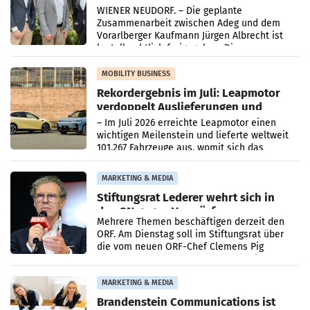
Albrecht setzt ab 1.1.2027 auf Adeg
WIENER NEUDORF. – Die geplante
Zusammenarbeit zwischen Adeg und dem
Vorarlberger Kaufmann Jürgen Albrecht ist
kartellrechtlich freigegeben: Die
Bundeswettbewerbsbehörde und der
Bundeskartellanwalt
MOBILITY BUSINESS
Rekordergebnis im Juli: Leapmotor
verdoppelt Auslieferungen und
überschreitet die 100.000er-Marke
– Im Juli 2026 erreichte Leapmotor einen
wichtigen Meilenstein und lieferte weltweit
101.267 Fahrzeuge aus, womit sich das
Ergebnis gegenüber Juli 2025 mehr als
verdoppelte (+102
MARKETING & MEDIA
Stiftungsrat Lederer wehrt sich in
den SN gegen Vorwürfe
Mehrere Themen beschäftigen derzeit den
ORF. Am Dienstag soll im Stiftungsrat über
die vom neuen ORF-Chef Clemens Pig
vorgeschlagenen Besetzungen für die
Direktionen abgestimmt werden.
MARKETING & MEDIA
Brandenstein Communications ist