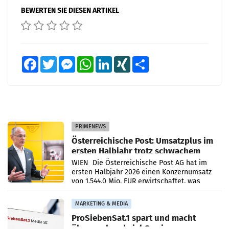
BEWERTEN SIE DIESEN ARTIKEL
Facebook
Twitter
Messenger
WhatsApp
LinkedIn
XING
Teilen
PRIMENEWS
Österreichische Post: Umsatzplus im
ersten Halbjahr trotz schwachem
Briefgeschäft
WIEN Die Österreichische Post AG hat im
ersten Halbjahr 2026 einen Konzernumsatz
von 1.544,0 Mio. EUR erwirtschaftet, was
einem Plus von 3,8 Prozent gegenüber dem
Vergleichszeitraum
MARKETING & MEDIA
ProSiebenSat.1 spart und macht
überraschend viel Gewinn