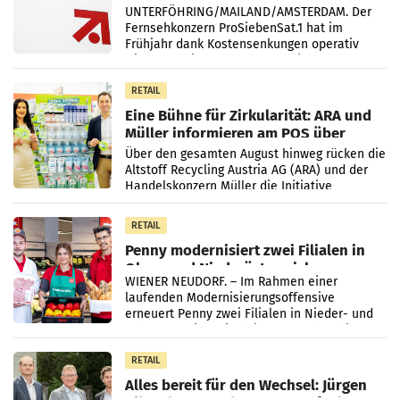
UNTERFÖHRING/MAILAND/AMSTERDAM. Der
Fernsehkonzern ProSiebenSat.1 hat im
Frühjahr dank Kostensenkungen operativ
wieder Gewinn gemacht und die
Markterwartung deutlich übertroffen.
RETAIL
Eine Bühne für Zirkularität: ARA und
Müller informieren am POS über
Kreislauffähigkeit
Über den gesamten August hinweg rücken die
Altstoff Recycling Austria AG (ARA) und der
Handelskonzern Müller die Initiative
„Kreislauf-Helden“ in allen österreichischen
Müller-Filialen
RETAIL
Penny modernisiert zwei Filialen in
Ober- und Niederösterreich
WIENER NEUDORF. – Im Rahmen einer
laufenden Modernisierungsoffensive
erneuert Penny zwei Filialen in Nieder- und
Oberösterreich. Die beiden Standorte liegen
in Haag sowie im rund
RETAIL
Alles bereit für den Wechsel: Jürgen