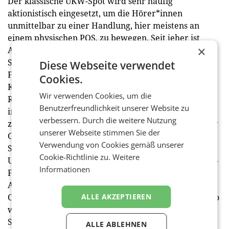
Der klassische UKW-Spot wird sehr häufig
aktionistisch eingesetzt, um die Hörer*innen
unmittelbar zu einer Handlung, hier meistens an
einem physischen POS, zu bewegen. Seit jeher ist
×
Audiowerbung eher eine Lower-Funnel-Maßnahme.
Spannend ist, dass unterschiedliche Online-Audio-
Diese Webseite verwendet
Formate wie ein Patchwork in den gesamten
Cookies.
Kaufentscheidungsfunnel passen. Vor allem das Host-
Wir verwenden Cookies, um die
Read-Format der Podcasts eignet sich sehr gut als
Benutzerfreundlichkeit unserer Website zu
image- und awarenessbildende Maßnahme. Ähnlich
verbessern. Durch die weitere Nutzung
zu Influencermarketing baut es die Marke mittels der
unserer Webseite stimmen Sie der
Glaubwürdigkeit des Podcast-Hosts auf. Mit dem
Verwendung von Cookies gemäß unserer
Shake-Me Ad kann Online Audio die Aktivierung der
Cookie-Richtlinie zu.
Weitere
User*innen fördern und sie gezielt in den Conversion-
Informationen
Funnel leiten. Daraus bilden sich Retargeting-
Audiences, die wiederum mittels programmatischem
ALLE AKZEPTIEREN
Online-Audio-Inventar angespielt werden. Das geht so
weit, dass in Deutschland bereits dynamische Audio-
Spots die User*innen personalisiert ansprechen
ALLE ABLEHNEN