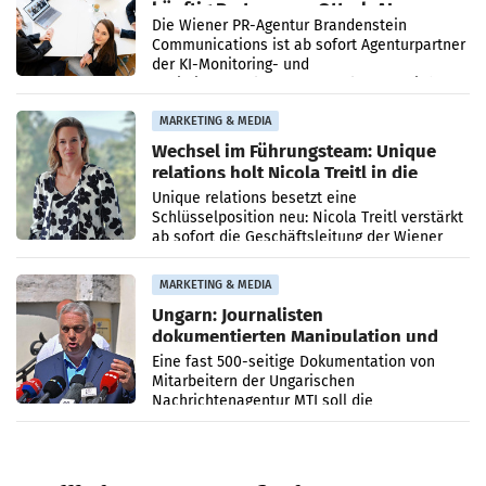
künftig Partner von OtterlyAI
Die Wiener PR-Agentur Brandenstein
Communications ist ab sofort Agenturpartner
der KI-Monitoring- und
Optimierungsplattform OtterlyAI. Damit baut
die Agentur ihr Leistungsportfolio
MARKETING & MEDIA
Wechsel im Führungsteam: Unique
relations holt Nicola Treitl in die
Geschäftsleitung
Unique relations besetzt eine
Schlüsselposition neu: Nicola Treitl verstärkt
ab sofort die Geschäftsleitung der Wiener
PR-Agentur an der Seite von Josef Kalina und
Anna Kalina-Mahr.
MARKETING & MEDIA
Ungarn: Journalisten
dokumentierten Manipulation und
Zensur
Eine fast 500-seitige Dokumentation von
Mitarbeitern der Ungarischen
Nachrichtenagentur MTI soll die
systematische Nachrichten-Manipulation und
Zensur bei der Agentur während der Zeit