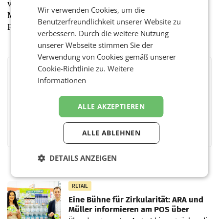
vergeben - 2017 erhielt sie der Drehbuchautor Peter
Wir verwenden Cookies, um die
Morgan für die Netflix-Serie „The Crown“.
Benutzerfreundlichkeit unserer Website zu
Fernsehevent des Jahres: The (ProSieben) (red)
verbessern. Durch die weitere Nutzung
unserer Webseite stimmen Sie der
Verwendung von Cookies gemäß unserer
Cookie-Richtlinie zu.
Weitere
BEWERTEN SIE DIESEN ARTIKEL
Informationen
ALLE AKZEPTIEREN
Facebook
Twitter
Messenger
WhatsApp
LinkedIn
XING
Teilen
ALLE ABLEHNEN
DETAILS ANZEIGEN
RETAIL
Eine Bühne für Zirkularität: ARA und
Müller informieren am POS über