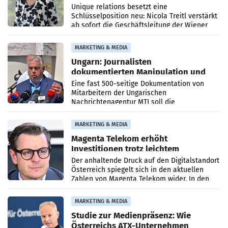
Geschäftsleitung
Unique relations besetzt eine
Schlüsselposition neu: Nicola Treitl verstärkt
ab sofort die Geschäftsleitung der Wiener
PR-Agentur an der Seite von Josef Kalina und
Anna Kalina-Mahr.
MARKETING & MEDIA
Ungarn: Journalisten
dokumentierten Manipulation und
Zensur
Eine fast 500-seitige Dokumentation von
Mitarbeitern der Ungarischen
Nachrichtenagentur MTI soll die
systematische Nachrichten-Manipulation und
Zensur bei der Agentur während der Zeit
MARKETING & MEDIA
Magenta Telekom erhöht
Investitionen trotz leichtem
Umsatzrückgang
Der anhaltende Druck auf den Digitalstandort
Österreich spiegelt sich in den aktuellen
Zahlen von Magenta Telekom wider. In den
ersten sechs Monaten des laufenden Jahres
verzeichnete
MARKETING & MEDIA
Studie zur Medienpräsenz: Wie
Österreichs ATX-Unternehmen