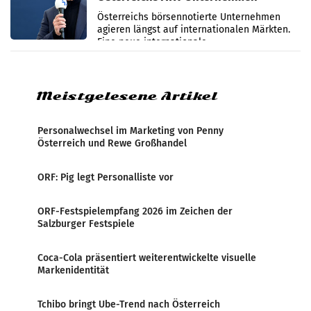
international wahrgenommen
Österreichs börsennotierte Unternehmen
werden
agieren längst auf internationalen Märkten.
Eine neue internationale
Medienresonanzanalyse untersucht die
weltweite Berichterstattung über
Meistgelesene Artikel
Personalwechsel im Marketing von Penny
Österreich und Rewe Großhandel
ORF: Pig legt Personalliste vor
ORF-Festspielempfang 2026 im Zeichen der
Salzburger Festspiele
Coca-Cola präsentiert weiterentwickelte visuelle
Markenidentität
Tchibo bringt Ube-Trend nach Österreich