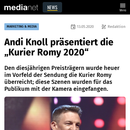
menu
NEWS
Menü
event
draw
13.05.2020
Redaktion
MARKETING & MEDIA
Andi Knoll präsentiert die
„Kurier Romy 2020“
Den diesjährigen Preisträgern wurde heuer
im Vorfeld der Sendung die Kurier Romy
überreicht; diese Szenen wurden für das
Publikum mit der Kamera eingefangen.