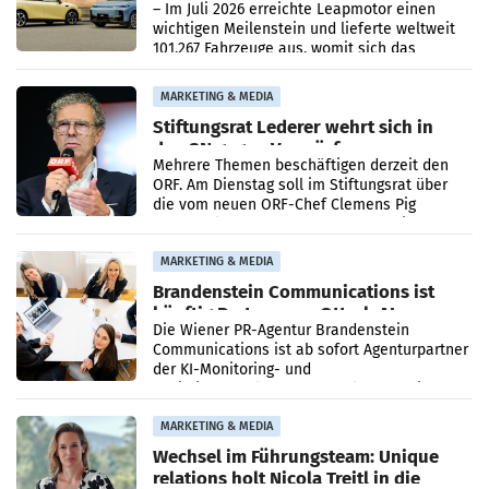
überschreitet die 100.000er-Marke
– Im Juli 2026 erreichte Leapmotor einen
wichtigen Meilenstein und lieferte weltweit
101.267 Fahrzeuge aus, womit sich das
Ergebnis gegenüber Juli 2025 mehr als
verdoppelte (+102
MARKETING & MEDIA
Stiftungsrat Lederer wehrt sich in
den SN gegen Vorwürfe
Mehrere Themen beschäftigen derzeit den
ORF. Am Dienstag soll im Stiftungsrat über
die vom neuen ORF-Chef Clemens Pig
vorgeschlagenen Besetzungen für die
Direktionen abgestimmt werden.
MARKETING & MEDIA
Brandenstein Communications ist
künftig Partner von OtterlyAI
Die Wiener PR-Agentur Brandenstein
Communications ist ab sofort Agenturpartner
der KI-Monitoring- und
Optimierungsplattform OtterlyAI. Damit baut
die Agentur ihr Leistungsportfolio
MARKETING & MEDIA
Wechsel im Führungsteam: Unique
relations holt Nicola Treitl in die