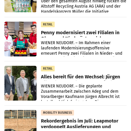
Kreislauffähigkeit
Über den gesamten August hinweg rücken die
Altstoff Recycling Austria AG (ARA) und der
Handelskonzern Müller die Initiative
„Kreislauf-Helden“ in allen österreichischen
Müller-Filialen
RETAIL
Penny modernisiert zwei Filialen in
Ober- und Niederösterreich
WIENER NEUDORF. – Im Rahmen einer
laufenden Modernisierungsoffensive
erneuert Penny zwei Filialen in Nieder- und
Oberösterreich. Die beiden Standorte liegen
in Haag sowie im rund
RETAIL
Alles bereit für den Wechsel: Jürgen
Albrecht setzt ab 1.1.2027 auf Adeg
WIENER NEUDORF. – Die geplante
Zusammenarbeit zwischen Adeg und dem
Vorarlberger Kaufmann Jürgen Albrecht ist
kartellrechtlich freigegeben: Die
Bundeswettbewerbsbehörde und der
Bundeskartellanwalt
MOBILITY BUSINESS
Rekordergebnis im Juli: Leapmotor
verdoppelt Auslieferungen und