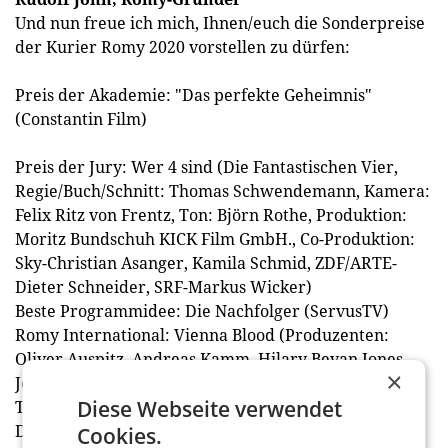
Und nun freue ich mich, Ihnen/euch die Sonderpreise
der Kurier Romy 2020 vorstellen zu dürfen:
Preis der Akademie: "Das perfekte Geheimnis"
(Constantin Film)
Preis der Jury: Wer 4 sind (Die Fantastischen Vier,
Regie/Buch/Schnitt: Thomas Schwendemann, Kamera:
Felix Ritz von Frentz, Ton: Björn Rothe, Produktion:
Moritz Bundschuh KICK Film GmbH., Co-Produktion:
Sky-Christian Asanger, Kamila Schmid, ZDF/ARTE-
Dieter Schneider, SRF-Markus Wicker)
Beste Programmidee: Die Nachfolger (ServusTV)
Romy International: Vienna Blood (Produzenten:
Oliver Auspitz, Andreas Kamm, Hilary Bevan Jones,
×
Jez Swimmer, Regie: Robert Dornhelm, Buch: Steve
Diese Webseite verwendet
Thompson, Cast: Juergen Maurer, Matthew Beard).
Die Romy International wird heuer zum zweiten Mal
Cookies.