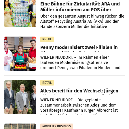
Eine Bühne für Zirkularität: ARA und
Müller informieren am POS über
Kreislauffähigkeit
Über den gesamten August hinweg rücken die
Altstoff Recycling Austria AG (ARA) und der
Handelskonzern Müller die Initiative
„Kreislauf-Helden“ in allen österreichischen
Müller-Filialen
RETAIL
Penny modernisiert zwei Filialen in
Ober- und Niederösterreich
WIENER NEUDORF. – Im Rahmen einer
laufenden Modernisierungsoffensive
erneuert Penny zwei Filialen in Nieder- und
Oberösterreich. Die beiden Standorte liegen
in Haag sowie im rund
RETAIL
Alles bereit für den Wechsel: Jürgen
Albrecht setzt ab 1.1.2027 auf Adeg
WIENER NEUDORF. – Die geplante
Zusammenarbeit zwischen Adeg und dem
Vorarlberger Kaufmann Jürgen Albrecht ist
kartellrechtlich freigegeben: Die
Bundeswettbewerbsbehörde und der
Bundeskartellanwalt
MOBILITY BUSINESS