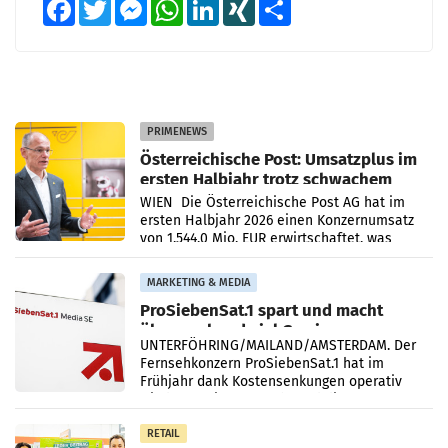
Facebook
Twitter
Messenger
WhatsApp
LinkedIn
XING
Teilen
PRIMENEWS
Österreichische Post: Umsatzplus im
ersten Halbjahr trotz schwachem
Briefgeschäft
WIEN Die Österreichische Post AG hat im
ersten Halbjahr 2026 einen Konzernumsatz
von 1.544,0 Mio. EUR erwirtschaftet, was
einem Plus von 3,8 Prozent gegenüber dem
Vergleichszeitraum
MARKETING & MEDIA
ProSiebenSat.1 spart und macht
überraschend viel Gewinn
UNTERFÖHRING/MAILAND/AMSTERDAM. Der
Fernsehkonzern ProSiebenSat.1 hat im
Frühjahr dank Kostensenkungen operativ
wieder Gewinn gemacht und die
Markterwartung deutlich übertroffen.
RETAIL