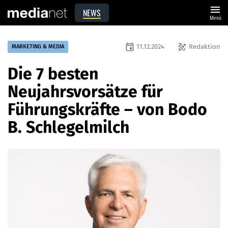
menu
NEWS
Menü
event
draw
11.12.2024
Redaktion
MARKETING & MEDIA
Die 7 besten
Neujahrsvorsätze für
Führungskräfte – von Bodo
B. Schlegelmilch