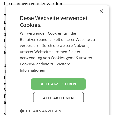
Lernchancen genutzt werden.
×
Teamwork ist der Schlüssel zum Erfolg
Diese Webseite verwendet
Echte Teamplayer setzen auf persönliche
Cookies.
Beziehungen, geben allen eine gleichberechtigte
Wir verwenden Cookies, um die
Stimme und halten sich an Vereinbarungen. Dabei
Benutzerfreundlichkeit unserer Website zu
fördern sie Vertrauen und Verbundenheit und
verbessern. Durch die weitere Nutzung
scheuen nicht davor zurück, Feedback zu geben und
unserer Webseite stimmen Sie der
Kritik annehmen zu können.
Verwendung von Cookies gemäß unserer
Cookie-Richtlinie zu.
Weitere
Team-Leadership-Vorsatz #2: Unterstützen Sie Ihr
Informationen
Team gerade in unsicheren Zeiten
Unplanbarkeit, kontinuierliche Veränderungen und
wachsende Komplexität können bei Mitarbeitern zu
ALLE AKZEPTIEREN
Verunsicherung und bisweilen sogar Angstgefühlen
führen, sowohl in Bezug auf ihre aktuelle Position als
ALLE ABLEHNEN
auch im Hinblick auf ihre Zukunftsaussichten.
DETAILS ANZEIGEN
Wie können Sie daher gerade in herausfordernden