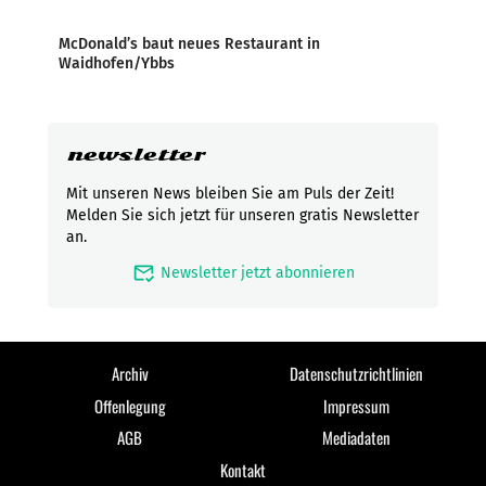
McDonald’s baut neues Restaurant in
Waidhofen/Ybbs
newsletter
Mit unseren News bleiben Sie am Puls der Zeit!
Melden Sie sich jetzt für unseren gratis Newsletter
an.
mark_email_read
Newsletter jetzt abonnieren
Archiv
Datenschutzrichtlinien
Offenlegung
Impressum
AGB
Mediadaten
Kontakt