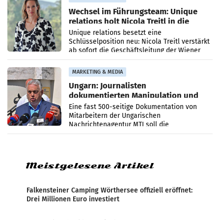
Wechsel im Führungsteam: Unique
relations holt Nicola Treitl in die
Geschäftsleitung
Unique relations besetzt eine
Schlüsselposition neu: Nicola Treitl verstärkt
ab sofort die Geschäftsleitung der Wiener
PR-Agentur an der Seite von Josef Kalina und
Anna Kalina-Mahr.
MARKETING & MEDIA
Ungarn: Journalisten
dokumentierten Manipulation und
Zensur
Eine fast 500-seitige Dokumentation von
Mitarbeitern der Ungarischen
Nachrichtenagentur MTI soll die
systematische Nachrichten-Manipulation und
Zensur bei der Agentur während der Zeit
Meistgelesene Artikel
Falkensteiner Camping Wörthersee offiziell eröffnet:
Drei Millionen Euro investiert