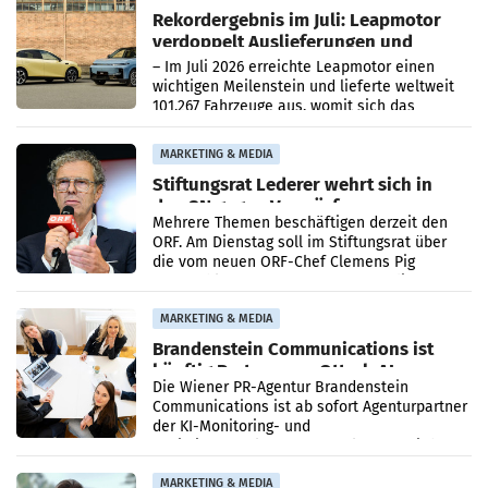
Rekordergebnis im Juli: Leapmotor
verdoppelt Auslieferungen und
überschreitet die 100.000er-Marke
– Im Juli 2026 erreichte Leapmotor einen
wichtigen Meilenstein und lieferte weltweit
101.267 Fahrzeuge aus, womit sich das
Ergebnis gegenüber Juli 2025 mehr als
verdoppelte (+102
MARKETING & MEDIA
Stiftungsrat Lederer wehrt sich in
den SN gegen Vorwürfe
Mehrere Themen beschäftigen derzeit den
ORF. Am Dienstag soll im Stiftungsrat über
die vom neuen ORF-Chef Clemens Pig
vorgeschlagenen Besetzungen für die
Direktionen abgestimmt werden.
MARKETING & MEDIA
Brandenstein Communications ist
künftig Partner von OtterlyAI
Die Wiener PR-Agentur Brandenstein
Communications ist ab sofort Agenturpartner
der KI-Monitoring- und
Optimierungsplattform OtterlyAI. Damit baut
die Agentur ihr Leistungsportfolio
MARKETING & MEDIA