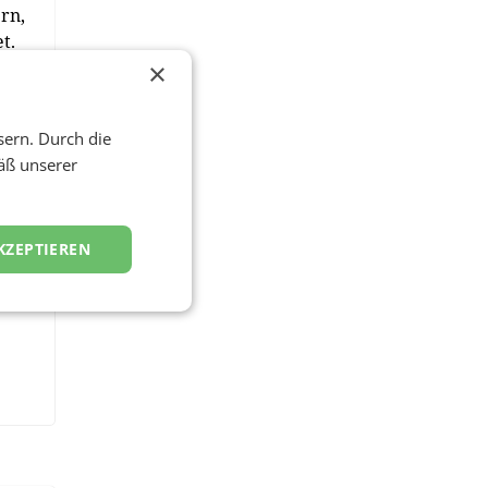
ern,
t.
×
sern. Durch die
äß unserer
KZEPTIEREN