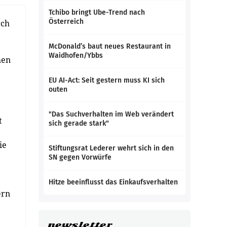
Tchibo bringt Ube-Trend nach
Österreich
rch
McDonald’s baut neues Restaurant in
Waidhofen/Ybbs
hen
EU AI-Act: Seit gestern muss KI sich
outen
"Das Suchverhalten im Web verändert
t
sich gerade stark"
ie
Stiftungsrat Lederer wehrt sich in den
SN gegen Vorwürfe
Hitze beeinflusst das Einkaufsverhalten
ern
newsletter