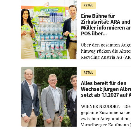
RETAIL
Eine Bühne für
Zirkularität: ARA und
Müller informieren a
POS über
Kreislauffähigkeit
Über den gesamten Augu
hinweg rücken die Altsto
Recycling Austria AG (AR
und der Handelskonzern
Müller die Initiative „Krei
RETAIL
Helden“ in allen
österreichischen Müller-F
Alles bereit für den
Wechsel: Jürgen Albr
setzt ab 1.1.2027 auf
WIENER NEUDORF. – Die
geplante Zusammenarbei
zwischen Adeg und dem
Vorarlberger Kaufmann 
Albrecht ist kartellrechtl