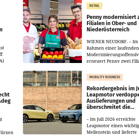
RETAIL
Penny modernisiert 
Filialen in Ober- und
m
Niederösterreich
WIENER NEUDORF. – Im
st
Rahmen einer laufenden
ff
Modernisierungsoffensiv
A)
erneuert Penny zwei Fili
Nieder- und Oberösterre
slauf-
Die beiden Standorte lie
MOBILITY BUSINESS
Haag sowie im rund
ilialen
Rekordergebnis im Ju
echt
Leapmotor verdoppe
 Adeg
Auslieferungen und
überschreitet die
100.000er-Marke
– Im Juli 2026 erreichte
t
Leapmotor einen wichti
Meilenstein und lieferte
Jürgen
weltweit 101.267 Fahrze
ich