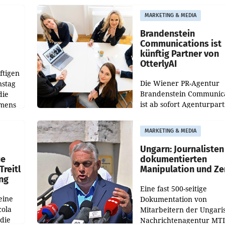
aus, womit sich das Erge
MARKETING & MEDIA
gegenüber Juli 2025 meh
örde
verdoppelte (+102
walt
Brandenstein
Communications ist
künftig Partner von
OtterlyAI
ftigen
Die Wiener PR-Agentur
nstag
Brandenstein Communica
die
ist ab sofort Agenturpar
emens
der KI-Monitoring- und
Optimierungsplattform
MARKETING & MEDIA
OtterlyAI. Damit baut di
Agentur ihr Leistungspor
Ungarn: Journalisten
ue
dokumentierten
Treitl
Manipulation und Ze
ung
Eine fast 500-seitige
eine
Dokumentation von
cola
Mitarbeitern der Ungari
 die
Nachrichtenagentur MTI 