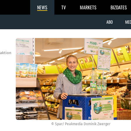
NEWS
TV
MARKETS
BIZDATES
ABO
MED
aktion
© Spar/ Peakmedia Dominik Zwerger