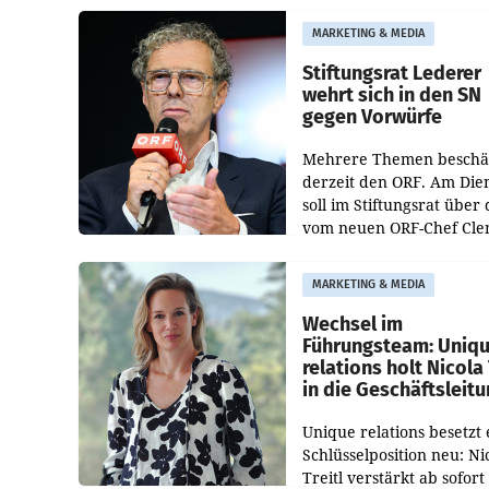
freigegeben: Die
MARKETING & MEDIA
Bundeswettbewerbsbeh
und der Bundeskartellan
Stiftungsrat Lederer
wehrt sich in den SN
gegen Vorwürfe
Mehrere Themen beschä
derzeit den ORF. Am Die
soll im Stiftungsrat über 
vom neuen ORF-Chef Cl
Pig vorgeschlagenen
Besetzungen für die
MARKETING & MEDIA
Direktionen abgestimmt
werden.
Wechsel im
Führungsteam: Uniq
relations holt Nicola 
in die Geschäftsleit
Unique relations besetzt 
Schlüsselposition neu: Ni
Treitl verstärkt ab sofort