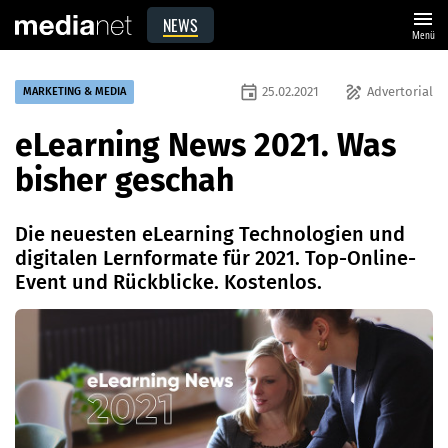
menu
NEWS
Menü
event
draw
25.02.2021
Advertorial
MARKETING & MEDIA
eLearning News 2021. Was
bisher geschah
Die neuesten eLearning Technologien und
digitalen Lernformate für 2021. Top-Online-
Event und Rückblicke. Kostenlos.