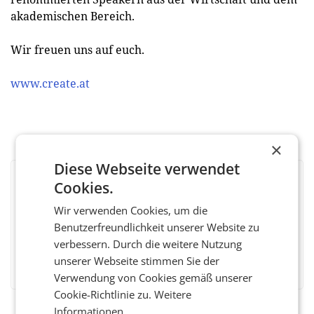
akademischen Bereich.
Wir freuen uns auf euch.
www.create.at
×
Diese Webseite verwendet
Cookies.
BEWERTEN SIE DIESEN ARTIKEL
Wir verwenden Cookies, um die
Benutzerfreundlichkeit unserer Website zu
verbessern. Durch die weitere Nutzung
Facebook
Twitter
Messenger
WhatsApp
LinkedIn
XING
Teilen
unserer Webseite stimmen Sie der
Verwendung von Cookies gemäß unserer
Cookie-Richtlinie zu.
Weitere
Informationen