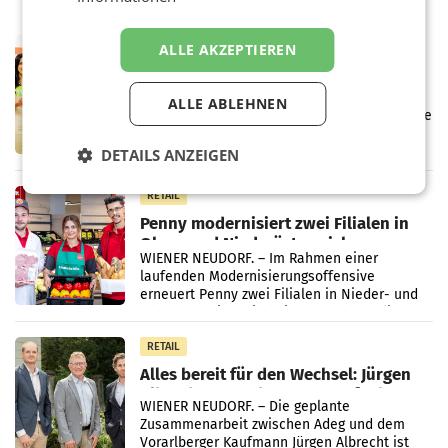
RETAIL
ALLE AKZEPTIEREN
Eine Bühne für Zirkularität: ARA und
Müller informieren am POS über
ALLE ABLEHNEN
Kreislauffähigkeit
Über den gesamten August hinweg rücken die
Altstoff Recycling Austria AG (ARA) und der
Handelskonzern Müller die Initiative
DETAILS ANZEIGEN
„Kreislauf-Helden“ in allen österreichischen
Müller-Filialen
RETAIL
Penny modernisiert zwei Filialen in
Ober- und Niederösterreich
WIENER NEUDORF. – Im Rahmen einer
laufenden Modernisierungsoffensive
erneuert Penny zwei Filialen in Nieder- und
Oberösterreich. Die beiden Standorte liegen
in Haag sowie im rund
RETAIL
Alles bereit für den Wechsel: Jürgen
Albrecht setzt ab 1.1.2027 auf Adeg
WIENER NEUDORF. – Die geplante
Zusammenarbeit zwischen Adeg und dem
Vorarlberger Kaufmann Jürgen Albrecht ist