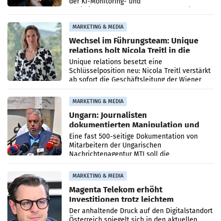
der KI-Monitoring- und
Optimierungsplattform OtterlyAI. Damit baut
die Agentur ihr Leistungsportfolio
MARKETING & MEDIA
Wechsel im Führungsteam: Unique
relations holt Nicola Treitl in die
Geschäftsleitung
Unique relations besetzt eine
Schlüsselposition neu: Nicola Treitl verstärkt
ab sofort die Geschäftsleitung der Wiener
PR-Agentur an der Seite von Josef Kalina und
Anna Kalina-Mahr.
MARKETING & MEDIA
Ungarn: Journalisten
dokumentierten Manipulation und
Zensur
Eine fast 500-seitige Dokumentation von
Mitarbeitern der Ungarischen
Nachrichtenagentur MTI soll die
systematische Nachrichten-Manipulation und
Zensur bei der Agentur während der Zeit
MARKETING & MEDIA
Magenta Telekom erhöht
Investitionen trotz leichtem
Umsatzrückgang
Der anhaltende Druck auf den Digitalstandort
Österreich spiegelt sich in den aktuellen