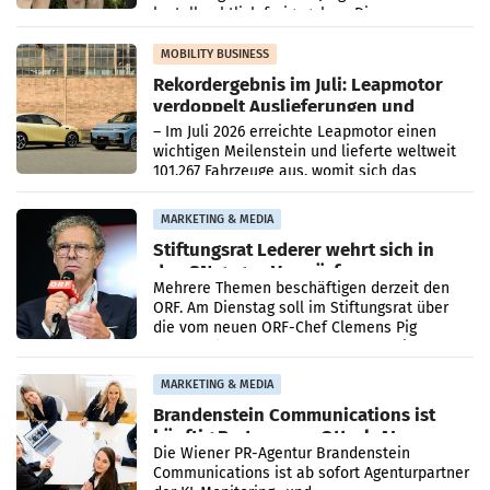
kartellrechtlich freigegeben: Die
Bundeswettbewerbsbehörde und der
Bundeskartellanwalt
MOBILITY BUSINESS
Rekordergebnis im Juli: Leapmotor
verdoppelt Auslieferungen und
überschreitet die 100.000er-Marke
– Im Juli 2026 erreichte Leapmotor einen
wichtigen Meilenstein und lieferte weltweit
101.267 Fahrzeuge aus, womit sich das
Ergebnis gegenüber Juli 2025 mehr als
verdoppelte (+102
MARKETING & MEDIA
Stiftungsrat Lederer wehrt sich in
den SN gegen Vorwürfe
Mehrere Themen beschäftigen derzeit den
ORF. Am Dienstag soll im Stiftungsrat über
die vom neuen ORF-Chef Clemens Pig
vorgeschlagenen Besetzungen für die
Direktionen abgestimmt werden.
MARKETING & MEDIA
Brandenstein Communications ist
künftig Partner von OtterlyAI
Die Wiener PR-Agentur Brandenstein
Communications ist ab sofort Agenturpartner