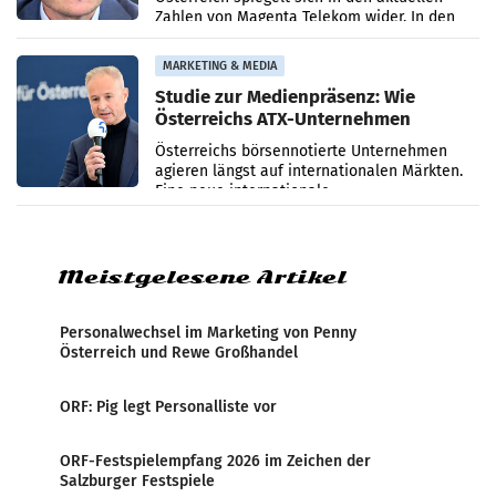
Zahlen von Magenta Telekom wider. In den
ersten sechs Monaten des laufenden Jahres
verzeichnete
MARKETING & MEDIA
Studie zur Medienpräsenz: Wie
Österreichs ATX-Unternehmen
international wahrgenommen
Österreichs börsennotierte Unternehmen
werden
agieren längst auf internationalen Märkten.
Eine neue internationale
Medienresonanzanalyse untersucht die
weltweite Berichterstattung über
Meistgelesene Artikel
Personalwechsel im Marketing von Penny
Österreich und Rewe Großhandel
ORF: Pig legt Personalliste vor
ORF-Festspielempfang 2026 im Zeichen der
Salzburger Festspiele