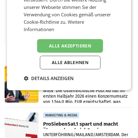
unserer Webseite stimmen Sie der
Verwendung von Cookies gemäß unserer
Cookie-Richtlinie zu.
Weitere
Informationen
Facebook
Twitter
Messenger
WhatsApp
LinkedIn
XING
Teilen
ALLE AKZEPTIEREN
ALLE ABLEHNEN
PRIMENEWS
Österreichische Post: Umsatzplus im
DETAILS ANZEIGEN
ersten Halbjahr trotz schwachem
Briefgeschäft
WIEN Die Österreichische Post AG hat im
ersten Halbjahr 2026 einen Konzernumsatz
von 1.544,0 Mio. EUR erwirtschaftet, was
einem Plus von 3,8 Prozent gegenüber dem
Vergleichszeitraum
MARKETING & MEDIA
ProSiebenSat.1 spart und macht
überraschend viel Gewinn
UNTERFÖHRING/MAILAND/AMSTERDAM. Der