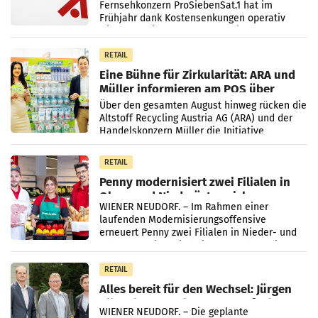
Fernsehkonzern ProSiebenSat.1 hat im
Frühjahr dank Kostensenkungen operativ
wieder Gewinn gemacht und die
Markterwartung deutlich übertroffen.
RETAIL
Eine Bühne für Zirkularität: ARA und
Müller informieren am POS über
Kreislauffähigkeit
Über den gesamten August hinweg rücken die
Altstoff Recycling Austria AG (ARA) und der
Handelskonzern Müller die Initiative
„Kreislauf-Helden“ in allen österreichischen
Müller-Filialen
RETAIL
Penny modernisiert zwei Filialen in
Ober- und Niederösterreich
WIENER NEUDORF. – Im Rahmen einer
laufenden Modernisierungsoffensive
erneuert Penny zwei Filialen in Nieder- und
Oberösterreich. Die beiden Standorte liegen
in Haag sowie im rund
RETAIL
Alles bereit für den Wechsel: Jürgen
Albrecht setzt ab 1.1.2027 auf Adeg
WIENER NEUDORF. – Die geplante