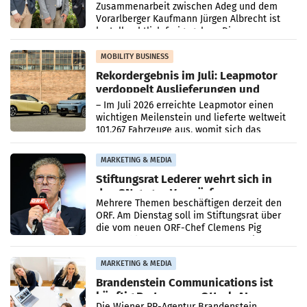
Zusammenarbeit zwischen Adeg und dem
Vorarlberger Kaufmann Jürgen Albrecht ist
kartellrechtlich freigegeben: Die
Bundeswettbewerbsbehörde und der
Bundeskartellanwalt
MOBILITY BUSINESS
Rekordergebnis im Juli: Leapmotor
verdoppelt Auslieferungen und
überschreitet die 100.000er-Marke
– Im Juli 2026 erreichte Leapmotor einen
wichtigen Meilenstein und lieferte weltweit
101.267 Fahrzeuge aus, womit sich das
Ergebnis gegenüber Juli 2025 mehr als
verdoppelte (+102
MARKETING & MEDIA
Stiftungsrat Lederer wehrt sich in
den SN gegen Vorwürfe
Mehrere Themen beschäftigen derzeit den
ORF. Am Dienstag soll im Stiftungsrat über
die vom neuen ORF-Chef Clemens Pig
vorgeschlagenen Besetzungen für die
Direktionen abgestimmt werden.
MARKETING & MEDIA
Brandenstein Communications ist
künftig Partner von OtterlyAI
Die Wiener PR-Agentur Brandenstein