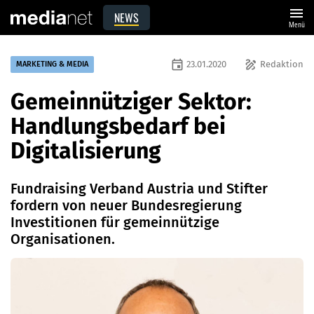
menu
NEWS
Menü
event
draw
23.01.2020
Redaktion
MARKETING & MEDIA
Gemeinnütziger Sektor:
Handlungsbedarf bei
Digitalisierung
Fundraising Verband Austria und Stifter
fordern von neuer Bundesregierung
Investitionen für gemeinnützige
Organisationen.