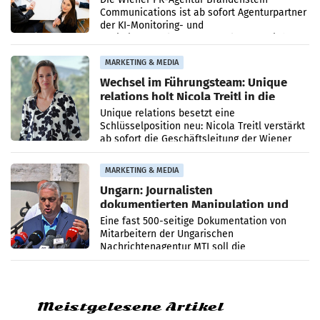
Communications ist ab sofort Agenturpartner
der KI-Monitoring- und
Optimierungsplattform OtterlyAI. Damit baut
die Agentur ihr Leistungsportfolio
MARKETING & MEDIA
Wechsel im Führungsteam: Unique
relations holt Nicola Treitl in die
Geschäftsleitung
Unique relations besetzt eine
Schlüsselposition neu: Nicola Treitl verstärkt
ab sofort die Geschäftsleitung der Wiener
PR-Agentur an der Seite von Josef Kalina und
Anna Kalina-Mahr.
MARKETING & MEDIA
Ungarn: Journalisten
dokumentierten Manipulation und
Zensur
Eine fast 500-seitige Dokumentation von
Mitarbeitern der Ungarischen
Nachrichtenagentur MTI soll die
systematische Nachrichten-Manipulation und
Zensur bei der Agentur während der Zeit
Meistgelesene Artikel