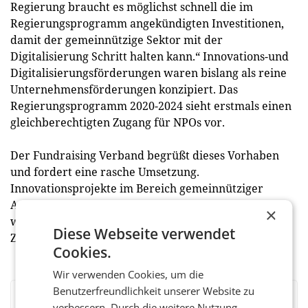
Regierung braucht es möglichst schnell die im
Regierungsprogramm angekündigten Investitionen,
damit der gemeinnützige Sektor mit der
Digitalisierung Schritt halten kann.“ Innovations-und
Digitalisierungsförderungen waren bislang als reine
Unternehmensförderungen konzipiert. Das
Regierungsprogramm 2020-2024 sieht erstmals einen
gleichberechtigten Zugang für NPOs vor.
Der Fundraising Verband begrüßt dieses Vorhaben
und fordert eine rasche Umsetzung.
Innovationsprojekte im Bereich gemeinnütziger
Arbeit sind von größter gesellschaftlicher Bedeutung,
×
was bei der Vergabe öffentlicher Förderungen in
Diese Webseite verwendet
Zukunft anerkannt werden muss. (red)
Cookies.
Wir verwenden Cookies, um die
Benutzerfreundlichkeit unserer Website zu
BEWERTEN SIE DIESEN ARTIKEL
verbessern. Durch die weitere Nutzung