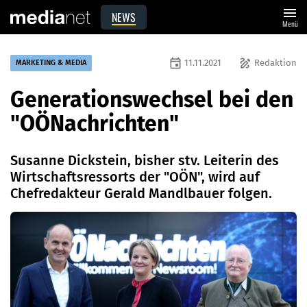
menu
NEWS
Menü
event
draw
11.11.2021
Redaktion
MARKETING & MEDIA
Generationswechsel bei den
"OÖNachrichten"
Susanne Dickstein, bisher stv. Leiterin des
Wirtschaftsressorts der "OÖN", wird auf
Chefredakteur Gerald Mandlbauer folgen.