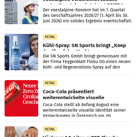
erstes Quartal und steigert EBITDA
Der voestalpine-Konzern hat im 1. Quartal
des Geschäftsjahres 2026/27 (1. April bis 30.
Juni 2026) ein solides Ergebnis erwirtschaftet.
Der Umsatz stieg im Vergleich zur
Vorjahresperiode
RETAIL
Kühl-Spray: SN Sports bringt „Keep
Cool“ auf den Markt
Die SN Sports GmbH bringt gemeinsam mit
der Firma Feygenblatt FloGu OG einen neuen
Kühl- und Regenerations-Spray auf den
Markt. Das Produkt namens „Keep Cool“ ist zu
100 Prozent
RETAIL
Coca-Cola präsentiert
weiterentwickelte visuelle
Markenidentität
Coca-Cola stellt ab Anfang August eine
weiterentwickelte visuelle Identität seiner
Verpackungen in Österreich vor. Im
Mittelpunkt des Redesigns stehen zentrale
Gestaltungselemente
RETAIL