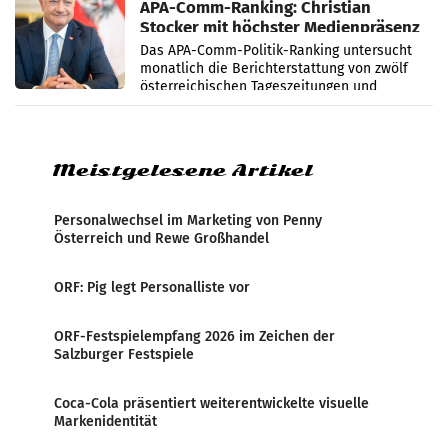
APA-Comm-Ranking: Christian
Stocker mit höchster Medienpräsenz
im Juli
Das APA-Comm-Politik-Ranking untersucht
monatlich die Berichterstattung von zwölf
österreichischen Tageszeitungen und
analysiert, welche Politikerinnen und
Politiker Österreichs die
Meistgelesene Artikel
Personalwechsel im Marketing von Penny
Österreich und Rewe Großhandel
ORF: Pig legt Personalliste vor
ORF-Festspielempfang 2026 im Zeichen der
Salzburger Festspiele
Coca-Cola präsentiert weiterentwickelte visuelle
Markenidentität