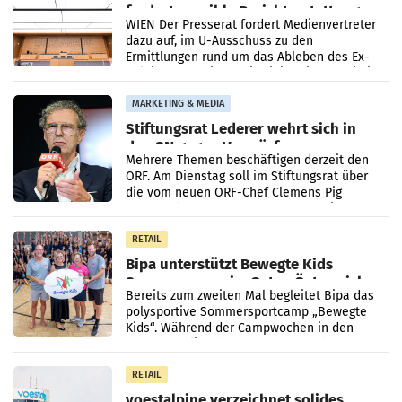
fordert sensible Berichterstattung
WIEN Der Presserat fordert Medienvertreter
dazu auf, im U-Ausschuss zu den
Ermittlungen rund um das Ableben des Ex-
Sektionschefs im Justizministerium, Christian
Pilnacek, auf sensible
MARKETING & MEDIA
Stiftungsrat Lederer wehrt sich in
den SN gegen Vorwürfe
Mehrere Themen beschäftigen derzeit den
ORF. Am Dienstag soll im Stiftungsrat über
die vom neuen ORF-Chef Clemens Pig
vorgeschlagenen Besetzungen für die
Direktionen abgestimmt werden.
RETAIL
Bipa unterstützt Bewegte Kids
Sommercamps im Osten Österreichs
Bereits zum zweiten Mal begleitet Bipa das
polysportive Sommersportcamp „Bewegte
Kids“. Während der Campwochen in den
Monaten Juli und August versorgt das
Unternehmen Kinder sowie
RETAIL
voestalpine verzeichnet solides