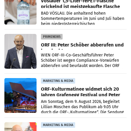
Vöslauer 1,5-Liter-rePET-Flasche
prickelnd ist meistgekaufte Flasche
Österreichs
BAD VÖSLAU. Die anhaltend hohen
Sommertemperaturen im Juni und Juli haben
beim niederösterreichischen
Getränkehersteller Vöslauer zu deutlichen
Absatzzuwächsen geführt. Während
PRIMENEWS
ORF III: Peter Schöber abberufen und
beurlaubt
WIEN ORF-III-Co-Geschäftsführer Peter
Schöber ist wegen Compliance-Vorwürfen
abberufen und beurlaubt worden. Der ORF
bestätigte gegenüber der APA entsprechende
Medienberichte.
MARKETING & MEDIA
ORF-Kulturmatinee widmet sich 20
Jahren Grafenegg Festival und Peter
Simonischek
Am Sonntag, dem 9. August 2026, begleitet
Lillian Moschen das Publikum ab 9.05 Uhr
durch die ORF-„Kulturmatinee“. Die Sendung
startet mit der Dokumentation „20 Jahre
Grafenegg
MARKETING & MEDIA