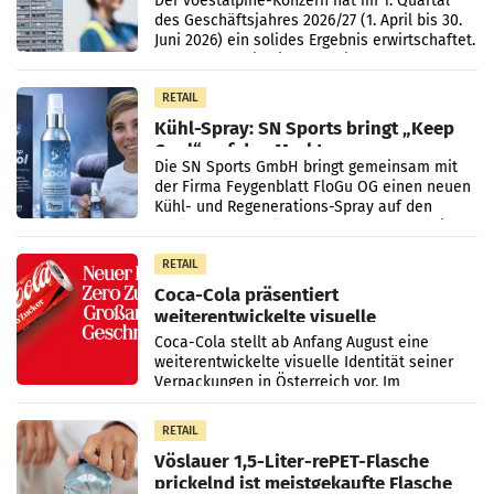
Der voestalpine-Konzern hat im 1. Quartal
des Geschäftsjahres 2026/27 (1. April bis 30.
Juni 2026) ein solides Ergebnis erwirtschaftet.
Der Umsatz stieg im Vergleich zur
Vorjahresperiode
RETAIL
Kühl-Spray: SN Sports bringt „Keep
Cool“ auf den Markt
Die SN Sports GmbH bringt gemeinsam mit
der Firma Feygenblatt FloGu OG einen neuen
Kühl- und Regenerations-Spray auf den
Markt. Das Produkt namens „Keep Cool“ ist zu
100 Prozent
RETAIL
Coca-Cola präsentiert
weiterentwickelte visuelle
Markenidentität
Coca-Cola stellt ab Anfang August eine
weiterentwickelte visuelle Identität seiner
Verpackungen in Österreich vor. Im
Mittelpunkt des Redesigns stehen zentrale
Gestaltungselemente
RETAIL
Vöslauer 1,5-Liter-rePET-Flasche
prickelnd ist meistgekaufte Flasche