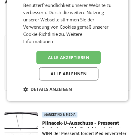
Alle Details: www.hraward.at
Benutzerfreundlichkeit unserer Website zu
verbessern. Durch die weitere Nutzung
unserer Webseite stimmen Sie der
Verwendung von Cookies gemäß unserer
Cookie-Richtlinie zu.
Weitere
Informationen
BEWERTEN SIE DIESEN ARTIKEL
ALLE AKZEPTIEREN
ALLE ABLEHNEN
Facebook
Twitter
Messenger
WhatsApp
LinkedIn
XING
Teilen
DETAILS ANZEIGEN
MARKETING & MEDIA
Pilnacek-U-Ausschuss - Presserat
fordert sensible Berichterstattung
WIEN Der Presserat fordert Medienvertreter