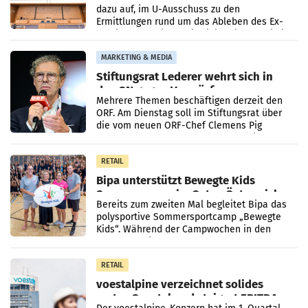
dazu auf, im U-Ausschuss zu den
Ermittlungen rund um das Ableben des Ex-
Sektionschefs im Justizministerium, Christian
Pilnacek, auf sensible
MARKETING & MEDIA
Stiftungsrat Lederer wehrt sich in
den SN gegen Vorwürfe
Mehrere Themen beschäftigen derzeit den
ORF. Am Dienstag soll im Stiftungsrat über
die vom neuen ORF-Chef Clemens Pig
vorgeschlagenen Besetzungen für die
Direktionen abgestimmt werden.
RETAIL
Bipa unterstützt Bewegte Kids
Sommercamps im Osten Österreichs
Bereits zum zweiten Mal begleitet Bipa das
polysportive Sommersportcamp „Bewegte
Kids“. Während der Campwochen in den
Monaten Juli und August versorgt das
Unternehmen Kinder sowie
RETAIL
voestalpine verzeichnet solides
erstes Quartal und steigert EBITDA