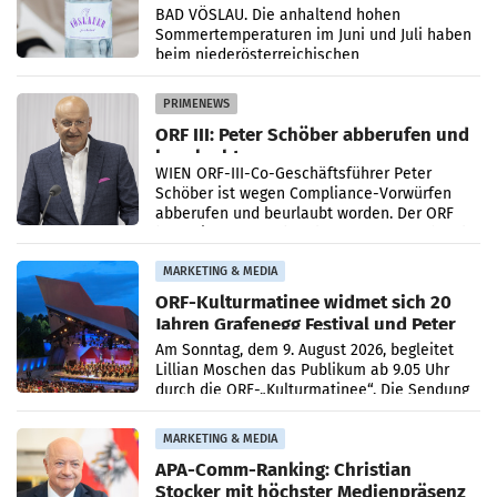
Österreichs
BAD VÖSLAU. Die anhaltend hohen
Sommertemperaturen im Juni und Juli haben
beim niederösterreichischen
Getränkehersteller Vöslauer zu deutlichen
Absatzzuwächsen geführt. Während
PRIMENEWS
ORF III: Peter Schöber abberufen und
beurlaubt
WIEN ORF-III-Co-Geschäftsführer Peter
Schöber ist wegen Compliance-Vorwürfen
abberufen und beurlaubt worden. Der ORF
bestätigte gegenüber der APA entsprechende
Medienberichte.
MARKETING & MEDIA
ORF-Kulturmatinee widmet sich 20
Jahren Grafenegg Festival und Peter
Simonischek
Am Sonntag, dem 9. August 2026, begleitet
Lillian Moschen das Publikum ab 9.05 Uhr
durch die ORF-„Kulturmatinee“. Die Sendung
startet mit der Dokumentation „20 Jahre
Grafenegg
MARKETING & MEDIA
APA-Comm-Ranking: Christian
Stocker mit höchster Medienpräsenz