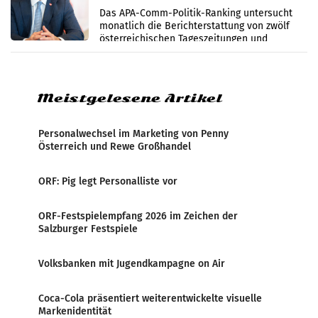
im Juli
Das APA-Comm-Politik-Ranking untersucht
monatlich die Berichterstattung von zwölf
österreichischen Tageszeitungen und
analysiert, welche Politikerinnen und
Politiker Österreichs die
Meistgelesene Artikel
Personalwechsel im Marketing von Penny
Österreich und Rewe Großhandel
ORF: Pig legt Personalliste vor
ORF-Festspielempfang 2026 im Zeichen der
Salzburger Festspiele
Volksbanken mit Jugendkampagne on Air
Coca-Cola präsentiert weiterentwickelte visuelle
Markenidentität