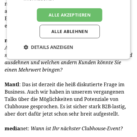
nutzen. Für Unternehmer, Start-ups, Agenturen und
andere bieten sich hier aber auch andere Synergie
ALLE AKZEPTIEREN
Effekte, nicht zuletzt aufgrund des intimen und
exklusiven Feelings dieser App.
ALLE ABLEHNEN
media
net:
Derzeit ist Clubhouse vor allem eine
DETAILS ANZEIGEN
Anwendung für die Medien- und Marketingszene. Lässt
sich Clubhouse auch auf andere Branchen nutzbringend
ausdehnen und welchen andern Kunden könnte Sie
einen Mehrwert bringen?
Mantl
: Das ist derzeit die heiß diskutierte Frage im
Business. Auch wir haben in unserem vergangenen
Talks über die Möglichkeiten und Potenziale von
Clubhouse gesprochen. Es ist sicher stark B2B-lastig,
aber dort dafür jetzt schon sehr breit aufgestellt.
media
net:
Wann ist Ihr nächster Clubhouse-Event?