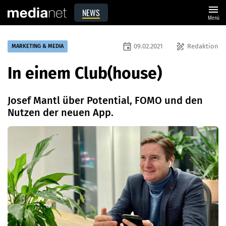
menu
NEWS
Menü
event
draw
09.02.2021
Redaktion
MARKETING & MEDIA
In einem Club(house)
Josef Mantl über Potential, FOMO und den
Nutzen der neuen App.