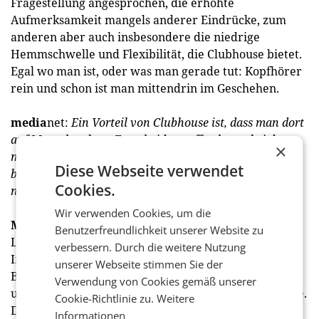
Fragestellung angesprochen, die erhöhte
Aufmerksamkeit mangels anderer Eindrücke, zum
anderen aber auch insbesondere die niedrige
Hemmschwelle und Flexibilität, die Clubhouse bietet.
Egal wo man ist, oder was man gerade tut: Kopfhörer
rein und schon ist man mittendrin im Geschehen.
media
net:
Ein Vorteil von Clubhouse ist, dass man dort
auf Menschen bzw. Entscheider treffen kann, bei denen
×
man sonst vermutlich eher schwer einen Termin
Diese Webseite verwendet
bekommen würde. Wie ließe sich dieser Umstand
Cookies.
nutzen?
Wir verwenden Cookies, um die
Mantl
: Noch nie war es so einfach, mit Opinion
Benutzerfreundlichkeit unserer Website zu
Leadern, Entscheidungsträgern, Stars und
verbessern. Durch die weitere Nutzung
Influencern in ein Live-Gespräch zu kommen.
unserer Webseite stimmen Sie der
Branchenexperten, Persönlichkeiten aus Wirtschaft
Verwendung von Cookies gemäß unserer
und Gesellschaft, ja Celebrities sind zum Greifen nahe.
Cookie-Richtlinie zu.
Weitere
Dies kann jeder einzelne für sich netzwerktechnisch
Informationen