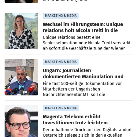
Optimierungsplattform OtterlyAI. Damit baut
die Agentur ihr Leistungsportfolio
MARKETING & MEDIA
Wechsel im Führungsteam: Unique
relations holt Nicola Treitl in die
Geschäftsleitung
Unique relations besetzt eine
Schlüsselposition neu: Nicola Treitl verstärkt
ab sofort die Geschäftsleitung der Wiener
PR-Agentur an der Seite von Josef Kalina und
Anna Kalina-Mahr.
MARKETING & MEDIA
Ungarn: Journalisten
dokumentierten Manipulation und
Zensur
Eine fast 500-seitige Dokumentation von
Mitarbeitern der Ungarischen
Nachrichtenagentur MTI soll die
systematische Nachrichten-Manipulation und
Zensur bei der Agentur während der Zeit
MARKETING & MEDIA
Magenta Telekom erhöht
Investitionen trotz leichtem
Umsatzrückgang
Der anhaltende Druck auf den Digitalstandort
Österreich spiegelt sich in den aktuellen