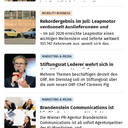
kartellrechtlich freigegeben: Die
Bundeswettbewerbsbehörde und der
Bundeskartellanwalt
MOBILITY BUSINESS
Rekordergebnis im Juli: Leapmotor
verdoppelt Auslieferungen und
überschreitet die 100.000er-Marke
– Im Juli 2026 erreichte Leapmotor einen
wichtigen Meilenstein und lieferte weltweit
101.267 Fahrzeuge aus, womit sich das
Ergebnis gegenüber Juli 2025 mehr als
verdoppelte (+102
MARKETING & MEDIA
Stiftungsrat Lederer wehrt sich in
den SN gegen Vorwürfe
Mehrere Themen beschäftigen derzeit den
ORF. Am Dienstag soll im Stiftungsrat über
die vom neuen ORF-Chef Clemens Pig
vorgeschlagenen Besetzungen für die
Direktionen abgestimmt werden.
MARKETING & MEDIA
Brandenstein Communications ist
künftig Partner von OtterlyAI
Die Wiener PR-Agentur Brandenstein
Communications ist ab sofort Agenturpartner
der KI-Monitoring- und