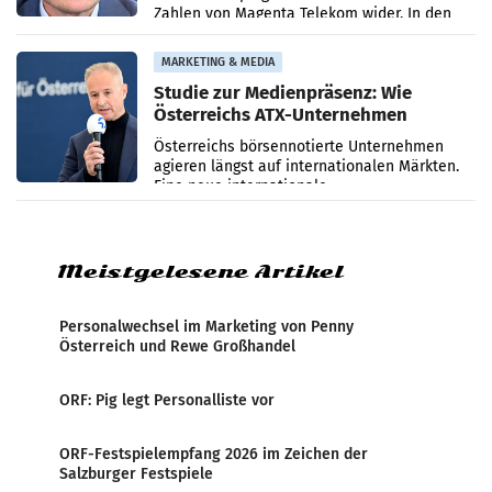
Zahlen von Magenta Telekom wider. In den
ersten sechs Monaten des laufenden Jahres
verzeichnete
MARKETING & MEDIA
Studie zur Medienpräsenz: Wie
Österreichs ATX-Unternehmen
international wahrgenommen
Österreichs börsennotierte Unternehmen
werden
agieren längst auf internationalen Märkten.
Eine neue internationale
Medienresonanzanalyse untersucht die
weltweite Berichterstattung über
Meistgelesene Artikel
Personalwechsel im Marketing von Penny
Österreich und Rewe Großhandel
ORF: Pig legt Personalliste vor
ORF-Festspielempfang 2026 im Zeichen der
Salzburger Festspiele