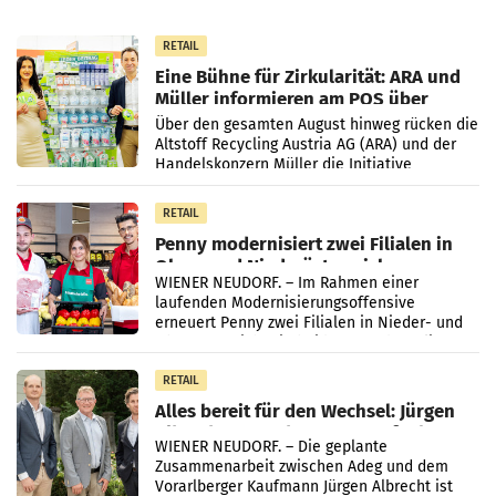
RETAIL
Eine Bühne für Zirkularität: ARA und
Müller informieren am POS über
Kreislauffähigkeit
Über den gesamten August hinweg rücken die
Altstoff Recycling Austria AG (ARA) und der
Handelskonzern Müller die Initiative
„Kreislauf-Helden“ in allen österreichischen
Müller-Filialen
RETAIL
Penny modernisiert zwei Filialen in
Ober- und Niederösterreich
WIENER NEUDORF. – Im Rahmen einer
laufenden Modernisierungsoffensive
erneuert Penny zwei Filialen in Nieder- und
Oberösterreich. Die beiden Standorte liegen
in Haag sowie im rund
RETAIL
Alles bereit für den Wechsel: Jürgen
Albrecht setzt ab 1.1.2027 auf Adeg
WIENER NEUDORF. – Die geplante
Zusammenarbeit zwischen Adeg und dem
Vorarlberger Kaufmann Jürgen Albrecht ist