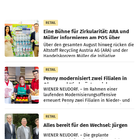
RETAIL
Eine Bühne für Zirkularität: ARA und
Müller informieren am POS über
Kreislauffähigkeit
Über den gesamten August hinweg rücken die
Altstoff Recycling Austria AG (ARA) und der
Handelskonzern Müller die Initiative
„Kreislauf-Helden“ in allen österreichischen
Müller-Filialen
RETAIL
Penny modernisiert zwei Filialen in
Ober- und Niederösterreich
WIENER NEUDORF. – Im Rahmen einer
laufenden Modernisierungsoffensive
erneuert Penny zwei Filialen in Nieder- und
Oberösterreich. Die beiden Standorte liegen
in Haag sowie im rund
RETAIL
Alles bereit für den Wechsel: Jürgen
Albrecht setzt ab 1.1.2027 auf Adeg
WIENER NEUDORF. – Die geplante