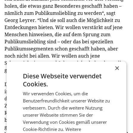
holen, die etwas ganz Besonderes geschafft haben –
nämlich zum Publikumsliebling zu werden“, sagt
Georg Leyrer. “Und sie soll auch die Möglichkeit zu
Entdeckungen bieten. Wir wollen verstärkt auf jene
Menschen hinweisen, die auf dem Sprung zum
Publikumsliebling sind – oder das bei speziellen
Publikumssegmenten schon geschafft haben, aber
noch nicht bei allen. Wir wollen auch jene
Schauspielerinnen und Schauspieler beleuchten, die
×
gerade große Karriereschritte getan haben.”
Diese Webseite verwendet
Cookies.
Daher wurde die ehemalige “Nachwuchs”-Kategorie
in “Entdeckungen” umbenannt. Künftig können in
Wir verwenden Cookies, um die
dieser Kategorie alle jene, egal welchen Alters zum
Benutzerfreundlichkeit unserer Website zu
Zug kommen, die im vergangenen Jahr erste, große
verbessern. Durch die weitere Nutzung
Rollen, herausragende Darbietungen oder auch eine
unserer Webseite stimmen Sie der
besonders steil nach oben gerichtete Karrierekurve
Verwendung von Cookies gemäß unserer
gezeigt haben. Schauspieler Markus Freistätter
Cookie-Richtlinie zu.
Weitere