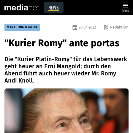
menu
NEWS
Menü
event
draw
20.04.2022
Redaktion
MARKETING & MEDIA
"Kurier Romy" ante portas
Die "Kurier Platin-Romy" für das Lebenswerk
geht heuer an Erni Mangold; durch den
Abend führt auch heuer wieder Mr. Romy
Andi Knoll.