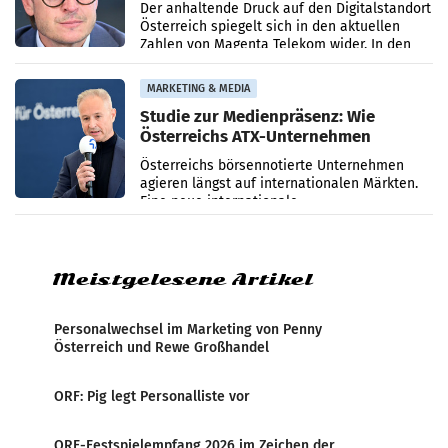
Umsatzrückgang
Der anhaltende Druck auf den Digitalstandort
Österreich spiegelt sich in den aktuellen
Zahlen von Magenta Telekom wider. In den
ersten sechs Monaten des laufenden Jahres
verzeichnete
MARKETING & MEDIA
Studie zur Medienpräsenz: Wie
Österreichs ATX-Unternehmen
international wahrgenommen
Österreichs börsennotierte Unternehmen
werden
agieren längst auf internationalen Märkten.
Eine neue internationale
Medienresonanzanalyse untersucht die
weltweite Berichterstattung über
Meistgelesene Artikel
Personalwechsel im Marketing von Penny
Österreich und Rewe Großhandel
ORF: Pig legt Personalliste vor
ORF-Festspielempfang 2026 im Zeichen der