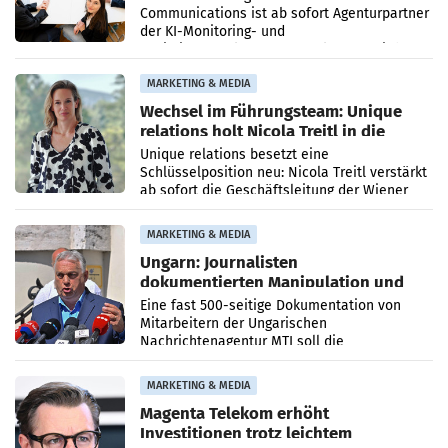
Communications ist ab sofort Agenturpartner
der KI-Monitoring- und
Optimierungsplattform OtterlyAI. Damit baut
die Agentur ihr Leistungsportfolio
MARKETING & MEDIA
Wechsel im Führungsteam: Unique
relations holt Nicola Treitl in die
Geschäftsleitung
Unique relations besetzt eine
Schlüsselposition neu: Nicola Treitl verstärkt
ab sofort die Geschäftsleitung der Wiener
PR-Agentur an der Seite von Josef Kalina und
Anna Kalina-Mahr.
MARKETING & MEDIA
Ungarn: Journalisten
dokumentierten Manipulation und
Zensur
Eine fast 500-seitige Dokumentation von
Mitarbeitern der Ungarischen
Nachrichtenagentur MTI soll die
systematische Nachrichten-Manipulation und
Zensur bei der Agentur während der Zeit
MARKETING & MEDIA
Magenta Telekom erhöht
Investitionen trotz leichtem