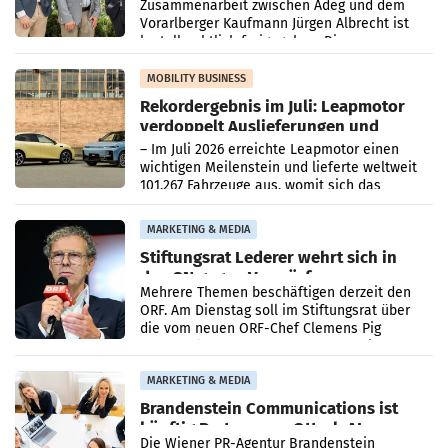
Zusammenarbeit zwischen Adeg und dem
Vorarlberger Kaufmann Jürgen Albrecht ist
kartellrechtlich freigegeben: Die
Bundeswettbewerbsbehörde und der
Bundeskartellanwalt
MOBILITY BUSINESS
Rekordergebnis im Juli: Leapmotor
verdoppelt Auslieferungen und
überschreitet die 100.000er-Marke
– Im Juli 2026 erreichte Leapmotor einen
wichtigen Meilenstein und lieferte weltweit
101.267 Fahrzeuge aus, womit sich das
Ergebnis gegenüber Juli 2025 mehr als
verdoppelte (+102
MARKETING & MEDIA
Stiftungsrat Lederer wehrt sich in
den SN gegen Vorwürfe
Mehrere Themen beschäftigen derzeit den
ORF. Am Dienstag soll im Stiftungsrat über
die vom neuen ORF-Chef Clemens Pig
vorgeschlagenen Besetzungen für die
Direktionen abgestimmt werden.
MARKETING & MEDIA
Brandenstein Communications ist
künftig Partner von OtterlyAI
Die Wiener PR-Agentur Brandenstein