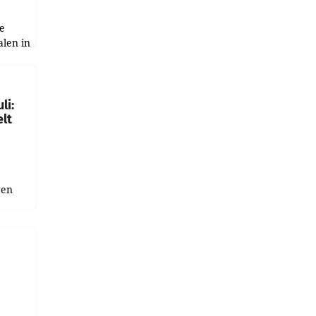
e
alen in
ich.
gen in
li:
lt
gen
uge
bnis
r als