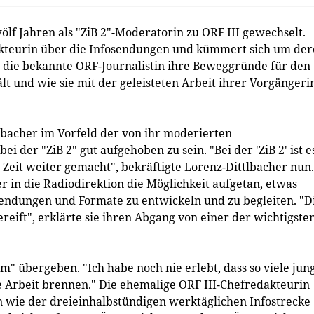
ölf Jahren als "ZiB 2"-Moderatorin zu ORF III gewechselt.
dakteurin über die Infosendungen und kümmert sich um de
 die bekannte ORF-Journalistin ihre Beweggründe für den
t und wie sie mit der geleisteten Arbeit ihrer Vorgängeri
lbacher im Vorfeld der von ihr moderierten
 der "ZiB 2" gut aufgehoben zu sein. "Bei der 'ZiB 2' ist e
e Zeit weiter gemacht", bekräftigte Lorenz-Dittlbacher nun.
 in die Radiodirektion die Möglichkeit aufgetan, etwas
endungen und Formate zu entwickeln und zu begleiten. "D
reift", erklärte sie ihren Abgang von einer der wichtigste
m" übergeben. "Ich habe noch nie erlebt, dass so viele jun
e Arbeit brennen." Die ehemalige ORF III-Chefredakteurin
n wie der dreieinhalbstündigen werktäglichen Infostrecke