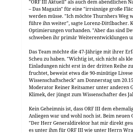
"ORF III Aktuell" als auch dem abendlichen 
– Das Magazin" für eine "irrsinnige große Fläc
werden müsse. "Ich möchte Thurnhers Weg wei
führe ihn weiter", sagte Lorenz-Dittlbacher. 
Optimierungen vorhanden. "Aber das sind Det
schweben ihr primär Weiterentwicklungen un
Das Team möchte die 47-Jährige mit ihrer Er
Scheu zu haben. "Wichtig ist, sich nicht als 
Einladungen nicht erst in der dritten Reihe z
fruchtet, beweist etwa die 90-minütige Livese
Wissenschaftscheck" am Donnerstag um 20.15 
Moderator Reiner Reitsamer unter anderen G
Klimek, der jüngst zum Wissenschafter des J
Kein Geheimnis ist, dass ORF III dem ehemal
Anliegen war und wohl noch ist. Beim neuen 
"Der Herr Generaldirektor hat mir direkt gesag
es unter ihm für ORF III wie unter Herrn Wra