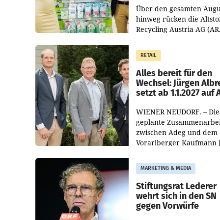
Über den gesamten Augu
hinweg rücken die Altsto
Recycling Austria AG (AR
und der Handelskonzern
Müller die Initiative „Krei
RETAIL
Helden“ in allen
österreichischen Müller-F
Alles bereit für den
Wechsel: Jürgen Albr
setzt ab 1.1.2027 auf
WIENER NEUDORF. – Die
geplante Zusammenarbei
zwischen Adeg und dem
Vorarlberger Kaufmann 
Albrecht ist kartellrechtl
freigegeben: Die
MARKETING & MEDIA
Bundeswettbewerbsbeh
und der Bundeskartellan
Stiftungsrat Lederer
wehrt sich in den SN
gegen Vorwürfe