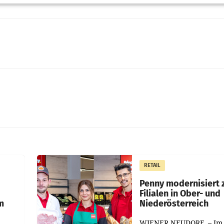
RETAIL
Penny modernisiert 
Filialen in Ober- und
m
Niederösterreich
WIENER NEUDORF. – Im