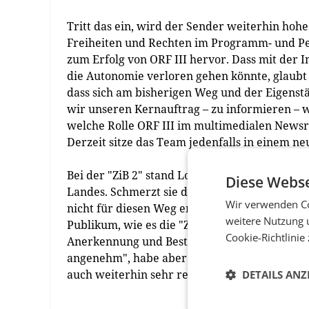
Tritt das ein, wird der Sender weiterhin hohe
Freiheiten und Rechten im Programm- und Per
zum Erfolg von ORF III hervor. Dass mit de
die Autonomie verloren gehen könnte, glaubt 
dass sich am bisherigen Weg und der Eigenst
wir unseren Kernauftrag – zu informieren – we
welche Rolle ORF III im multimedialen News
Derzeit sitze das Team jedenfalls in einem ne
Bei der "ZiB 2" stand Lorenz-Dittlbacher im 
Diese Webse
Landes. Schmerzt sie die wohl nun geringer
Wir verwenden Co
nicht für diesen Weg entschieden", so Lorenz-D
weitere Nutzung 
Publikum, wie es die "ZiB 2" habe, arbeiten z
Cookie-Richtlinie
Anerkennung und Bestätigung, aber auch viel K
angenehm", habe aber nichts mit ihrer Entsch
auch weiterhin sehr regelmäßig am Bildschirm 
DETAILS ANZ