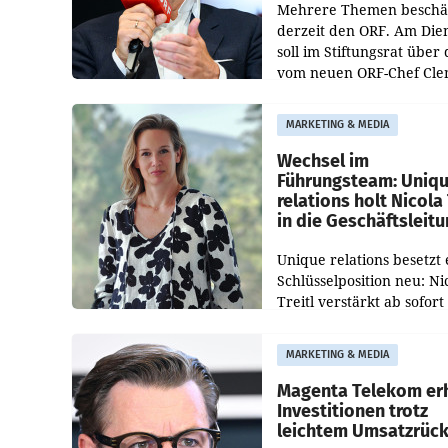
Mehrere Themen beschä
derzeit den ORF. Am Die
soll im Stiftungsrat über 
vom neuen ORF-Chef Cl
Pig vorgeschlagenen
Besetzungen für die
MARKETING & MEDIA
Direktionen abgestimmt
werden.
Wechsel im
Führungsteam: Uniq
relations holt Nicola 
in die Geschäftsleit
Unique relations besetzt 
Schlüsselposition neu: Ni
Treitl verstärkt ab sofort
Geschäftsleitung der Wi
PR-Agentur an der Seite 
MARKETING & MEDIA
Josef Kalina und Anna Ka
Mahr.
Magenta Telekom er
Investitionen trotz
leichtem Umsatzrüc