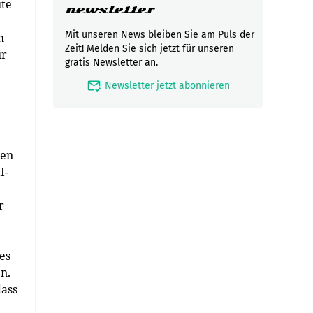
ute
newsletter
Mit unseren News bleiben Sie am Puls der
h
Zeit! Melden Sie sich jetzt für unseren
ür
gratis Newsletter an.
mark_email_read
Newsletter jetzt abonnieren
ben
I-
r
es
n.
dass