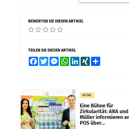
BEWERTEN SIE DIESEN ARTIKEL
TEILEN SIE DIESEN ARTIKEL
Facebook
Twitter
Messenger
WhatsApp
LinkedIn
XING
Teilen
RETAIL
Eine Bühne für
Zirkularität: ARA und
Müller informieren a
POS über
Kreislauffähigkeit