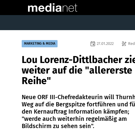
event
draw
27.01.2022
Red
MARKETING & MEDIA
Lou Lorenz-Dittlbacher zi
weiter auf die "allererste
Reihe"
Neue ORF III-Chefredakteurin will Thurn
Weg auf die Bergspitze fortführen und fü
den Kernauftrag Information kämpfen;
"werde auch weiterhin regelmäßig am
Bildschirm zu sehen sein".