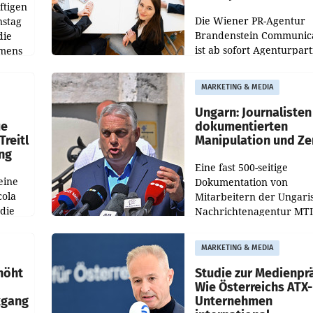
ftigen
Die Wiener PR-Agentur
nstag
Brandenstein Communica
die
ist ab sofort Agenturpar
emens
der KI-Monitoring- und
Optimierungsplattform
MARKETING & MEDIA
OtterlyAI. Damit baut di
Agentur ihr Leistungspor
Ungarn: Journalisten
ue
dokumentierten
Treitl
Manipulation und Ze
ung
Eine fast 500-seitige
eine
Dokumentation von
cola
Mitarbeitern der Ungari
 die
Nachrichtenagentur MTI 
ener
die systematische Nachri
von
Manipulation und Zensur
MARKETING & MEDIA
lina-
der Agentur während de
höht
Studie zur Medienpr
Wie Österreichs ATX-
kgang
Unternehmen