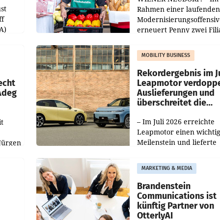
st
Rahmen einer laufenden
ff
Modernisierungsoffensiv
A)
erneuert Penny zwei Fili
Nieder- und Oberösterre
slauf-
Die beiden Standorte lie
MOBILITY BUSINESS
Haag sowie im rund
ilialen
Rekordergebnis im Ju
echt
Leapmotor verdoppe
 Adeg
Auslieferungen und
überschreitet die
100.000er-Marke
– Im Juli 2026 erreichte
t
Leapmotor einen wichti
Meilenstein und lieferte
Jürgen
weltweit 101.267 Fahrze
ich
aus, womit sich das Erge
MARKETING & MEDIA
gegenüber Juli 2025 meh
örde
verdoppelte (+102
walt
Brandenstein
Communications ist
künftig Partner von
OtterlyAI