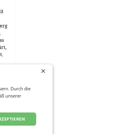
it
berg
,
ss
rt,
t.
×
ich
sern. Durch die
äß unserer
ich
APA)
KZEPTIEREN