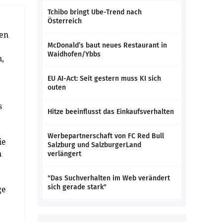
Tchibo bringt Ube-Trend nach
Österreich
ren
McDonald’s baut neues Restaurant in
Waidhofen/Ybbs
n,
EU AI-Act: Seit gestern muss KI sich
outen
s
Hitze beeinflusst das Einkaufsverhalten
Werbepartnerschaft von FC Red Bull
ie
Salzburg und SalzburgerLand
n
verlängert
"Das Suchverhalten im Web verändert
sich gerade stark"
ge