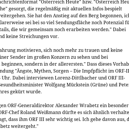
Nachrichtenformat "Österreich Heute" bzw. "Österreich He
he" gesorgt, die regelmäßig mit aktuellen Infos bespielt
tergehen. Sie hat den Anstieg auf den Berg begonnen, ic
Klarerweise sei bei so viel Sendungsfläche noch Potenzial f
ails, die wir gemeinsam noch erarbeiten werden." Dabei
d keine Streichungen vor.
fahrung motivieren, sich noch mehr zu trauen und keine
kleiner Sender im großen Konzern zu sehen und bei
u beginnen, sondern in der allerersten." Dass dieses Vorha
ndung "Ängste, Mythen, Sorgen – Die Impfpflicht im ORF-II
Uhr. Dabei interviewen Lorenz-Dittlbacher und ORF III-
esundheitsminister Wolfgang Mückstein (Grüne) und Pete
ahres gekürt wurde.
igen ORF-Generaldirektor Alexander Wrabetz ein besonder
ORF-Chef Roland Weißmann dürfte es sich ähnlich verhalte
t, dass ihm ORF III sehr wichtig sei. Ich gehe davon aus, 
betz weitergeht."