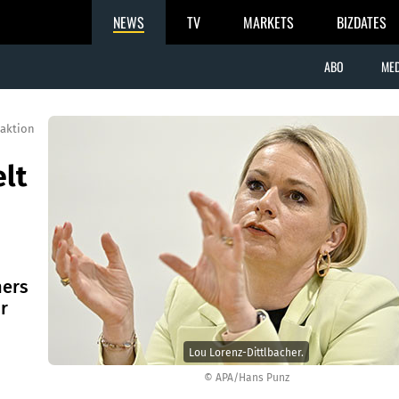
NEWS
TV
MARKETS
BIZDATES
ABO
MED
aktion
elt
hers
r
Lou Lorenz-Dittlbacher.
© APA/Hans Punz