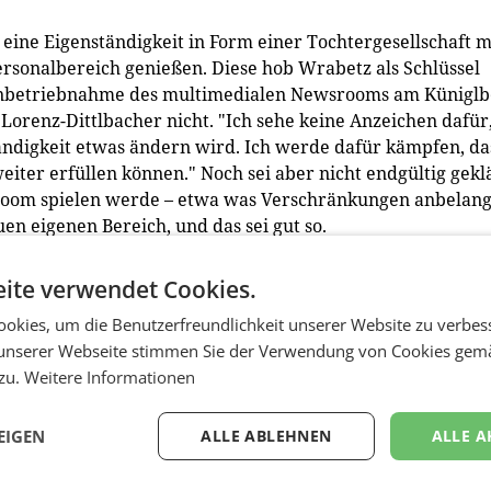
 eine Eigenständigkeit in Form einer Tochtergesellschaft m
sonalbereich genießen. Diese hob Wrabetz als Schlüssel
r Inbetriebnahme des multimedialen Newsrooms am Künigl
Lorenz-Dittlbacher nicht. "Ich sehe keine Anzeichen dafür
ändigkeit etwas ändern wird. Ich werde dafür kämpfen, da
iter erfüllen können." Noch sei aber nicht endgültig geklä
room spielen werde – etwa was Verschränkungen anbelang
uen eigenen Bereich, und das sei gut so.
Rampenlicht einer der relevantesten Infosendungen des
ite verwendet Cookies.
e Aufmerksamkeit? "Würde es mich schmerzen, hätte ich m
okies, um die Benutzerfreundlichkeit unserer Website zu verbes
ittlbacher. Es sei eine große Ehre, für ein so großes
unserer Webseite stimmen Sie der Verwendung von Cookies gem
u dürfen. Die Arbeit, die man dort mache, bringe hohe
 zu.
Weitere Informationen
ritik und zum Teil Hass mit sich. Letzteres sei "nicht
eidung, zu ORF III zu wechseln, zu tun. "Außerdem werde 
zu sehen sein", sagte die langjährige ORF-Journalistin. (
EIGEN
ALLE ABLEHNEN
ALLE A