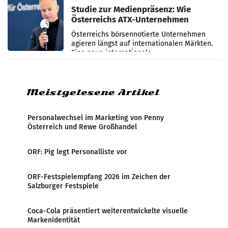
Studie zur Medienpräsenz: Wie
Österreichs ATX-Unternehmen
international wahrgenommen
Österreichs börsennotierte Unternehmen
werden
agieren längst auf internationalen Märkten.
Eine neue internationale
Medienresonanzanalyse untersucht die
weltweite Berichterstattung über
Meistgelesene Artikel
Personalwechsel im Marketing von Penny
Österreich und Rewe Großhandel
ORF: Pig legt Personalliste vor
ORF-Festspielempfang 2026 im Zeichen der
Salzburger Festspiele
Coca-Cola präsentiert weiterentwickelte visuelle
Markenidentität