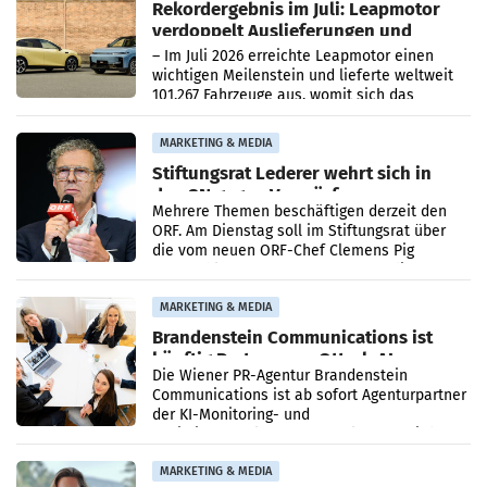
Rekordergebnis im Juli: Leapmotor
verdoppelt Auslieferungen und
überschreitet die 100.000er-Marke
– Im Juli 2026 erreichte Leapmotor einen
wichtigen Meilenstein und lieferte weltweit
101.267 Fahrzeuge aus, womit sich das
Ergebnis gegenüber Juli 2025 mehr als
verdoppelte (+102
MARKETING & MEDIA
Stiftungsrat Lederer wehrt sich in
den SN gegen Vorwürfe
Mehrere Themen beschäftigen derzeit den
ORF. Am Dienstag soll im Stiftungsrat über
die vom neuen ORF-Chef Clemens Pig
vorgeschlagenen Besetzungen für die
Direktionen abgestimmt werden.
MARKETING & MEDIA
Brandenstein Communications ist
künftig Partner von OtterlyAI
Die Wiener PR-Agentur Brandenstein
Communications ist ab sofort Agenturpartner
der KI-Monitoring- und
Optimierungsplattform OtterlyAI. Damit baut
die Agentur ihr Leistungsportfolio
MARKETING & MEDIA