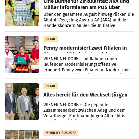
Eine Bühne für Zirkularität: ARA und
Müller informieren am POS über
Kreislauffähigkeit
Über den gesamten August hinweg rücken die
Altstoff Recycling Austria AG (ARA) und der
Handelskonzern Müller die Initiative
„Kreislauf-Helden“ in allen österreichischen
Müller-Filialen
RETAIL
Penny modernisiert zwei Filialen in
Ober- und Niederösterreich
WIENER NEUDORF. – Im Rahmen einer
laufenden Modernisierungsoffensive
erneuert Penny zwei Filialen in Nieder- und
Oberösterreich. Die beiden Standorte liegen
in Haag sowie im rund
RETAIL
Alles bereit für den Wechsel: Jürgen
Albrecht setzt ab 1.1.2027 auf Adeg
WIENER NEUDORF. – Die geplante
Zusammenarbeit zwischen Adeg und dem
Vorarlberger Kaufmann Jürgen Albrecht ist
kartellrechtlich freigegeben: Die
Bundeswettbewerbsbehörde und der
Bundeskartellanwalt
MOBILITY BUSINESS