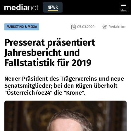
menu
NEWS
Menü
event
draw
05.03.2020
Redaktion
MARKETING & MEDIA
Presserat präsentiert
Jahresbericht und
Fallstatistik für 2019
Neuer Präsident des Trägervereins und neue
Senatsmitglieder; bei den Rügen überholt
"Österreich/oe24" die "Krone".