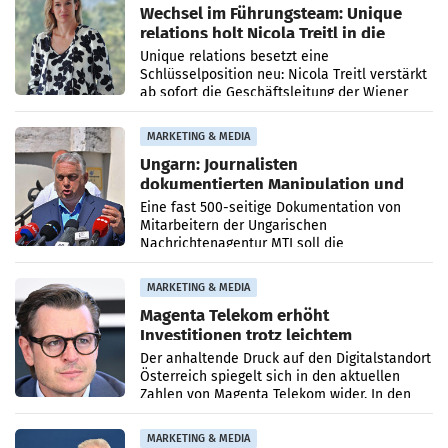
Wechsel im Führungsteam: Unique
relations holt Nicola Treitl in die
Geschäftsleitung
Unique relations besetzt eine
Schlüsselposition neu: Nicola Treitl verstärkt
ab sofort die Geschäftsleitung der Wiener
PR-Agentur an der Seite von Josef Kalina und
Anna Kalina-Mahr.
MARKETING & MEDIA
Ungarn: Journalisten
dokumentierten Manipulation und
Zensur
Eine fast 500-seitige Dokumentation von
Mitarbeitern der Ungarischen
Nachrichtenagentur MTI soll die
systematische Nachrichten-Manipulation und
Zensur bei der Agentur während der Zeit
MARKETING & MEDIA
Magenta Telekom erhöht
Investitionen trotz leichtem
Umsatzrückgang
Der anhaltende Druck auf den Digitalstandort
Österreich spiegelt sich in den aktuellen
Zahlen von Magenta Telekom wider. In den
ersten sechs Monaten des laufenden Jahres
verzeichnete
MARKETING & MEDIA