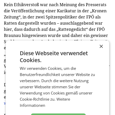
Kein Ethikverstoß war nach Meinung des Presserats
die Veröffentlichung einer Karikatur in der „Kronen
Zeitung“, in der zwei Spitzenpolitiker der FPÖ als
Ratten dargestellt wurden – ausschlaggebend war
hier, dass dadurch auf das „Rattengedicht“ der FPÖ
Braunau hingewiesen wurde und daher ein gewisser
Sachbezug vorlag. Auch der in der „Kleinen Zeitung“
×
erhobene Antisemitismusvorwurf gegenüber der
Diese Webseite verwendet
„BDS-Bewegung“ wurde vom Presserat nicht
Cookies.
geahndet. Zuletzt wurde auch ein Bild, das
Vizekanzler Werner Kogler zeigt, wie er einen Burger
Wir verwenden Cookies, um die
isst, als medienethisch unbedenklich eingestuft.
Benutzerfreundlichkeit unserer Website zu
verbessern. Durch die weitere Nutzung
Den Tätigkeitsbericht 2019, in dem einige der oben
unserer Webseite stimmen Sie der
genannten Fälle genauer beschrieben werden, sowie
Verwendung von Cookies gemäß unserer
eine detaillierte Fallstatistik finden Sie unter
Cookie-Richtlinie zu.
Weitere
www.presserat.at
.
Informationen