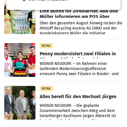
RETAIL
Eine Bühne für Zirkularität: ARA und
Müller informieren am POS über
Kreislauffähigkeit
Über den gesamten August hinweg rücken die
Altstoff Recycling Austria AG (ARA) und der
Handelskonzern Müller die Initiative
„Kreislauf-Helden“ in allen österreichischen
Müller-Filialen
RETAIL
Penny modernisiert zwei Filialen in
Ober- und Niederösterreich
WIENER NEUDORF. – Im Rahmen einer
laufenden Modernisierungsoffensive
erneuert Penny zwei Filialen in Nieder- und
Oberösterreich. Die beiden Standorte liegen
in Haag sowie im rund
RETAIL
Alles bereit für den Wechsel: Jürgen
Albrecht setzt ab 1.1.2027 auf Adeg
WIENER NEUDORF. – Die geplante
Zusammenarbeit zwischen Adeg und dem
Vorarlberger Kaufmann Jürgen Albrecht ist
kartellrechtlich freigegeben: Die
Bundeswettbewerbsbehörde und der