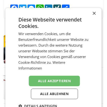
Facebook
Twitter
Messenger
WhatsApp
LinkedIn
XING
Teilen
×
Diese Webseite verwendet
Cookies.
Wir verwenden Cookies, um die
PRIMENEWS
Benutzerfreundlichkeit unserer Website zu
Österreichische Post: Umsatzplus im
verbessern. Durch die weitere Nutzung
ersten Halbjahr trotz schwachem
unserer Webseite stimmen Sie der
Briefgeschäft
WIEN Die Österreichische Post AG hat im
Verwendung von Cookies gemäß unserer
ersten Halbjahr 2026 einen Konzernumsatz
Cookie-Richtlinie zu.
Weitere
von 1.544,0 Mio. EUR erwirtschaftet, was
einem Plus von 3,8 Prozent gegenüber dem
Informationen
Vergleichszeitraum
MARKETING & MEDIA
ProSiebenSat.1 spart und macht
ALLE AKZEPTIEREN
überraschend viel Gewinn
UNTERFÖHRING/MAILAND/AMSTERDAM. Der
Fernsehkonzern ProSiebenSat.1 hat im
ALLE ABLEHNEN
Frühjahr dank Kostensenkungen operativ
wieder Gewinn gemacht und die
Markterwartung deutlich übertroffen.
DETAILS ANZEIGEN