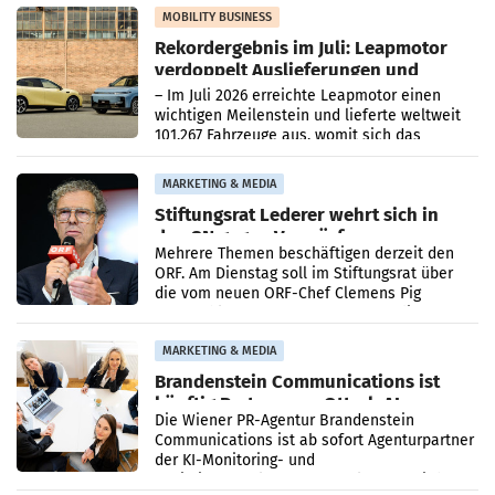
Bundeskartellanwalt
MOBILITY BUSINESS
Rekordergebnis im Juli: Leapmotor
verdoppelt Auslieferungen und
überschreitet die 100.000er-Marke
– Im Juli 2026 erreichte Leapmotor einen
wichtigen Meilenstein und lieferte weltweit
101.267 Fahrzeuge aus, womit sich das
Ergebnis gegenüber Juli 2025 mehr als
verdoppelte (+102
MARKETING & MEDIA
Stiftungsrat Lederer wehrt sich in
den SN gegen Vorwürfe
Mehrere Themen beschäftigen derzeit den
ORF. Am Dienstag soll im Stiftungsrat über
die vom neuen ORF-Chef Clemens Pig
vorgeschlagenen Besetzungen für die
Direktionen abgestimmt werden.
MARKETING & MEDIA
Brandenstein Communications ist
künftig Partner von OtterlyAI
Die Wiener PR-Agentur Brandenstein
Communications ist ab sofort Agenturpartner
der KI-Monitoring- und
Optimierungsplattform OtterlyAI. Damit baut