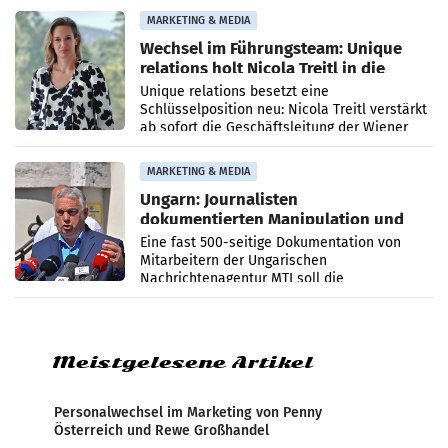
die Agentur ihr Leistungsportfolio
MARKETING & MEDIA
Wechsel im Führungsteam: Unique
relations holt Nicola Treitl in die
Geschäftsleitung
Unique relations besetzt eine
Schlüsselposition neu: Nicola Treitl verstärkt
ab sofort die Geschäftsleitung der Wiener
PR-Agentur an der Seite von Josef Kalina und
Anna Kalina-Mahr.
MARKETING & MEDIA
Ungarn: Journalisten
dokumentierten Manipulation und
Zensur
Eine fast 500-seitige Dokumentation von
Mitarbeitern der Ungarischen
Nachrichtenagentur MTI soll die
systematische Nachrichten-Manipulation und
Zensur bei der Agentur während der Zeit
Meistgelesene Artikel
Personalwechsel im Marketing von Penny
Österreich und Rewe Großhandel