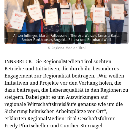
Anton Juffinger, Martin Falbesoner, Theresa Wurzer, Tamara Bartl,
Amber Fankhauser, Angelika Zittera und Bernhard Wolf.
© RegionalMedien Tirol
INNSBRUCK. Die RegionalMedien Tirol suchten
Betriebe und Initiativen, die durch ihr besonderes
Engagement zur Regionalität beitragen. „Wir wollen
Initiativen und Projekte vor den Vorhang holen, die
dazu beitragen, die Lebensqualität in den Regionen zu
steigern. Dabei geht es um Auswirkungen auf
regionale Wirtschaftskreisläufe genauso wie um die
Sicherung heimischer Arbeitsplätze vor Ort”,
erklärten RegionalMedien Tirol-Geschäftsführer
Fredy Pfurtscheller und Gunther Sternagel.