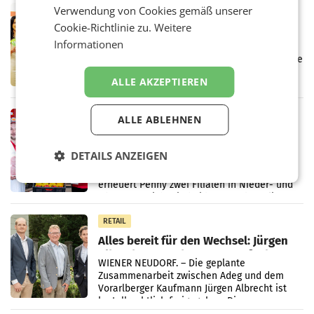
Verwendung von Cookies gemäß unserer
RETAIL
Cookie-Richtlinie zu.
Weitere
Eine Bühne für Zirkularität: ARA und
Müller informieren am POS über
Informationen
Kreislauffähigkeit
Über den gesamten August hinweg rücken die
Altstoff Recycling Austria AG (ARA) und der
ALLE AKZEPTIEREN
Handelskonzern Müller die Initiative
„Kreislauf-Helden“ in allen österreichischen
Müller-Filialen
RETAIL
ALLE ABLEHNEN
Penny modernisiert zwei Filialen in
Ober- und Niederösterreich
DETAILS ANZEIGEN
WIENER NEUDORF. – Im Rahmen einer
laufenden Modernisierungsoffensive
erneuert Penny zwei Filialen in Nieder- und
Oberösterreich. Die beiden Standorte liegen
in Haag sowie im rund
RETAIL
Alles bereit für den Wechsel: Jürgen
Albrecht setzt ab 1.1.2027 auf Adeg
WIENER NEUDORF. – Die geplante
Zusammenarbeit zwischen Adeg und dem
Vorarlberger Kaufmann Jürgen Albrecht ist
kartellrechtlich freigegeben: Die
Bundeswettbewerbsbehörde und der