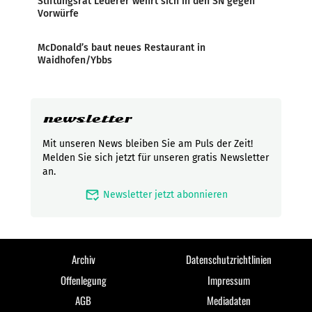
Stiftungsrat Lederer wehrt sich in den SN gegen
Vorwürfe
McDonald’s baut neues Restaurant in
Waidhofen/Ybbs
newsletter
Mit unseren News bleiben Sie am Puls der Zeit!
Melden Sie sich jetzt für unseren gratis Newsletter
an.
mark_email_read
Newsletter jetzt abonnieren
Archiv
Datenschutzrichtlinien
Offenlegung
Impressum
AGB
Mediadaten