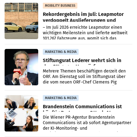
Bundeskartellanwalt
MOBILITY BUSINESS
Rekordergebnis im Juli: Leapmotor
verdoppelt Auslieferungen und
überschreitet die 100.000er-Marke
– Im Juli 2026 erreichte Leapmotor einen
wichtigen Meilenstein und lieferte weltweit
101.267 Fahrzeuge aus, womit sich das
Ergebnis gegenüber Juli 2025 mehr als
verdoppelte (+102
MARKETING & MEDIA
Stiftungsrat Lederer wehrt sich in
den SN gegen Vorwürfe
Mehrere Themen beschäftigen derzeit den
ORF. Am Dienstag soll im Stiftungsrat über
die vom neuen ORF-Chef Clemens Pig
vorgeschlagenen Besetzungen für die
Direktionen abgestimmt werden.
MARKETING & MEDIA
Brandenstein Communications ist
künftig Partner von OtterlyAI
Die Wiener PR-Agentur Brandenstein
Communications ist ab sofort Agenturpartner
der KI-Monitoring- und
Optimierungsplattform OtterlyAI. Damit baut