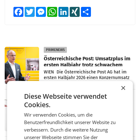
Facebook
Twitter
Messenger
WhatsApp
LinkedIn
XING
Teilen
PRIMENEWS
Österreichische Post: Umsatzplus im
ersten Halbjahr trotz schwachem
Briefgeschäft
WIEN Die Österreichische Post AG hat im
ersten Halbjahr 2026 einen Konzernumsatz
von 1.544,0 Mio. EUR erwirtschaftet, was
×
einem Plus von 3,8 Prozent gegenüber dem
Diese Webseite verwendet
Vergleichszeitraum
MARKETING & MEDIA
Cookies.
ProSiebenSat.1 spart und macht
überraschend viel Gewinn
Wir verwenden Cookies, um die
UNTERFÖHRING/MAILAND/AMSTERDAM. Der
Benutzerfreundlichkeit unserer Website zu
Fernsehkonzern ProSiebenSat.1 hat im
Frühjahr dank Kostensenkungen operativ
verbessern. Durch die weitere Nutzung
wieder Gewinn gemacht und die
unserer Webseite stimmen Sie der
Markterwartung deutlich übertroffen.