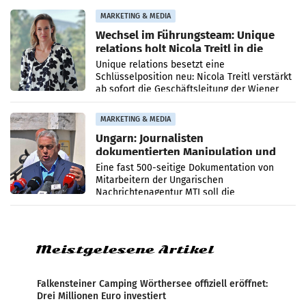
die Agentur ihr Leistungsportfolio
MARKETING & MEDIA
Wechsel im Führungsteam: Unique
relations holt Nicola Treitl in die
Geschäftsleitung
Unique relations besetzt eine
Schlüsselposition neu: Nicola Treitl verstärkt
ab sofort die Geschäftsleitung der Wiener
PR-Agentur an der Seite von Josef Kalina und
Anna Kalina-Mahr.
MARKETING & MEDIA
Ungarn: Journalisten
dokumentierten Manipulation und
Zensur
Eine fast 500-seitige Dokumentation von
Mitarbeitern der Ungarischen
Nachrichtenagentur MTI soll die
systematische Nachrichten-Manipulation und
Zensur bei der Agentur während der Zeit
Meistgelesene Artikel
Falkensteiner Camping Wörthersee offiziell eröffnet:
Drei Millionen Euro investiert