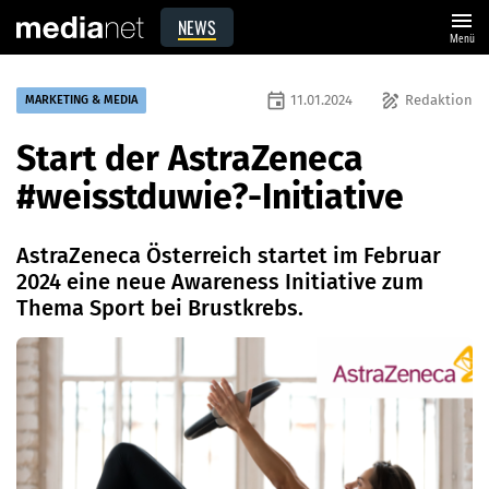
menu
NEWS
Menü
event
draw
11.01.2024
Redaktion
MARKETING & MEDIA
Start der AstraZeneca
#weisstduwie?-Initiative
AstraZeneca Österreich startet im Februar
2024 eine neue Awareness Initiative zum
Thema Sport bei Brustkrebs.