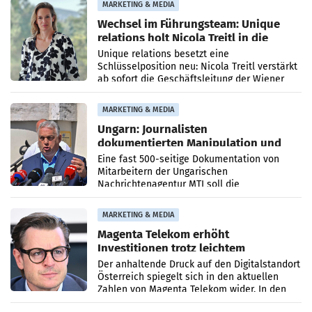
MARKETING & MEDIA
Wechsel im Führungsteam: Unique
relations holt Nicola Treitl in die
Geschäftsleitung
Unique relations besetzt eine
Schlüsselposition neu: Nicola Treitl verstärkt
ab sofort die Geschäftsleitung der Wiener
PR-Agentur an der Seite von Josef Kalina und
Anna Kalina-Mahr.
MARKETING & MEDIA
Ungarn: Journalisten
dokumentierten Manipulation und
Zensur
Eine fast 500-seitige Dokumentation von
Mitarbeitern der Ungarischen
Nachrichtenagentur MTI soll die
systematische Nachrichten-Manipulation und
Zensur bei der Agentur während der Zeit
MARKETING & MEDIA
Magenta Telekom erhöht
Investitionen trotz leichtem
Umsatzrückgang
Der anhaltende Druck auf den Digitalstandort
Österreich spiegelt sich in den aktuellen
Zahlen von Magenta Telekom wider. In den
ersten sechs Monaten des laufenden Jahres