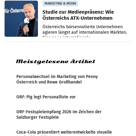
verzeichnete
MARKETING & MEDIA
Studie zur Medienpräsenz: Wie
Österreichs ATX-Unternehmen
international wahrgenommen
Österreichs börsennotierte Unternehmen
werden
agieren längst auf internationalen Märkten.
Eine neue internationale
Medienresonanzanalyse untersucht die
weltweite Berichterstattung über
Meistgelesene Artikel
Personalwechsel im Marketing von Penny
Österreich und Rewe Großhandel
ORF: Pig legt Personalliste vor
ORF-Festspielempfang 2026 im Zeichen der
Salzburger Festspiele
Coca-Cola präsentiert weiterentwickelte visuelle