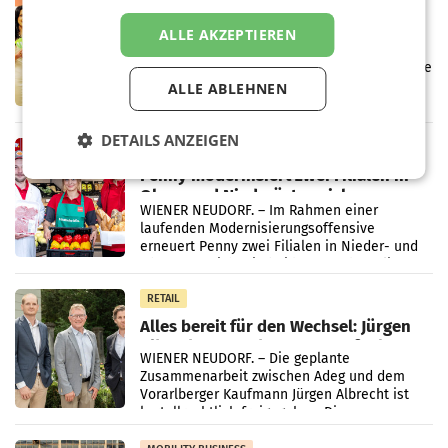
Eine Bühne für Zirkularität: ARA und
ALLE AKZEPTIEREN
Müller informieren am POS über
Kreislauffähigkeit
Über den gesamten August hinweg rücken die
Altstoff Recycling Austria AG (ARA) und der
ALLE ABLEHNEN
Handelskonzern Müller die Initiative
„Kreislauf-Helden“ in allen österreichischen
DETAILS ANZEIGEN
Müller-Filialen
RETAIL
Penny modernisiert zwei Filialen in
Ober- und Niederösterreich
WIENER NEUDORF. – Im Rahmen einer
laufenden Modernisierungsoffensive
erneuert Penny zwei Filialen in Nieder- und
Oberösterreich. Die beiden Standorte liegen
in Haag sowie im rund
RETAIL
Alles bereit für den Wechsel: Jürgen
Albrecht setzt ab 1.1.2027 auf Adeg
WIENER NEUDORF. – Die geplante
Zusammenarbeit zwischen Adeg und dem
Vorarlberger Kaufmann Jürgen Albrecht ist
kartellrechtlich freigegeben: Die
Bundeswettbewerbsbehörde und der