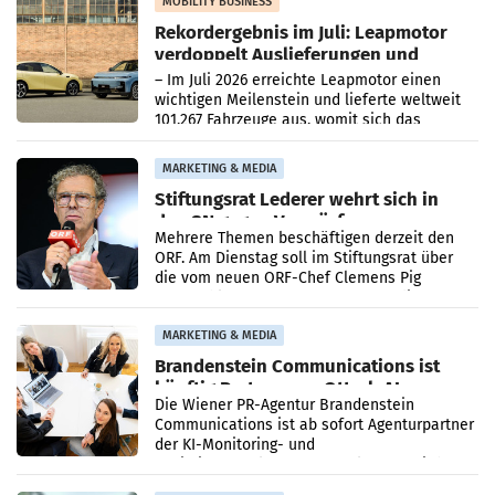
Bundeskartellanwalt
MOBILITY BUSINESS
Rekordergebnis im Juli: Leapmotor
verdoppelt Auslieferungen und
überschreitet die 100.000er-Marke
– Im Juli 2026 erreichte Leapmotor einen
wichtigen Meilenstein und lieferte weltweit
101.267 Fahrzeuge aus, womit sich das
Ergebnis gegenüber Juli 2025 mehr als
verdoppelte (+102
MARKETING & MEDIA
Stiftungsrat Lederer wehrt sich in
den SN gegen Vorwürfe
Mehrere Themen beschäftigen derzeit den
ORF. Am Dienstag soll im Stiftungsrat über
die vom neuen ORF-Chef Clemens Pig
vorgeschlagenen Besetzungen für die
Direktionen abgestimmt werden.
MARKETING & MEDIA
Brandenstein Communications ist
künftig Partner von OtterlyAI
Die Wiener PR-Agentur Brandenstein
Communications ist ab sofort Agenturpartner
der KI-Monitoring- und
Optimierungsplattform OtterlyAI. Damit baut
die Agentur ihr Leistungsportfolio