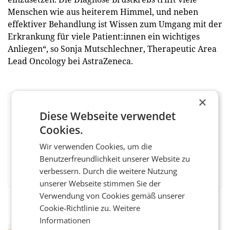
Menschen wie aus heiterem Himmel, und neben
effektiver Behandlung ist Wissen zum Umgang mit der
Erkrankung für viele Patient:innen ein wichtiges
Anliegen“, so Sonja Mutschlechner, Therapeutic Area
Lead Oncology bei AstraZeneca.
×
BEWERTEN SIE DIESEN ARTIKEL
Diese Webseite verwendet
Cookies.
Wir verwenden Cookies, um die
Benutzerfreundlichkeit unserer Website zu
Facebook
Twitter
Messenger
WhatsApp
LinkedIn
XING
Teilen
verbessern. Durch die weitere Nutzung
unserer Webseite stimmen Sie der
Verwendung von Cookies gemäß unserer
Cookie-Richtlinie zu.
Weitere
Informationen
RETAIL