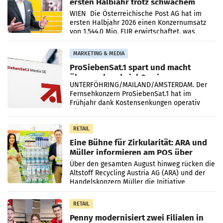
ersten Halbjahr trotz schwachem
Briefgeschäft
WIEN Die Österreichische Post AG hat im
ersten Halbjahr 2026 einen Konzernumsatz
von 1.544,0 Mio. EUR erwirtschaftet, was
einem Plus von 3,8 Prozent gegenüber dem
Vergleichszeitraum
MARKETING & MEDIA
ProSiebenSat.1 spart und macht
überraschend viel Gewinn
UNTERFÖHRING/MAILAND/AMSTERDAM. Der
Fernsehkonzern ProSiebenSat.1 hat im
Frühjahr dank Kostensenkungen operativ
wieder Gewinn gemacht und die
Markterwartung deutlich übertroffen.
RETAIL
Eine Bühne für Zirkularität: ARA und
Müller informieren am POS über
Kreislauffähigkeit
Über den gesamten August hinweg rücken die
Altstoff Recycling Austria AG (ARA) und der
Handelskonzern Müller die Initiative
„Kreislauf-Helden“ in allen österreichischen
Müller-Filialen
RETAIL
Penny modernisiert zwei Filialen in