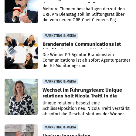
den SN gegen Vorwürfe
Mehrere Themen beschäftigen derzeit den
ORF. Am Dienstag soll im Stiftungsrat über
die vom neuen ORF-Chef Clemens Pig
vorgeschlagenen Besetzungen für die
Direktionen abgestimmt werden.
MARKETING & MEDIA
Brandenstein Communications ist
künftig Partner von OtterlyAI
Die Wiener PR-Agentur Brandenstein
Communications ist ab sofort Agenturpartner
der KI-Monitoring- und
Optimierungsplattform OtterlyAI. Damit baut
die Agentur ihr Leistungsportfolio
MARKETING & MEDIA
Wechsel im Führungsteam: Unique
relations holt Nicola Treitl in die
Geschäftsleitung
Unique relations besetzt eine
Schlüsselposition neu: Nicola Treitl verstärkt
ab sofort die Geschäftsleitung der Wiener
PR-Agentur an der Seite von Josef Kalina und
Anna Kalina-Mahr.
MARKETING & MEDIA
Ungarn: Journalisten