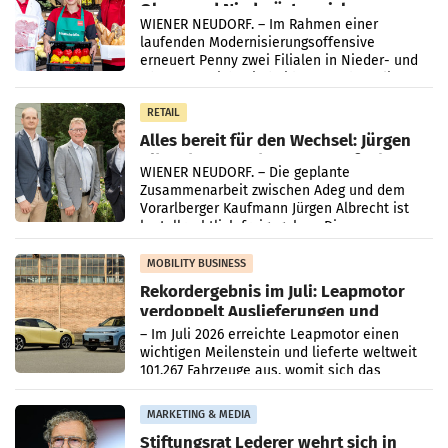
Ober- und Niederösterreich
WIENER NEUDORF. – Im Rahmen einer
laufenden Modernisierungsoffensive
erneuert Penny zwei Filialen in Nieder- und
Oberösterreich. Die beiden Standorte liegen
in Haag sowie im rund
RETAIL
Alles bereit für den Wechsel: Jürgen
Albrecht setzt ab 1.1.2027 auf Adeg
WIENER NEUDORF. – Die geplante
Zusammenarbeit zwischen Adeg und dem
Vorarlberger Kaufmann Jürgen Albrecht ist
kartellrechtlich freigegeben: Die
Bundeswettbewerbsbehörde und der
Bundeskartellanwalt
MOBILITY BUSINESS
Rekordergebnis im Juli: Leapmotor
verdoppelt Auslieferungen und
überschreitet die 100.000er-Marke
– Im Juli 2026 erreichte Leapmotor einen
wichtigen Meilenstein und lieferte weltweit
101.267 Fahrzeuge aus, womit sich das
Ergebnis gegenüber Juli 2025 mehr als
verdoppelte (+102
MARKETING & MEDIA
Stiftungsrat Lederer wehrt sich in