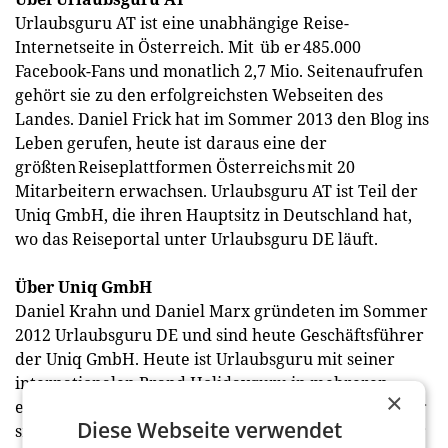
Urlaubsguru AT ist eine unabhängige Reise-
Internetseite in Österreich. Mit üb er 485.000
Facebook-Fans und monatlich 2,7 Mio. Seitenaufrufen
gehört sie zu den erfolgreichsten Webseiten des
Landes. Daniel Frick hat im Sommer 2013 den Blog ins
Leben gerufen, heute ist daraus eine der
größten Reiseplattformen Österreichs mit 20
Mitarbeitern erwachsen. Urlaubsguru AT ist Teil der
Uniq GmbH, die ihren Hauptsitz in Deutschland hat,
wo das Reiseportal unter Urlaubsguru DE läuft.
Über Uniq GmbH
Daniel Krahn und Daniel Marx gründeten im Sommer
2012 Urlaubsguru DE und sind heute Geschäftsführer
der Uniq GmbH. Heute ist Urlaubsguru mit seiner
internationalen Brand Holidayguru in mehreren
×
europäischen Ländern vertreten und gehört mit über
Diese Webseite verwendet
sieben Millionen Facebook-Fans sowie monatlich über