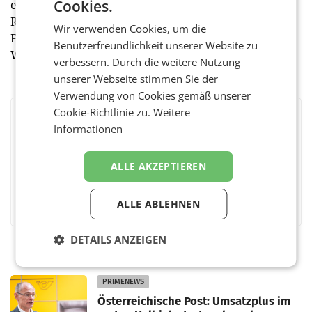
Cookies.
elf Mio. Besuchern zu den grössten europäischen
Reise-Websites. Urlaubsguru kommt heute noch ohne
Wir verwenden Cookies, um die
Fremdkapital aus und befindet sich weiterhin auf
Benutzerfreundlichkeit unserer Website zu
Wachstumskurs.
verbessern. Durch die weitere Nutzung
unserer Webseite stimmen Sie der
Verwendung von Cookies gemäß unserer
Cookie-Richtlinie zu.
Weitere
BEWERTEN SIE DIESEN ARTIKEL
Informationen
ALLE AKZEPTIEREN
Facebook
Twitter
Messenger
WhatsApp
LinkedIn
XING
Teilen
ALLE ABLEHNEN
DETAILS ANZEIGEN
PRIMENEWS
Österreichische Post: Umsatzplus im