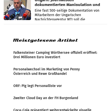
dokumentierten Manipulation und
Zensur
Eine fast 500-seitige Dokumentation von
Mitarbeitern der Ungarischen
Nachrichtenagentur MTI soll die
systematische Nachrichten-Manipulation und
Zensur bei der Agentur während der Zeit
Meistgelesene Artikel
Falkensteiner Camping Wörthersee offiziell eröffnet:
Drei Millionen Euro investiert
Personalwechsel im Marketing von Penny
Österreich und Rewe Großhandel
ORF: Pig legt Personalliste vor
Zweiter Cloud Day an der FH Burgenland
Coca-Cola präsentiert weiterentwickelte visuelle