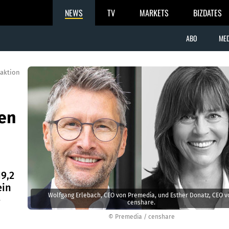
NEWS
TV
MARKETS
BIZDATES
ABO
MED
aktion
en
19,2
ein
Wolfgang Erlebach, CEO von Premedia, und Esther Donatz, CEO v
e
censhare.
© Premedia / censhare