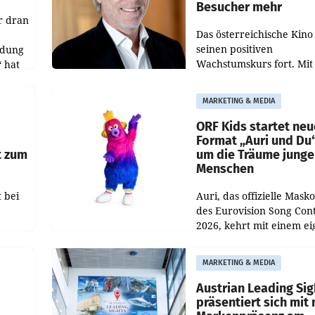
Besucher mehr
r dran
Das österreichische Kino 
seinen positiven
ldung
Wachstumskurs fort. Mit
 hat
rund 400.000 Besucheri
des
und Besucher höheren
MARKETING & MEDIA
Nettoreichweite im erst
t.
Halbjahr 2026 gegenüb
ORF Kids startet ne
Format „Auri und Du
t zum
um die Träume junge
Menschen
 bei
Auri, das offizielle Mask
des Eurovision Song Cont
2026, kehrt mit einem e
n
Format auf den Bildschi
auf.
zurück. In der neuen S
MARKETING & MEDIA
„Auri und Du“ bei ORF K
steht
Austrian Leading Sig
n
präsentiert sich mit