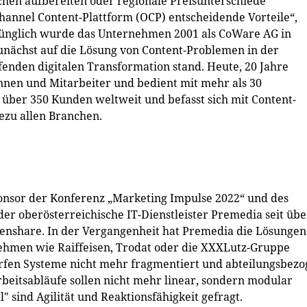
chen aufbereiten oder regionale Preisunterschiede
hannel Content-Plattform (OCP) entscheidende Vorteile“,
rünglich wurde das Unternehmen 2001 als CoWare AG in
nächst auf die Lösung von Content-Problemen in der
fenden digitalen Transformation stand. Heute, 20 Jahre
innen und Mitarbeiter und bedient mit mehr als 30
 über 350 Kunden weltweit und befasst sich mit Content-
zu allen Branchen.
Sponsor der Konferenz „Marketing Impulse 2022“ und des
 der oberösterreichische IT-Dienstleister Premedia seit übe
 censhare. In der Vergangenheit hat Premedia die Lösungen
ehmen wie Raiffeisen, Trodat oder die XXXLutz-Gruppe
rfen Systeme nicht mehr fragmentiert und abteilungsbez
rbeitsabläufe sollen nicht mehr linear, sondern modular
" sind Agilität und Reaktionsfähigkeit gefragt.