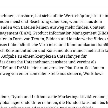
ehmen, censhare, hat sich auf die Wertschöpfungskette i
unden meist erst Beachtung schenken, wenn sie aus dem
senden von Dateien keinen Ausweg mehr finden. Content
anagement (DAM), Product Information Management (PIM)
 Daten in Form von Texten, Bildern und idealerweise Videos 
atisiert über sämtliche Vertriebs- und Kommunikationskanä
s sich Konsumentinnen und Konsumenten immer mehr stärk
se Aufgabe zu einem komplexen Unterfangen für
das deutsche Unternehmen censhare und vereint als
PIM und DAM in einer universalen Plattform. So können
nweg von einer zentralen Stelle aus steuern, Workflows
lianz, Dyson und Lufthansa die Marketingaktivitäten und,
für global agierende Unternehmen, die Hunderttausende bis 