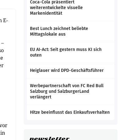
Coca-Cola präsentiert
weiterentwickelte visuelle
Markenidentität
m E-
Best Lunch zeichnet beliebte
Mittagslokale aus
 –
so
EU AI-Act: Seit gestern muss KI sich
outen
le
er
Heiglauer wird DPD-Geschäftsführer
Werbepartnerschaft von FC Red Bull
Salzburg und SalzburgerLand
verlängert
Hitze beeinflusst das Einkaufsverhalten
 vor
hin
newsletter