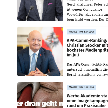
Geschäftsführer Peter S
ist wegen Compliance-
Vorwürfen abberufen u
beurlaubt worden. Der 
bestätigte gegenüber de
entsprechende
MARKETING & MEDIA
Medienberichte.
APA-Comm-Ranking:
Christian Stocker mi
höchster Medienprä
im Juli
Das APA-Comm-Politik-Ra
untersucht monatlich die
Berichterstattung von zw
österreichischen
Tageszeitungen und analy
MARKETING & MEDIA
welche Politikerinnen un
Politiker Österreichs die
Werbe Akademie sta
neue Imagekampagn
rund um Praxisnähe