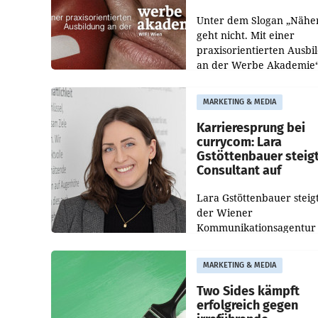
Unter dem Slogan „Nähe
geht nicht. Mit einer
praxisorientierten Ausbi
an der Werbe Akademie“
die Bildungseinrichtung 
WIFI Wien eine neue
MARKETING & MEDIA
Imagekampagne gestarte
Karrieresprung bei
currycom: Lara
Gstöttenbauer steig
Consultant auf
Lara Gstöttenbauer steigt
der Wiener
Kommunikationsagentur
currycom communicatio
partners zum Consultant 
MARKETING & MEDIA
Die 27-jährige Beraterin
betreut Kundinnen und
Two Sides kämpft
Kunden in den Bereiche
erfolgreich gegen