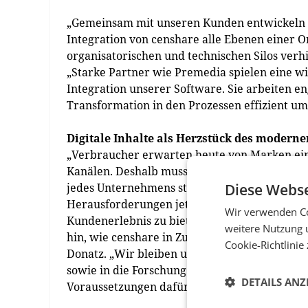
„Gemeinsam mit unseren Kunden entwickeln w
Integration von censhare alle Ebenen einer Or
organisatorischen und technischen Silos verh
„Starke Partner wie Premedia spielen eine wic
Integration unserer Software. Sie arbeiten e
Transformation in den Prozessen effizient um
Digitale Inhalte als Herzstück des modern
„Verbraucher erwarten heute von Marken einz
Kanälen. Deshalb muss die Entwicklung hin z
Diese Webse
jedes Unternehmens stehen, das wettbewerbsf
Herausforderungen jetzt in Angriff nehmen, s
Wir verwenden Co
Kundenerlebnis zu bieten“, ist Erlebach überz
weitere Nutzung 
hin, wie censhare in Zukunft gedenkt, den Ado
Cookie-Richtlinie
Donatz. „Wir bleiben unseren Werten treu und
sowie in die Forschung und Entwicklung unser
DETAILS ANZ
Voraussetzungen dafür, dass wir auch weiterh