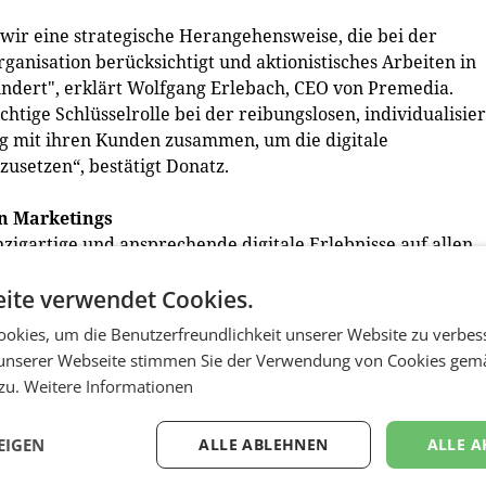
ir eine strategische Herangehensweise, die bei der
ganisation berücksichtigt und aktionistisches Arbeiten in
indert", erklärt Wolfgang Erlebach, CEO von Premedia.
htige Schlüsselrolle bei der reibungslosen, individualisie
ng mit ihren Kunden zusammen, um die digitale
zusetzen“, bestätigt Donatz.
en Marketings
igartige und ansprechende digitale Erlebnisse auf allen
u einem datengesteuerten Unternehmen auf der Top-3-List
ite verwendet Cookies.
ähig bleiben will. Unternehmen, die ihre Content-
chaffen es, ein deutlich verbessertes Omnichannel-
okies, um die Benutzerfreundlichkeit unserer Website zu verbes
eugt. In Hinblick auf die nächsten 20 Jahre und auf die Fr
unserer Webseite stimmen Sie der Verwendung von Cookies gem
bes, Apples, Microsofts und Co. Parole zu bieten, erklärt
 zu.
Weitere Informationen
 investieren weiter in die Spezialisierung unseres Teams
er Technologie. Auf diese Weise schaffen wir die
EIGEN
ALLE ABLEHNEN
ALLE A
in die beste All-in-One-Content-Lösung bieten können." (r