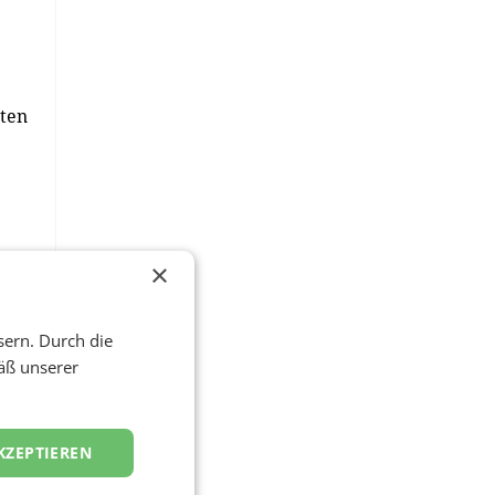
rten
×
e
sern. Durch die
age
äß unserer
KZEPTIEREN
ed)