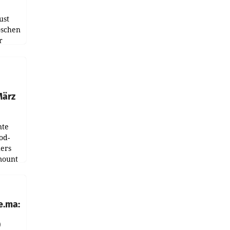
ust
oschen
r
ndung
tation
März
nte
od-
ers
mount
ess zu
e.ma:
0