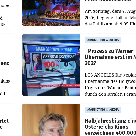
chöber
Am Sonntag, dem 9. Aug
2026, begleitet Lillian M
nd
das Publikum ab 9.05 Uh
ORF
durch die ORF-
r APA
„Kulturmatinee“. Die Se
MARKETING & MEDIA
startet mit der Dokumen
„20 Jahre Grafenegg
Prozess zu Warner-
t
Übernahme erst im 
senz
2027
LOS ANGELES Die gepla
nking
Übernahme des Hollywo
Urgesteins Warner Broth
ölf
durch den Rivalen Para
wird noch lange in der
siert,
Schwebe bleiben. Eine
MARKETING & MEDIA
d
Richterin setzte den Proz
rtet
Halbjahresbilanz cin
e
Österreichs Kinos
verzeichnen 400.00