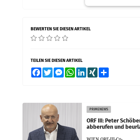
BEWERTEN SIE DIESEN ARTIKEL
TEILEN SIE DIESEN ARTIKEL
Facebook
Twitter
Messenger
WhatsApp
LinkedIn
XING
Teilen
PRIMENEWS
ORF III: Peter Schöbe
abberufen und beurl
WIEN ORF-III-Co-