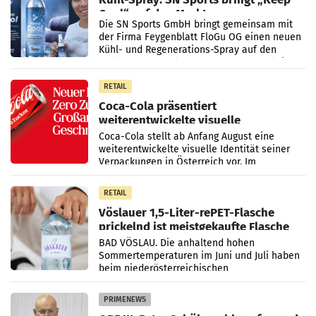
Cool“ auf den Markt
Die SN Sports GmbH bringt gemeinsam mit
der Firma Feygenblatt FloGu OG einen neuen
Kühl- und Regenerations-Spray auf den
Markt. Das Produkt namens „Keep Cool“ ist zu
100 Prozent
RETAIL
Coca-Cola präsentiert
weiterentwickelte visuelle
Markenidentität
Coca-Cola stellt ab Anfang August eine
weiterentwickelte visuelle Identität seiner
Verpackungen in Österreich vor. Im
Mittelpunkt des Redesigns stehen zentrale
Gestaltungselemente
RETAIL
Vöslauer 1,5-Liter-rePET-Flasche
prickelnd ist meistgekaufte Flasche
Österreichs
BAD VÖSLAU. Die anhaltend hohen
Sommertemperaturen im Juni und Juli haben
beim niederösterreichischen
Getränkehersteller Vöslauer zu deutlichen
Absatzzuwächsen geführt. Während
PRIMENEWS