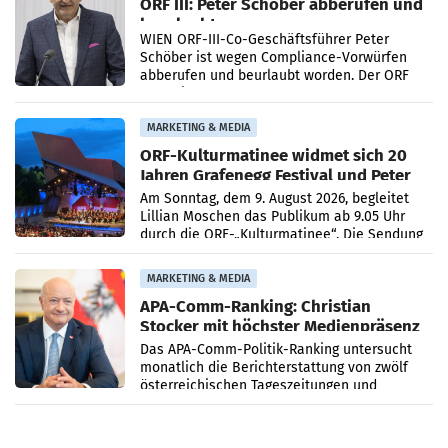
ORF III: Peter Schöber abberufen und
beurlaubt
WIEN ORF-III-Co-Geschäftsführer Peter
Schöber ist wegen Compliance-Vorwürfen
abberufen und beurlaubt worden. Der ORF
bestätigte gegenüber der APA entsprechende
Medienberichte.
MARKETING & MEDIA
ORF-Kulturmatinee widmet sich 20
Jahren Grafenegg Festival und Peter
Simonischek
Am Sonntag, dem 9. August 2026, begleitet
Lillian Moschen das Publikum ab 9.05 Uhr
durch die ORF-„Kulturmatinee“. Die Sendung
startet mit der Dokumentation „20 Jahre
Grafenegg
MARKETING & MEDIA
APA-Comm-Ranking: Christian
Stocker mit höchster Medienpräsenz
im Juli
Das APA-Comm-Politik-Ranking untersucht
monatlich die Berichterstattung von zwölf
österreichischen Tageszeitungen und
analysiert, welche Politikerinnen und
Politiker Österreichs die