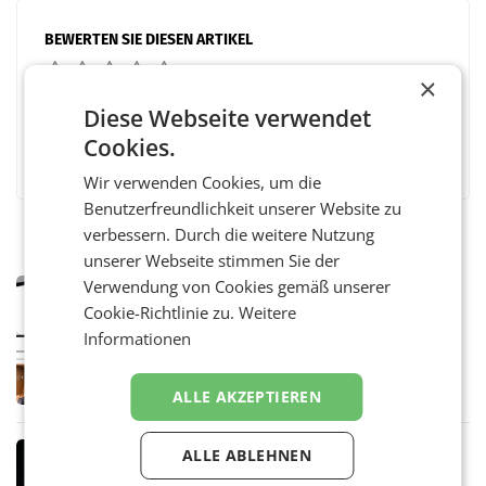
BEWERTEN SIE DIESEN ARTIKEL
×
Diese Webseite verwendet
Cookies.
Facebook
Twitter
Messenger
WhatsApp
LinkedIn
XING
Teilen
Wir verwenden Cookies, um die
Benutzerfreundlichkeit unserer Website zu
verbessern. Durch die weitere Nutzung
unserer Webseite stimmen Sie der
Verwendung von Cookies gemäß unserer
MARKETING & MEDIA
Cookie-Richtlinie zu.
Weitere
Pilnacek-U-Ausschuss - Presserat
fordert sensible Berichterstattung
Informationen
WIEN Der Presserat fordert Medienvertreter
dazu auf, im U-Ausschuss zu den
Ermittlungen rund um das Ableben des Ex-
ALLE AKZEPTIEREN
Sektionschefs im Justizministerium, Christian
Pilnacek, auf sensible
MARKETING & MEDIA
ALLE ABLEHNEN
Stiftungsrat Lederer wehrt sich in