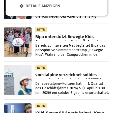
den SN gegen Vorwürfe
DETAILS ANZEIGEN
Mehrere Themen beschäftigen derzeit den
ORF. Am Dienstag soll im Stiftungsrat über
die vom neuen ORF-Chef Clemens Pig
vorgeschlagenen Besetzungen für die
Direktionen abgestimmt werden.
RETAIL
Bipa unterstützt Bewegte Kids
Sommercamps im Osten Österreichs
Bereits zum zweiten Mal begleitet Bipa das
polysportive Sommersportcamp „Bewegte
Kids“. Während der Campwochen in den
Monaten Juli und August versorgt das
Unternehmen Kinder sowie
RETAIL
voestalpine verzeichnet solides
erstes Quartal und steigert EBITDA
Der voestalpine-Konzern hat im 1. Quartal
des Geschäftsjahres 2026/27 (1. April bis 30.
Juni 2026) ein solides Ergebnis erwirtschaftet.
Der Umsatz stieg im Vergleich zur
Vorjahresperiode
RETAIL
Kühl-Spray: SN Sports bringt „Keep