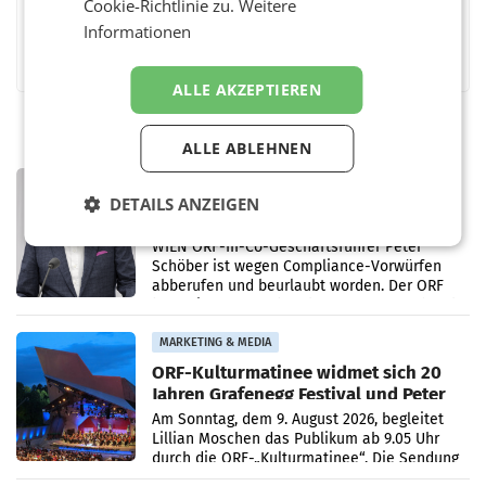
Cookie-Richtlinie zu.
Weitere
Informationen
Facebook
Twitter
Messenger
WhatsApp
LinkedIn
XING
Teilen
ALLE AKZEPTIEREN
ALLE ABLEHNEN
PRIMENEWS
DETAILS ANZEIGEN
ORF III: Peter Schöber abberufen und
beurlaubt
WIEN ORF-III-Co-Geschäftsführer Peter
Schöber ist wegen Compliance-Vorwürfen
abberufen und beurlaubt worden. Der ORF
bestätigte gegenüber der APA entsprechende
Medienberichte.
MARKETING & MEDIA
ORF-Kulturmatinee widmet sich 20
Jahren Grafenegg Festival und Peter
Simonischek
Am Sonntag, dem 9. August 2026, begleitet
Lillian Moschen das Publikum ab 9.05 Uhr
durch die ORF-„Kulturmatinee“. Die Sendung
startet mit der Dokumentation „20 Jahre