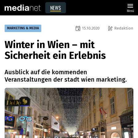
menu
NEWS
Menü
event
draw
15.10.2020
Redaktion
MARKETING & MEDIA
Winter in Wien – mit
Sicherheit ein Erlebnis
Ausblick auf die kommenden
Veranstaltungen der stadt wien marketing.