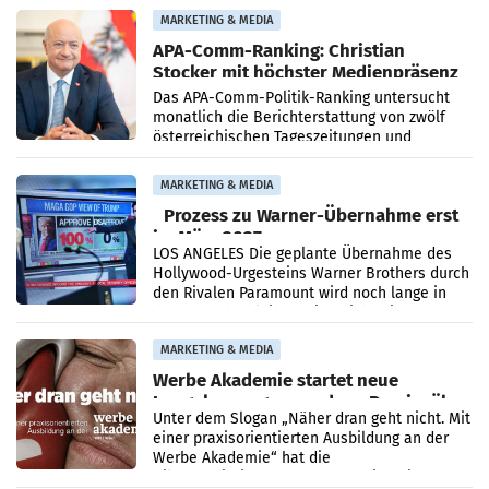
Grafenegg
MARKETING & MEDIA
APA-Comm-Ranking: Christian
Stocker mit höchster Medienpräsenz
im Juli
Das APA-Comm-Politik-Ranking untersucht
monatlich die Berichterstattung von zwölf
österreichischen Tageszeitungen und
analysiert, welche Politikerinnen und
Politiker Österreichs die
MARKETING & MEDIA
Prozess zu Warner-Übernahme erst
im März 2027
LOS ANGELES Die geplante Übernahme des
Hollywood-Urgesteins Warner Brothers durch
den Rivalen Paramount wird noch lange in
der Schwebe bleiben. Eine Richterin setzte
den Prozess zu
MARKETING & MEDIA
Werbe Akademie startet neue
Imagekampagne rund um Praxisnähe
Unter dem Slogan „Näher dran geht nicht. Mit
einer praxisorientierten Ausbildung an der
Werbe Akademie“ hat die
Bildungseinrichtung des WIFI Wien eine neue