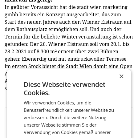
In geübter Voraussicht hat die stadt wien marketing
gmbh bereits ein Konzept ausgearbeitet, das zum
Start des neuen Jahres auch den Wiener Eistraum auf
dem Rathausplatz ermöglichen soll. Und auch der
Termin für die beliebte Winterveranstaltung ist schon
gefunden: Der 26. Wiener Eistraum soll vom 20.1. bis
28.2.2021 auf 8.300 m² erneut über zwei Bühnen
gehen: Ebenerdig und mit eindrucksvoller Terrasse
im ersten Stock bietet die Stadt Wien damit eine Open
Air-Sportmöglichkeit, bei der die Besucher mit
×
Abstand in schönstem Ambiente beschwingt und
Diese Webseite verwendet
sicher dahingleiten können. (red)
Cookies.
Wir verwenden Cookies, um die
Benutzerfreundlichkeit unserer Website zu
verbessern. Durch die weitere Nutzung
BEWERTEN SIE DIESEN ARTIKEL
unserer Webseite stimmen Sie der
Verwendung von Cookies gemäß unserer