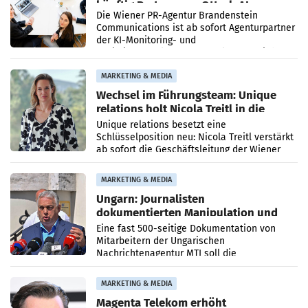
künftig Partner von OtterlyAI
Die Wiener PR-Agentur Brandenstein
Communications ist ab sofort Agenturpartner
der KI-Monitoring- und
Optimierungsplattform OtterlyAI. Damit baut
die Agentur ihr Leistungsportfolio
MARKETING & MEDIA
Wechsel im Führungsteam: Unique
relations holt Nicola Treitl in die
Geschäftsleitung
Unique relations besetzt eine
Schlüsselposition neu: Nicola Treitl verstärkt
ab sofort die Geschäftsleitung der Wiener
PR-Agentur an der Seite von Josef Kalina und
Anna Kalina-Mahr.
MARKETING & MEDIA
Ungarn: Journalisten
dokumentierten Manipulation und
Zensur
Eine fast 500-seitige Dokumentation von
Mitarbeitern der Ungarischen
Nachrichtenagentur MTI soll die
systematische Nachrichten-Manipulation und
Zensur bei der Agentur während der Zeit
MARKETING & MEDIA
Magenta Telekom erhöht