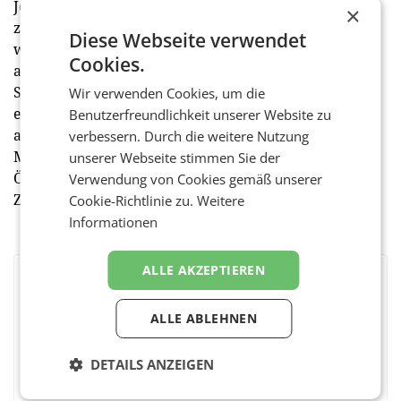
Journalism School der City University New York, sieht
×
zwar kein allgemeingültiges Rezept dafür gegeben,
Diese Webseite verwendet
wie qualitativer, unabhängiger Journalismus solide
Cookies.
abgesichert werden könne, doch mehrere finanzielle
Standbeine seien definitiv ein guter Anfang. Um
Wir verwenden Cookies, um die
erfolgreich zu sein, müsse man Geschäftsmodelle
Benutzerfreundlichkeit unserer Website zu
aggressiv transformieren und mit anderen
verbessern. Durch die weitere Nutzung
Medienunternehmen kooperieren können. "In
unserer Webseite stimmen Sie der
Österreich ist man bisher sehr schlecht darin", so
Verwendung von Cookies gemäß unserer
Zielina. (APA/red)
Cookie-Richtlinie zu.
Weitere
Informationen
ALLE AKZEPTIEREN
BEWERTEN SIE DIESEN ARTIKEL
ALLE ABLEHNEN
DETAILS ANZEIGEN
Facebook
Twitter
Messenger
WhatsApp
LinkedIn
XING
Teilen