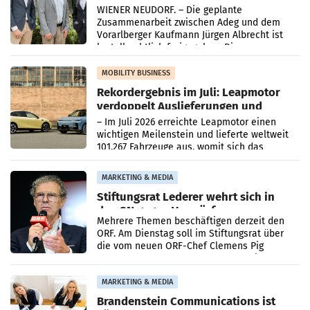
Albrecht setzt ab 1.1.2027 auf Adeg
WIENER NEUDORF. – Die geplante
Zusammenarbeit zwischen Adeg und dem
Vorarlberger Kaufmann Jürgen Albrecht ist
kartellrechtlich freigegeben: Die
Bundeswettbewerbsbehörde und der
Bundeskartellanwalt
MOBILITY BUSINESS
Rekordergebnis im Juli: Leapmotor
verdoppelt Auslieferungen und
überschreitet die 100.000er-Marke
– Im Juli 2026 erreichte Leapmotor einen
wichtigen Meilenstein und lieferte weltweit
101.267 Fahrzeuge aus, womit sich das
Ergebnis gegenüber Juli 2025 mehr als
verdoppelte (+102
MARKETING & MEDIA
Stiftungsrat Lederer wehrt sich in
den SN gegen Vorwürfe
Mehrere Themen beschäftigen derzeit den
ORF. Am Dienstag soll im Stiftungsrat über
die vom neuen ORF-Chef Clemens Pig
vorgeschlagenen Besetzungen für die
Direktionen abgestimmt werden.
MARKETING & MEDIA
Brandenstein Communications ist