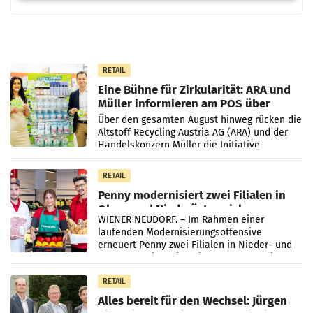
RETAIL
Eine Bühne für Zirkularität: ARA und
Müller informieren am POS über
Kreislauffähigkeit
Über den gesamten August hinweg rücken die
Altstoff Recycling Austria AG (ARA) und der
Handelskonzern Müller die Initiative
„Kreislauf-Helden“ in allen österreichischen
Müller-Filialen
RETAIL
Penny modernisiert zwei Filialen in
Ober- und Niederösterreich
WIENER NEUDORF. – Im Rahmen einer
laufenden Modernisierungsoffensive
erneuert Penny zwei Filialen in Nieder- und
Oberösterreich. Die beiden Standorte liegen
in Haag sowie im rund
RETAIL
Alles bereit für den Wechsel: Jürgen