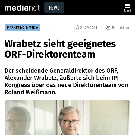
menu
NEWS
Menü
event
draw
21.09.2021
Redaktion
MARKETING & MEDIA
Wrabetz sieht geeignetes
ORF-Direktorenteam
Der scheidende Generaldirektor des ORF,
Alexander Wrabetz, äußerte sich beim IPI-
Kongress über das neue Direktorenteam von
Roland Weißmann.