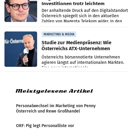
Investitionen trotz leichtem
Umsatzrückgang
Der anhaltende Druck auf den Digitalstandort
Österreich spiegelt sich in den aktuellen
Zahlen von Magenta Telekom wider. In den
ersten sechs Monaten des laufenden Jahres
verzeichnete
MARKETING & MEDIA
Studie zur Medienpräsenz: Wie
Österreichs ATX-Unternehmen
international wahrgenommen
Österreichs börsennotierte Unternehmen
werden
agieren längst auf internationalen Märkten.
Eine neue internationale
Medienresonanzanalyse untersucht die
weltweite Berichterstattung über
Meistgelesene Artikel
Personalwechsel im Marketing von Penny
Österreich und Rewe Großhandel
ORF: Pig legt Personalliste vor