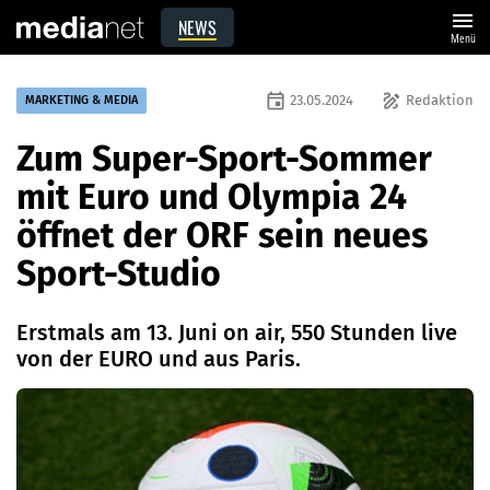
menu
NEWS
Menü
event
draw
23.05.2024
Redaktion
MARKETING & MEDIA
Zum Super-Sport-Sommer
mit Euro und Olympia 24
öffnet der ORF sein neues
Sport-Studio
Erstmals am 13. Juni on air, 550 Stunden live
von der EURO und aus Paris.