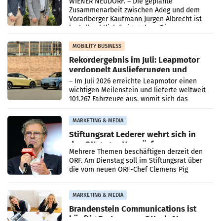
WIENER NEUDORF. – Die geplante
Zusammenarbeit zwischen Adeg und dem
Vorarlberger Kaufmann Jürgen Albrecht ist
kartellrechtlich freigegeben: Die
Bundeswettbewerbsbehörde und der
Bundeskartellanwalt
MOBILITY BUSINESS
Rekordergebnis im Juli: Leapmotor
verdoppelt Auslieferungen und
überschreitet die 100.000er-Marke
– Im Juli 2026 erreichte Leapmotor einen
wichtigen Meilenstein und lieferte weltweit
101.267 Fahrzeuge aus, womit sich das
Ergebnis gegenüber Juli 2025 mehr als
verdoppelte (+102
MARKETING & MEDIA
Stiftungsrat Lederer wehrt sich in
den SN gegen Vorwürfe
Mehrere Themen beschäftigen derzeit den
ORF. Am Dienstag soll im Stiftungsrat über
die vom neuen ORF-Chef Clemens Pig
vorgeschlagenen Besetzungen für die
Direktionen abgestimmt werden.
MARKETING & MEDIA
Brandenstein Communications ist
künftig Partner von OtterlyAI