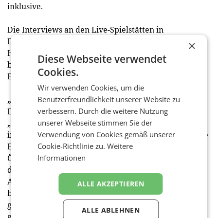
inklusive.
Die Interviews an den Live-Spielstätten in
Deutschland holen Christian Diendorfer, Roland
×
Hönig, Daniel Kulovits und Adi Niederkorn ein, die
Diese Webseite verwendet
beiden Letztgenannten sind dabei auch für Ö3 im
Cookies.
Euro-Einsatz.
Wir verwenden Cookies, um die
„Teamgeist“ ab Freitag, 24. Mai, in ORF 1
Benutzerfreundlichkeit unserer Website zu
Der ORF zeigt die Canal+-Original-Dokumentation
verbessern. Durch die weitere Nutzung
„Teamgeist – Unser Weg“ exklusiv im Free-TV. In
unserer Webseite stimmen Sie der
insgesamt sechs Teilen bietet sie so noch nie gesehene
Verwendung von Cookies gemäß unserer
Einblicke rund um die erfolgreiche Qualifikation des
Cookie-Richtlinie zu.
Weitere
ÖFB-Teams zur EM 2024 in Deutschland. Zum Auftakt
Informationen
der Serie begleitet die Doku David Alaba, Marko
Arnautovic, Marcel Sabitzer und ihre Teamkollegen
ALLE AKZEPTIEREN
bei den ersten Herausforderungen der Qualifikation
gegen Aserbaidschan und Estland. Der zweite Teil
ALLE ABLEHNEN
gewährt Einblicke in die Vorbereitungen auf die