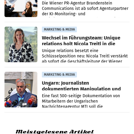
Die Wiener PR-Agentur Brandenstein
Communications ist ab sofort Agenturpartner
der KI-Monitoring- und
Optimierungsplattform OtterlyAI. Damit baut
die Agentur ihr Leistungsportfolio
MARKETING & MEDIA
Wechsel im Führungsteam: Unique
relations holt Nicola Treitl in die
Geschäftsleitung
Unique relations besetzt eine
Schlüsselposition neu: Nicola Treitl verstärkt
ab sofort die Geschäftsleitung der Wiener
PR-Agentur an der Seite von Josef Kalina und
Anna Kalina-Mahr.
MARKETING & MEDIA
Ungarn: Journalisten
dokumentierten Manipulation und
Zensur
Eine fast 500-seitige Dokumentation von
Mitarbeitern der Ungarischen
Nachrichtenagentur MTI soll die
systematische Nachrichten-Manipulation und
Zensur bei der Agentur während der Zeit
Meistgelesene Artikel