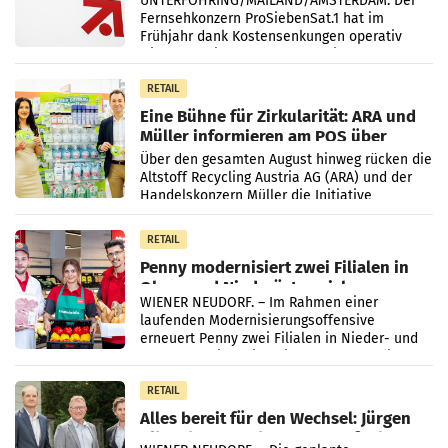
UNTERFÖHRING/MAILAND/AMSTERDAM. Der
Fernsehkonzern ProSiebenSat.1 hat im
Frühjahr dank Kostensenkungen operativ
wieder Gewinn gemacht und die
Markterwartung deutlich übertroffen.
RETAIL
Eine Bühne für Zirkularität: ARA und
Müller informieren am POS über
Kreislauffähigkeit
Über den gesamten August hinweg rücken die
Altstoff Recycling Austria AG (ARA) und der
Handelskonzern Müller die Initiative
„Kreislauf-Helden“ in allen österreichischen
Müller-Filialen
RETAIL
Penny modernisiert zwei Filialen in
Ober- und Niederösterreich
WIENER NEUDORF. – Im Rahmen einer
laufenden Modernisierungsoffensive
erneuert Penny zwei Filialen in Nieder- und
Oberösterreich. Die beiden Standorte liegen
in Haag sowie im rund
RETAIL
Alles bereit für den Wechsel: Jürgen
Albrecht setzt ab 1.1.2027 auf Adeg