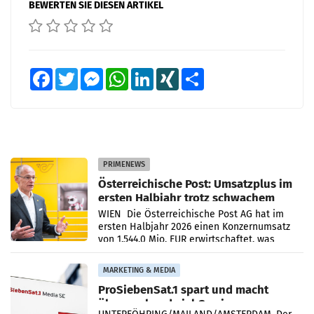
BEWERTEN SIE DIESEN ARTIKEL
Facebook
Twitter
Messenger
WhatsApp
LinkedIn
XING
Teilen
PRIMENEWS
Österreichische Post: Umsatzplus im
ersten Halbjahr trotz schwachem
Briefgeschäft
WIEN Die Österreichische Post AG hat im
ersten Halbjahr 2026 einen Konzernumsatz
von 1.544,0 Mio. EUR erwirtschaftet, was
einem Plus von 3,8 Prozent gegenüber dem
Vergleichszeitraum
MARKETING & MEDIA
ProSiebenSat.1 spart und macht
überraschend viel Gewinn