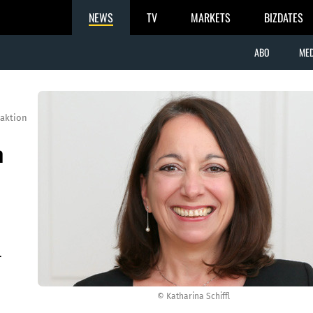
NEWS
TV
MARKETS
BIZDATES
ABO
MED
aktion
n
r
© Katharina Schiffl