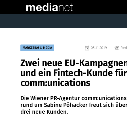
event
draw
05.11.2019
Red
MARKETING & MEDIA
Zwei neue EU-Kampagne
und ein Fintech-Kunde für
comm:unications
Die Wiener PR-Agentur comm:unications
rund um Sabine Pöhacker freut sich übe
drei neue Kunden.