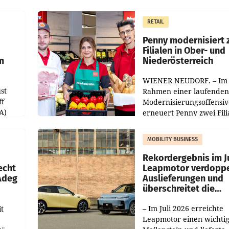
RETAIL
Penny modernisiert 
Filialen in Ober- und
m
Niederösterreich
WIENER NEUDORF. – Im
st
Rahmen einer laufenden
ff
Modernisierungsoffensiv
A)
erneuert Penny zwei Fili
Nieder- und Oberösterre
slauf-
Die beiden Standorte lie
MOBILITY BUSINESS
Haag sowie im rund
ilialen
Rekordergebnis im Ju
echt
Leapmotor verdoppe
 Adeg
Auslieferungen und
überschreitet die
100.000er-Marke
– Im Juli 2026 erreichte
t
Leapmotor einen wichti