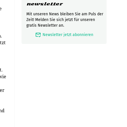
newsletter
e
Mit unseren News bleiben Sie am Puls der
Zeit! Melden Sie sich jetzt für unseren
gratis Newsletter an.
mark_email_read
Newsletter jetzt abonnieren
.
tzt
t.
wie
er
nd