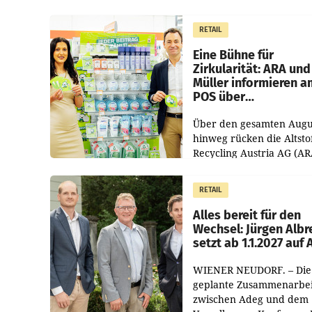
RETAIL
Eine Bühne für
Zirkularität: ARA und
Müller informieren a
POS über
Kreislauffähigkeit
Über den gesamten Augu
hinweg rücken die Altsto
Recycling Austria AG (AR
und der Handelskonzern
Müller die Initiative „Krei
RETAIL
Helden“ in allen
österreichischen Müller-F
Alles bereit für den
Wechsel: Jürgen Albr
setzt ab 1.1.2027 auf
WIENER NEUDORF. – Die
geplante Zusammenarbei
zwischen Adeg und dem