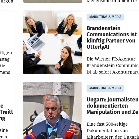
Meilenstein und lieferte
Jürgen
weltweit 101.267 Fahrze
ich
aus, womit sich das Erge
MARKETING & MEDIA
gegenüber Juli 2025 meh
örde
verdoppelte (+102
walt
Brandenstein
Communications ist
künftig Partner von
OtterlyAI
ftigen
Die Wiener PR-Agentur
nstag
Brandenstein Communica
die
ist ab sofort Agenturpar
emens
der KI-Monitoring- und
Optimierungsplattform
MARKETING & MEDIA
OtterlyAI. Damit baut di
Agentur ihr Leistungspor
Ungarn: Journalisten
ue
dokumentierten
Treitl
Manipulation und Ze
ung
Eine fast 500-seitige
eine
Dokumentation von
cola
Mitarbeitern der Ungari