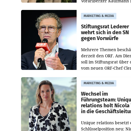
Vorarlberger Kaufmann 
Albrecht ist kartellrechtl
freigegeben: Die
MARKETING & MEDIA
Bundeswettbewerbsbeh
und der Bundeskartellan
Stiftungsrat Lederer
wehrt sich in den SN
gegen Vorwürfe
Mehrere Themen beschä
derzeit den ORF. Am Die
soll im Stiftungsrat über 
vom neuen ORF-Chef Cl
Pig vorgeschlagenen
Besetzungen für die
MARKETING & MEDIA
Direktionen abgestimmt
werden.
Wechsel im
Führungsteam: Uniq
relations holt Nicola 
in die Geschäftsleit
Unique relations besetzt 
Schlüsselposition neu: Ni