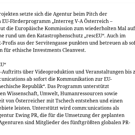
jekten setzte sich die Agentur beim Pitch der
 EU-Förderprogramm „Interreg V-A Österreich –
aut die Europäische Kommission zum wiederholten Mal auf
ne rund um den Katastrophenschutz „rescEU“. Auch im
-Profis aus der Servitengasse punkten und betreuen ab so
m für ethische Investments Cleanvest.
EU“
a-Auftritts über Videoproduktion und Veranstaltungen bis 
unications ab sofort die Kommunikation zur EU-
chechische Republik“. Das Programm unterstützt
hen Wissenschaft, Umwelt, Humanressourcen sowie
t von Österreicher mit Tschech entstehen und einen
biete leisten. Unterstützt wird comm:unications als
entur Ewing PR, die für die Umsetzung der geplanten
Agenturen sind Mitglieder des fünftgrößten globalen PR-