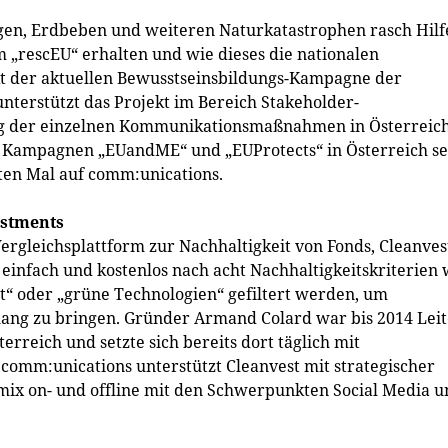
en, Erdbeben und weiteren Naturkatastrophen rasch Hilf
„rescEU“ erhalten und wie dieses die nationalen
nkt der aktuellen Bewusstseinsbildungs-Kampagne der
terstützt das Projekt im Bereich Stakeholder-
g der einzelnen Kommunikationsmaßnahmen in Österreich
 Kampagnen „EUandME“ und „EUProtects“ in Österreich se
ten Mal auf comm:unications.
stments
Vergleichsplattform zur Nachhaltigkeit von Fonds, Cleanves
einfach und kostenlos nach acht Nachhaltigkeitskriterien 
it“ oder „grüne Technologien“ gefiltert werden, um
lang zu bringen. Gründer Armand Colard war bis 2014 Leit
reich und setzte sich bereits dort täglich mit
comm:unications unterstützt Cleanvest mit strategischer
x on- und offline mit den Schwerpunkten Social Media u