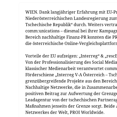
WIEN. Dank langjähriger Erfahrung mit EU-Pro
Niederösterreichischen Landesregierung zum
Tschechische Republik“ durch. Weiters vertr
comm:unications – diesmal bei ihrer Kampag
Bereich nachhaltige Finanz-PR konnten die PR
die österreichische Online-Vergleichsplattfor
Vorteile der EU aufzeigen: „Interreg“ & „resc
Von der Professionalisierung des Social Medi
klassischer Medienarbeit verantwortet comm:
Förderschiene „Interreg V-A Österreich – Ts
grenzübergreifende Projekte aus den Bereic
Nachhaltige Netzwerke, die in Zusammenarbei
positiven Beitrag zur Aufwertung der Grenzge
Leadagentur von der tschechischen Partnerag
Maßnahmen jenseits der Grenze sorgt. Beide 
Netzwerkes der Welt, PROI Worldwide.