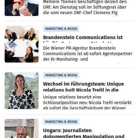
Mehrere Themen beschäftigen derzeit den
ORF. Am Dienstag soll im Stiftungsrat über
die vom neuen ORF-Chef Clemens Pig
vorgeschlagenen Besetzungen für die
Direktionen abgestimmt werden.
MARKETING & MEDIA
Brandenstein Communications ist
künftig Partner von OtterlyAI
Die Wiener PR-Agentur Brandenstein
Communications ist ab sofort Agenturpartner
der KI-Monitoring- und
Optimierungsplattform OtterlyAI. Damit baut
die Agentur ihr Leistungsportfolio
MARKETING & MEDIA
Wechsel im Führungsteam: Unique
relations holt Nicola Treitl in die
Geschäftsleitung
Unique relations besetzt eine
Schlüsselposition neu: Nicola Treitl verstärkt
ab sofort die Geschäftsleitung der Wiener
PR-Agentur an der Seite von Josef Kalina und
Anna Kalina-Mahr.
MARKETING & MEDIA
Ungarn: Journalisten
dokumentierten Manipulation und