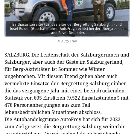
Balthasar Laireiter (Landesleiter der Bergrettung Salzburg, li.) und
Josef Roider (Geschäftsführer AutoFrey, rechts) bei der Übergabe des
Land Rover Defender.
© Auto Frey
SALZBURG. Die Leidenschaft der Salzburgerinnen und
Salzburger, aber auch der Gäste im Salzburgerland,
für Berg-Aktivitäten ist Sommer wie Winter
ungebrochen. Mit diesem Trend gehen aber auch
vermehrte Einsätze der Bergrettung Salzburg einher,
die das vergangene Jahr mit einer beeindruckenden
Statistik von 605 Einsätzen (9.522 Einsatzstunden!) mit
478 Personenbergungen aus zum Teil
lebensbedrohlichen Situationen abschloss.
Die Autohandelsgruppe AutoFrey hat sich für 2022
zum Ziel gesetzt, die Bergrettung Salzburg weiterhin
zu unterstützen. Die seit vielen Jahren bestehende