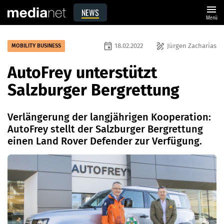
menu
NEWS
Menü
event
draw
18.02.2022
Jürgen Zacharias
MOBILITY BUSINESS
AutoFrey unterstützt
Salzburger Bergrettung
Verlängerung der langjährigen Kooperation:
AutoFrey stellt der Salzburger Bergrettung
einen Land Rover Defender zur Verfügung.