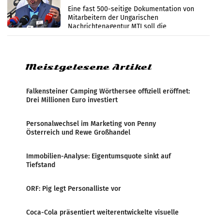
Zensur
Eine fast 500-seitige Dokumentation von
Mitarbeitern der Ungarischen
Nachrichtenagentur MTI soll die
systematische Nachrichten-Manipulation und
Zensur bei der Agentur während der Zeit
Meistgelesene Artikel
Falkensteiner Camping Wörthersee offiziell eröffnet:
Drei Millionen Euro investiert
Personalwechsel im Marketing von Penny
Österreich und Rewe Großhandel
Immobilien-Analyse: Eigentumsquote sinkt auf
Tiefstand
ORF: Pig legt Personalliste vor
Coca-Cola präsentiert weiterentwickelte visuelle