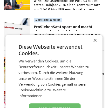
Briefgeschäft
WIEN Die Österreichische Post AG hat im
ersten Halbjahr 2026 einen Konzernumsatz
von 1.544,0 Mio. EUR erwirtschaftet, was
einem Plus von 3,8 Prozent gegenüber dem
Vergleichszeitraum
MARKETING & MEDIA
ProSiebenSat.1 spart und macht
überraschend viel Gewinn
UNTERFÖHRING/MAILAND/AMSTERDAM. Der
×
Fernsehkonzern ProSiebenSat.1 hat im
Frühjahr dank Kostensenkungen operativ
Diese Webseite verwendet
wieder Gewinn gemacht und die
Cookies.
Markterwartung deutlich übertroffen.
RETAIL
Wir verwenden Cookies, um die
Eine Bühne für Zirkularität: ARA und
Benutzerfreundlichkeit unserer Website zu
Müller informieren am POS über
verbessern. Durch die weitere Nutzung
Kreislauffähigkeit
Über den gesamten August hinweg rücken die
Altstoff Recycling Austria AG (ARA) und der
unserer Webseite stimmen Sie der
Handelskonzern Müller die Initiative
Verwendung von Cookies gemäß unserer
„Kreislauf-Helden“ in allen österreichischen
Cookie-Richtlinie zu.
Weitere
Müller-Filialen
RETAIL
Informationen
Penny modernisiert zwei Filialen in
Ober- und Niederösterreich