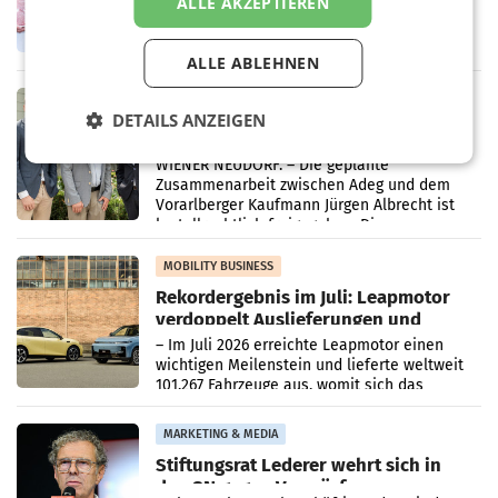
WIENER NEUDORF. – Im Rahmen einer
ALLE AKZEPTIEREN
laufenden Modernisierungsoffensive
erneuert Penny zwei Filialen in Nieder- und
Oberösterreich. Die beiden Standorte liegen
ALLE ABLEHNEN
in Haag sowie im rund
RETAIL
DETAILS ANZEIGEN
Alles bereit für den Wechsel: Jürgen
Albrecht setzt ab 1.1.2027 auf Adeg
WIENER NEUDORF. – Die geplante
Zusammenarbeit zwischen Adeg und dem
Vorarlberger Kaufmann Jürgen Albrecht ist
kartellrechtlich freigegeben: Die
Bundeswettbewerbsbehörde und der
Bundeskartellanwalt
MOBILITY BUSINESS
Rekordergebnis im Juli: Leapmotor
verdoppelt Auslieferungen und
überschreitet die 100.000er-Marke
– Im Juli 2026 erreichte Leapmotor einen
wichtigen Meilenstein und lieferte weltweit
101.267 Fahrzeuge aus, womit sich das
Ergebnis gegenüber Juli 2025 mehr als
verdoppelte (+102
MARKETING & MEDIA
Stiftungsrat Lederer wehrt sich in
den SN gegen Vorwürfe