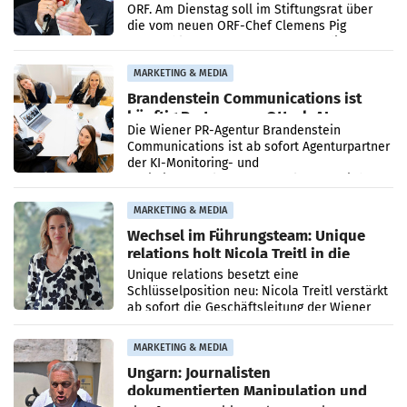
ORF. Am Dienstag soll im Stiftungsrat über
die vom neuen ORF-Chef Clemens Pig
vorgeschlagenen Besetzungen für die
Direktionen abgestimmt werden.
MARKETING & MEDIA
Brandenstein Communications ist
künftig Partner von OtterlyAI
Die Wiener PR-Agentur Brandenstein
Communications ist ab sofort Agenturpartner
der KI-Monitoring- und
Optimierungsplattform OtterlyAI. Damit baut
die Agentur ihr Leistungsportfolio
MARKETING & MEDIA
Wechsel im Führungsteam: Unique
relations holt Nicola Treitl in die
Geschäftsleitung
Unique relations besetzt eine
Schlüsselposition neu: Nicola Treitl verstärkt
ab sofort die Geschäftsleitung der Wiener
PR-Agentur an der Seite von Josef Kalina und
Anna Kalina-Mahr.
MARKETING & MEDIA
Ungarn: Journalisten
dokumentierten Manipulation und