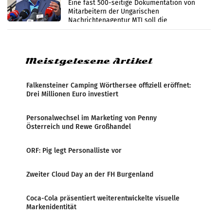
Zensur
Eine fast 500-seitige Dokumentation von
Mitarbeitern der Ungarischen
Nachrichtenagentur MTI soll die
systematische Nachrichten-Manipulation und
Zensur bei der Agentur während der Zeit
Meistgelesene Artikel
Falkensteiner Camping Wörthersee offiziell eröffnet:
Drei Millionen Euro investiert
Personalwechsel im Marketing von Penny
Österreich und Rewe Großhandel
ORF: Pig legt Personalliste vor
Zweiter Cloud Day an der FH Burgenland
Coca-Cola präsentiert weiterentwickelte visuelle
Markenidentität