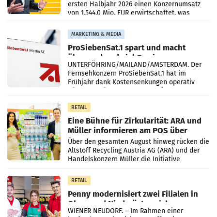
ersten Halbjahr 2026 einen Konzernumsatz
von 1.544,0 Mio. EUR erwirtschaftet, was
einem Plus von 3,8 Prozent gegenüber dem
Vergleichszeitraum
MARKETING & MEDIA
ProSiebenSat.1 spart und macht
überraschend viel Gewinn
UNTERFÖHRING/MAILAND/AMSTERDAM. Der
Fernsehkonzern ProSiebenSat.1 hat im
Frühjahr dank Kostensenkungen operativ
wieder Gewinn gemacht und die
Markterwartung deutlich übertroffen.
RETAIL
Eine Bühne für Zirkularität: ARA und
Müller informieren am POS über
Kreislauffähigkeit
Über den gesamten August hinweg rücken die
Altstoff Recycling Austria AG (ARA) und der
Handelskonzern Müller die Initiative
„Kreislauf-Helden“ in allen österreichischen
Müller-Filialen
RETAIL
Penny modernisiert zwei Filialen in
Ober- und Niederösterreich
WIENER NEUDORF. – Im Rahmen einer