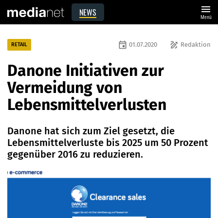
menu
NEWS
Menü
event
draw
01.07.2020
Redaktion
RETAIL
Danone Initiativen zur
Vermeidung von
Lebensmittelverlusten
Danone hat sich zum Ziel gesetzt, die
Lebensmittelverluste bis 2025 um 50 Prozent
gegenüber 2016 zu reduzieren.