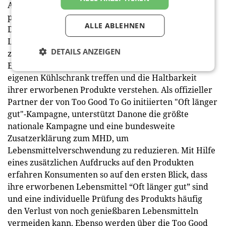
Abläufe in der Logistik, konnte das MHD
produktabhängig um 4 bis 5 Tage verlängert werden.
ALLE ABLEHNEN
Dies führte zu einer erheblichen Reduktion von
Lebensmittelabfällen. Durch die gezielte Aufklärung
DETAILS ANZEIGEN
zum MHD können Konsumenten informierte
Entscheidungen vor dem Supermarktregal und dem
eigenen Kühlschrank treffen und die Haltbarkeit
ihrer erworbenen Produkte verstehen. Als offizieller
Partner der von Too Good To Go initiierten "Oft länger
gut"-Kampagne, unterstützt Danone die größte
nationale Kampagne und eine bundesweite
Zusatzerklärung zum MHD, um
Lebensmittelverschwendung zu reduzieren. Mit Hilfe
eines zusätzlichen Aufdrucks auf den Produkten
erfahren Konsumenten so auf den ersten Blick, dass
ihre erworbenen Lebensmittel “Oft länger gut” sind
und eine individuelle Prüfung des Produkts häufig
den Verlust von noch genießbaren Lebensmitteln
vermeiden kann. Ebenso werden über die Too Good