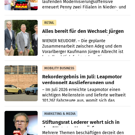
laufenden Modernisierungsoffensive
erneuert Penny zwei Filialen in Nieder- und
Oberösterreich. Die beiden Standorte liegen
in Haag sowie im rund
RETAIL
Alles bereit für den Wechsel: Jürgen
Albrecht setzt ab 1.1.2027 auf Adeg
WIENER NEUDORF. – Die geplante
Zusammenarbeit zwischen Adeg und dem
Vorarlberger Kaufmann Jürgen Albrecht ist
kartellrechtlich freigegeben: Die
Bundeswettbewerbsbehörde und der
Bundeskartellanwalt
MOBILITY BUSINESS
Rekordergebnis im Juli: Leapmotor
verdoppelt Auslieferungen und
überschreitet die 100.000er-Marke
– Im Juli 2026 erreichte Leapmotor einen
wichtigen Meilenstein und lieferte weltweit
101.267 Fahrzeuge aus, womit sich das
Ergebnis gegenüber Juli 2025 mehr als
verdoppelte (+102
MARKETING & MEDIA
Stiftungsrat Lederer wehrt sich in
den SN gegen Vorwürfe
Mehrere Themen beschäftigen derzeit den