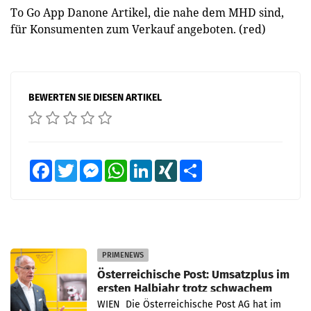
To Go App Danone Artikel, die nahe dem MHD sind,
für Konsumenten zum Verkauf angeboten. (red)
BEWERTEN SIE DIESEN ARTIKEL
Facebook
Twitter
Messenger
WhatsApp
LinkedIn
XING
Teilen
PRIMENEWS
Österreichische Post: Umsatzplus im
ersten Halbjahr trotz schwachem
Briefgeschäft
WIEN Die Österreichische Post AG hat im