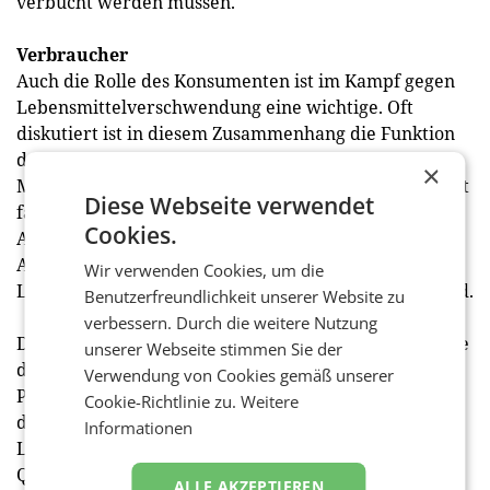
verbucht werden müssen.
Verbraucher
Auch die Rolle des Konsumenten ist im Kampf gegen
Lebensmittelverschwendung eine wichtige. Oft
diskutiert ist in diesem Zusammenhang die Funktion
des gesetzlich vorgeschriebenen
×
Mindesthaltbarkeitsdatums (MHD). Das MHD wird oft
Diese Webseite verwendet
falsch verstanden und von Konsumenten als
Cookies.
Ablaufdatum interpretiert. Dabei bezieht sich die
Angabe des MHD auf den Zeitpunkt, zu dem
Wir verwenden Cookies, um die
Lebensmittel garantiert mindestens noch haltbar sind.
Benutzerfreundlichkeit unserer Website zu
verbessern. Durch die weitere Nutzung
Die Verlängerung der Haltbarkeit der Produkte sowie
unserer Webseite stimmen Sie der
die Aufklärung über die oft längere Haltbarkeit von
Verwendung von Cookies gemäß unserer
Produkten sind wichtige Maßnahmen in dieser Stufe
Cookie-Richtlinie zu.
Weitere
der Wertschöpfung zur Reduktion von
Informationen
Lebensmittelverlusten. Durch weitere
Qualitätssteigerungen in der Produktion und bessere
ALLE AKZEPTIEREN