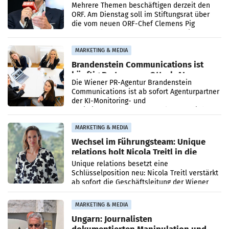
Mehrere Themen beschäftigen derzeit den
ORF. Am Dienstag soll im Stiftungsrat über
die vom neuen ORF-Chef Clemens Pig
vorgeschlagenen Besetzungen für die
Direktionen abgestimmt werden.
MARKETING & MEDIA
Brandenstein Communications ist
künftig Partner von OtterlyAI
Die Wiener PR-Agentur Brandenstein
Communications ist ab sofort Agenturpartner
der KI-Monitoring- und
Optimierungsplattform OtterlyAI. Damit baut
die Agentur ihr Leistungsportfolio
MARKETING & MEDIA
Wechsel im Führungsteam: Unique
relations holt Nicola Treitl in die
Geschäftsleitung
Unique relations besetzt eine
Schlüsselposition neu: Nicola Treitl verstärkt
ab sofort die Geschäftsleitung der Wiener
PR-Agentur an der Seite von Josef Kalina und
Anna Kalina-Mahr.
MARKETING & MEDIA
Ungarn: Journalisten