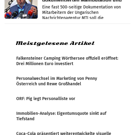
dokumentierten Manipulation und
Zensur
Eine fast 500-seitige Dokumentation von
Mitarbeitern der Ungarischen
Nachrichtenagentur MTI soll die
systematische Nachrichten-Manipulation und
Zensur bei der Agentur während der Zeit
Meistgelesene Artikel
Falkensteiner Camping Wörthersee offiziell eröffnet:
Drei Millionen Euro investiert
Personalwechsel im Marketing von Penny
Österreich und Rewe Großhandel
ORF: Pig legt Personalliste vor
Immobilien-Analyse: Eigentumsquote sinkt auf
Tiefstand
Coca-Cola präsentiert weiterentwickelte visuelle