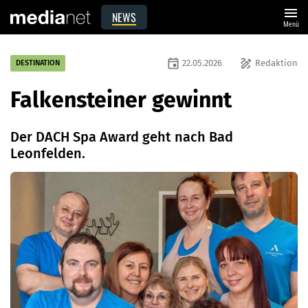
menu
NEWS
Menü
event
draw
22.05.2026
Redaktion
DESTINATION
Falkensteiner gewinnt
Der DACH Spa Award geht nach Bad
Leonfelden.