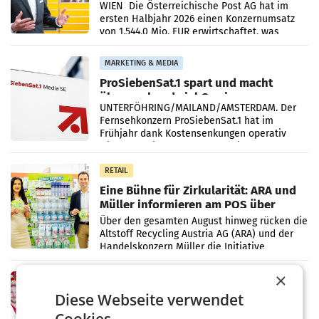
Briefgeschäft
WIEN Die Österreichische Post AG hat im
ersten Halbjahr 2026 einen Konzernumsatz
von 1.544,0 Mio. EUR erwirtschaftet, was
einem Plus von 3,8 Prozent gegenüber dem
Vergleichszeitraum
MARKETING & MEDIA
ProSiebenSat.1 spart und macht
überraschend viel Gewinn
UNTERFÖHRING/MAILAND/AMSTERDAM. Der
Fernsehkonzern ProSiebenSat.1 hat im
Frühjahr dank Kostensenkungen operativ
wieder Gewinn gemacht und die
Markterwartung deutlich übertroffen.
RETAIL
Eine Bühne für Zirkularität: ARA und
Müller informieren am POS über
Kreislauffähigkeit
Über den gesamten August hinweg rücken die
Altstoff Recycling Austria AG (ARA) und der
Handelskonzern Müller die Initiative
„Kreislauf-Helden“ in allen österreichischen
Müller-Filialen
×
RETAIL
Diese Webseite verwendet
Penny modernisiert zwei Filialen in
Ober- und Niederösterreich
Cookies.