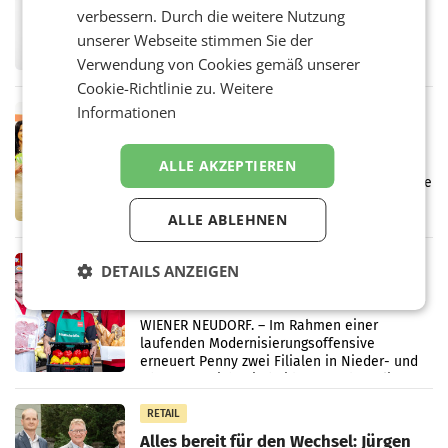
überraschend viel Gewinn
verbessern. Durch die weitere Nutzung
UNTERFÖHRING/MAILAND/AMSTERDAM. Der
unserer Webseite stimmen Sie der
Fernsehkonzern ProSiebenSat.1 hat im
Frühjahr dank Kostensenkungen operativ
Verwendung von Cookies gemäß unserer
wieder Gewinn gemacht und die
Cookie-Richtlinie zu.
Weitere
Markterwartung deutlich übertroffen.
Informationen
RETAIL
Eine Bühne für Zirkularität: ARA und
Müller informieren am POS über
ALLE AKZEPTIEREN
Kreislauffähigkeit
Über den gesamten August hinweg rücken die
Altstoff Recycling Austria AG (ARA) und der
ALLE ABLEHNEN
Handelskonzern Müller die Initiative
„Kreislauf-Helden“ in allen österreichischen
Müller-Filialen
RETAIL
DETAILS ANZEIGEN
Penny modernisiert zwei Filialen in
Ober- und Niederösterreich
WIENER NEUDORF. – Im Rahmen einer
laufenden Modernisierungsoffensive
erneuert Penny zwei Filialen in Nieder- und
Oberösterreich. Die beiden Standorte liegen
in Haag sowie im rund
RETAIL
Alles bereit für den Wechsel: Jürgen