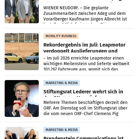
Albrecht setzt ab 1.1.2027 auf Adeg
WIENER NEUDORF. – Die geplante
Zusammenarbeit zwischen Adeg und dem
Vorarlberger Kaufmann Jürgen Albrecht ist
kartellrechtlich freigegeben: Die
Bundeswettbewerbsbehörde und der
Bundeskartellanwalt
MOBILITY BUSINESS
Rekordergebnis im Juli: Leapmotor
verdoppelt Auslieferungen und
überschreitet die 100.000er-Marke
– Im Juli 2026 erreichte Leapmotor einen
wichtigen Meilenstein und lieferte weltweit
101.267 Fahrzeuge aus, womit sich das
Ergebnis gegenüber Juli 2025 mehr als
verdoppelte (+102
MARKETING & MEDIA
Stiftungsrat Lederer wehrt sich in
den SN gegen Vorwürfe
Mehrere Themen beschäftigen derzeit den
ORF. Am Dienstag soll im Stiftungsrat über
die vom neuen ORF-Chef Clemens Pig
vorgeschlagenen Besetzungen für die
Direktionen abgestimmt werden.
MARKETING & MEDIA
Brandenstein Communications ist