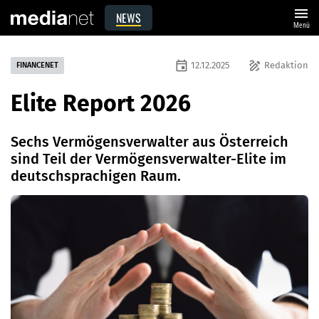
menu
NEWS
Menü
event
draw
12.12.2025
Redaktion
FINANCENET
Elite Report 2026
Sechs Vermögensverwalter aus Österreich
sind Teil der Vermögensverwalter-Elite im
deutschsprachigen Raum.