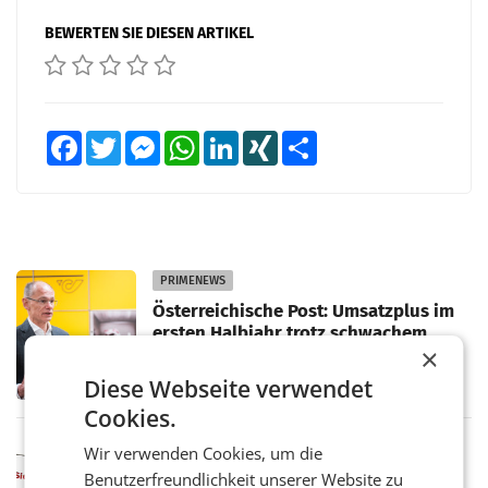
BEWERTEN SIE DIESEN ARTIKEL
Facebook
Twitter
Messenger
WhatsApp
LinkedIn
XING
Teilen
PRIMENEWS
Österreichische Post: Umsatzplus im
ersten Halbjahr trotz schwachem
×
Briefgeschäft
WIEN Die Österreichische Post AG hat im
ersten Halbjahr 2026 einen Konzernumsatz
Diese Webseite verwendet
von 1.544,0 Mio. EUR erwirtschaftet, was
Cookies.
einem Plus von 3,8 Prozent gegenüber dem
Vergleichszeitraum
MARKETING & MEDIA
Wir verwenden Cookies, um die
ProSiebenSat.1 spart und macht
Benutzerfreundlichkeit unserer Website zu