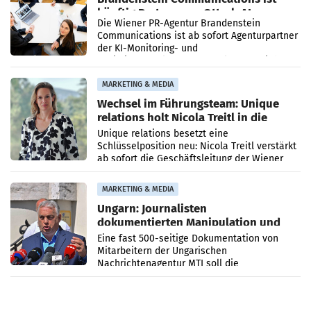
künftig Partner von OtterlyAI
Die Wiener PR-Agentur Brandenstein
Communications ist ab sofort Agenturpartner
der KI-Monitoring- und
Optimierungsplattform OtterlyAI. Damit baut
die Agentur ihr Leistungsportfolio
MARKETING & MEDIA
Wechsel im Führungsteam: Unique
relations holt Nicola Treitl in die
Geschäftsleitung
Unique relations besetzt eine
Schlüsselposition neu: Nicola Treitl verstärkt
ab sofort die Geschäftsleitung der Wiener
PR-Agentur an der Seite von Josef Kalina und
Anna Kalina-Mahr.
MARKETING & MEDIA
Ungarn: Journalisten
dokumentierten Manipulation und
Zensur
Eine fast 500-seitige Dokumentation von
Mitarbeitern der Ungarischen
Nachrichtenagentur MTI soll die
systematische Nachrichten-Manipulation und
Zensur bei der Agentur während der Zeit