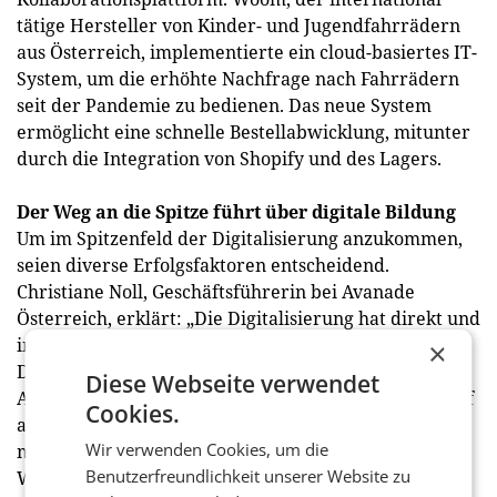
tätige Hersteller von Kinder- und Jugendfahrrädern
aus Österreich, implementierte ein cloud-basiertes IT-
System, um die erhöhte Nachfrage nach Fahrrädern
seit der Pandemie zu bedienen. Das neue System
ermöglicht eine schnelle Bestellabwicklung, mitunter
durch die Integration von Shopify und des Lagers.
Der Weg an die Spitze führt über digitale Bildung
Um im Spitzenfeld der Digitalisierung anzukommen,
seien diverse Erfolgsfaktoren entscheidend.
Christiane Noll, Geschäftsführerin bei Avanade
Österreich, erklärt: „Die Digitalisierung hat direkt und
indirekt positive Effekte auf Österreichs Wirtschaft.
×
Die Investition in Infrastruktur, Software und
Diese Webseite verwendet
Anwendungen schafft direkte Wertschöpfung. Darauf
Cookies.
aufbauend folgen Produkt- und Prozessinnovationen,
Wir verwenden Cookies, um die
mehr Produktivität und eine höhere
Benutzerfreundlichkeit unserer Website zu
Wettbewerbsfähigkeit“. Sie betont auch die