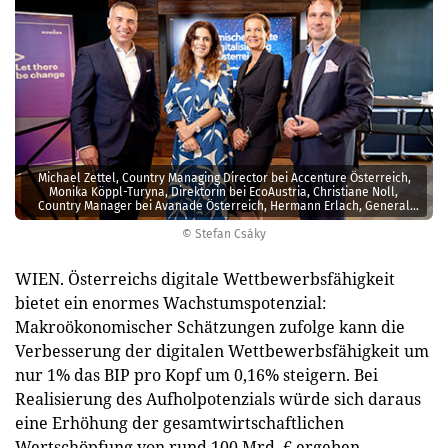
Michael Zettel, Country Managing Director bei Accenture Österreich,
Monika Köppl-Turyna, Direktorin bei EcoAustria, Christiane Noll,
Country Manager bei Avanade Österreich, Hermann Erlach, General
Manager bei Microsoft Österreich (v.l.)
© Stefan Csáky
WIEN. Österreichs digitale Wettbewerbsfähigkeit
bietet ein enormes Wachstumspotenzial:
Makroökonomischer Schätzungen zufolge kann die
Verbesserung der digitalen Wettbewerbsfähigkeit um
nur 1% das BIP pro Kopf um 0,16% steigern. Bei
Realisierung des Aufholpotenzials würde sich daraus
eine Erhöhung der gesamtwirtschaftlichen
Wertschöpfung von rund 100 Mrd. € ergeben,