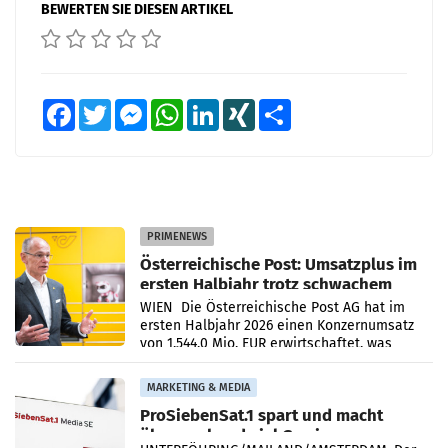
BEWERTEN SIE DIESEN ARTIKEL
Facebook
Twitter
Messenger
WhatsApp
LinkedIn
XING
Teilen
PRIMENEWS
Österreichische Post: Umsatzplus im
ersten Halbjahr trotz schwachem
Briefgeschäft
WIEN Die Österreichische Post AG hat im
ersten Halbjahr 2026 einen Konzernumsatz
von 1.544,0 Mio. EUR erwirtschaftet, was
einem Plus von 3,8 Prozent gegenüber dem
Vergleichszeitraum
MARKETING & MEDIA
ProSiebenSat.1 spart und macht
überraschend viel Gewinn