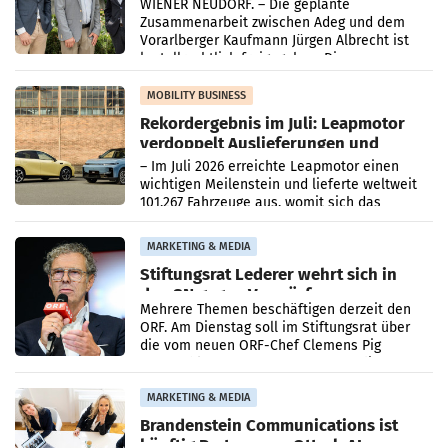
WIENER NEUDORF. – Die geplante
Zusammenarbeit zwischen Adeg und dem
Vorarlberger Kaufmann Jürgen Albrecht ist
kartellrechtlich freigegeben: Die
Bundeswettbewerbsbehörde und der
Bundeskartellanwalt
MOBILITY BUSINESS
Rekordergebnis im Juli: Leapmotor
verdoppelt Auslieferungen und
überschreitet die 100.000er-Marke
– Im Juli 2026 erreichte Leapmotor einen
wichtigen Meilenstein und lieferte weltweit
101.267 Fahrzeuge aus, womit sich das
Ergebnis gegenüber Juli 2025 mehr als
verdoppelte (+102
MARKETING & MEDIA
Stiftungsrat Lederer wehrt sich in
den SN gegen Vorwürfe
Mehrere Themen beschäftigen derzeit den
ORF. Am Dienstag soll im Stiftungsrat über
die vom neuen ORF-Chef Clemens Pig
vorgeschlagenen Besetzungen für die
Direktionen abgestimmt werden.
MARKETING & MEDIA
Brandenstein Communications ist
künftig Partner von OtterlyAI