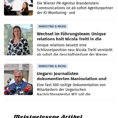
Die Wiener PR-Agentur Brandenstein
Communications ist ab sofort Agenturpartner
der KI-Monitoring- und
Optimierungsplattform OtterlyAI. Damit baut
die Agentur ihr Leistungsportfolio
MARKETING & MEDIA
Wechsel im Führungsteam: Unique
relations holt Nicola Treitl in die
Geschäftsleitung
Unique relations besetzt eine
Schlüsselposition neu: Nicola Treitl verstärkt
ab sofort die Geschäftsleitung der Wiener
PR-Agentur an der Seite von Josef Kalina und
Anna Kalina-Mahr.
MARKETING & MEDIA
Ungarn: Journalisten
dokumentierten Manipulation und
Zensur
Eine fast 500-seitige Dokumentation von
Mitarbeitern der Ungarischen
Nachrichtenagentur MTI soll die
systematische Nachrichten-Manipulation und
Zensur bei der Agentur während der Zeit
Meistgelesene Artikel