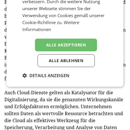
verbessern. Durch die weitere Nutzung
Bedeutung digitaler Kompetenzen: „Technologien sind
unserer Webseite stimmen Sie der
die Chance für Österreich aufzuholen. Der kluge und
Verwendung von Cookies gemäß unserer
breite Einsatz von Cloud, KI und Robotics hat das
Cookie-Richtlinie zu.
Weitere
Potenzial, unser Land an die Spitze zu bringen. Für
Informationen
den Weg dahin müssen wir die digitalen Kompetenzen
vorantreiben. Sie sind Grundvoraussetzung für den
Erfolg“. Dabei sei nicht nur die Förderung digitaler
ALLE AKZEPTIEREN
Kompetenzen von Mitarbeitenden essenziell. Digitale
Bildung sollte vor allem in das Bildungssystem
ALLE ABLEHNEN
integriert werden, um den Arbeitskräften von morgen
den verantwortungsvollen Umgang mit Technologien
DETAILS ANZEIGEN
frühzeitig zu vermitteln.
Auch Cloud-Dienste gelten als Katalysator für die
Digitalisierung, da sie die genannten Wirkungskanäle
und Erfolgsfaktoren ermöglichen. Unternehmen
sollten Daten als wertvolle Ressource betrachten und
die Cloud als effektives Werkzeug für die
Speicherung, Verarbeitung und Analyse von Daten