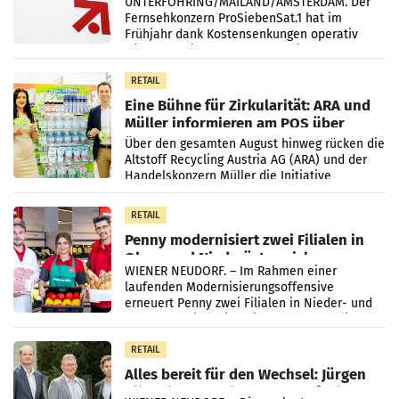
UNTERFÖHRING/MAILAND/AMSTERDAM. Der
Fernsehkonzern ProSiebenSat.1 hat im
Frühjahr dank Kostensenkungen operativ
wieder Gewinn gemacht und die
Markterwartung deutlich übertroffen.
RETAIL
Eine Bühne für Zirkularität: ARA und
Müller informieren am POS über
Kreislauffähigkeit
Über den gesamten August hinweg rücken die
Altstoff Recycling Austria AG (ARA) und der
Handelskonzern Müller die Initiative
„Kreislauf-Helden“ in allen österreichischen
Müller-Filialen
RETAIL
Penny modernisiert zwei Filialen in
Ober- und Niederösterreich
WIENER NEUDORF. – Im Rahmen einer
laufenden Modernisierungsoffensive
erneuert Penny zwei Filialen in Nieder- und
Oberösterreich. Die beiden Standorte liegen
in Haag sowie im rund
RETAIL
Alles bereit für den Wechsel: Jürgen
Albrecht setzt ab 1.1.2027 auf Adeg