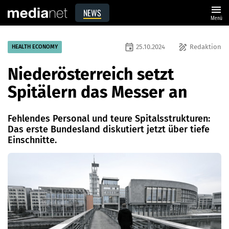
menu
NEWS
Menü
event
draw
25.10.2024
Redaktion
HEALTH ECONOMY
Niederösterreich setzt
Spitälern das Messer an
Fehlendes Personal und teure Spitalsstrukturen:
Das erste Bundesland diskutiert jetzt über tiefe
Einschnitte.