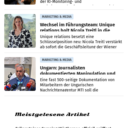
der KI-Monitoring- und
Optimierungsplattform OtterlyAI. Damit baut
die Agentur ihr Leistungsportfolio
MARKETING & MEDIA
Wechsel im Führungsteam: Unique
relations holt Nicola Treitl in die
Geschäftsleitung
Unique relations besetzt eine
Schlüsselposition neu: Nicola Treitl verstärkt
ab sofort die Geschäftsleitung der Wiener
PR-Agentur an der Seite von Josef Kalina und
Anna Kalina-Mahr.
MARKETING & MEDIA
Ungarn: Journalisten
dokumentierten Manipulation und
Zensur
Eine fast 500-seitige Dokumentation von
Mitarbeitern der Ungarischen
Nachrichtenagentur MTI soll die
systematische Nachrichten-Manipulation und
Zensur bei der Agentur während der Zeit
Meistgelesene Artikel