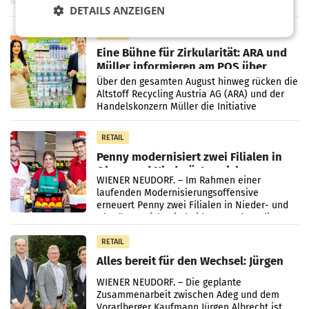
DETAILS ANZEIGEN
wieder Gewinn gemacht und die
Markterwartung deutlich übertroffen.
RETAIL
Eine Bühne für Zirkularität: ARA und
Müller informieren am POS über
Kreislauffähigkeit
Über den gesamten August hinweg rücken die
Altstoff Recycling Austria AG (ARA) und der
Handelskonzern Müller die Initiative
„Kreislauf-Helden“ in allen österreichischen
Müller-Filialen
RETAIL
Penny modernisiert zwei Filialen in
Ober- und Niederösterreich
WIENER NEUDORF. – Im Rahmen einer
laufenden Modernisierungsoffensive
erneuert Penny zwei Filialen in Nieder- und
Oberösterreich. Die beiden Standorte liegen
in Haag sowie im rund
RETAIL
Alles bereit für den Wechsel: Jürgen
Albrecht setzt ab 1.1.2027 auf Adeg
WIENER NEUDORF. – Die geplante
Zusammenarbeit zwischen Adeg und dem
Vorarlberger Kaufmann Jürgen Albrecht ist