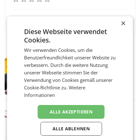
Facebook
Twitter
Messenger
WhatsApp
LinkedIn
XING
Teilen
×
Diese Webseite verwendet
Cookies.
Wir verwenden Cookies, um die
Benutzerfreundlichkeit unserer Website zu
PRIMENEWS
verbessern. Durch die weitere Nutzung
Österreichische Post: Umsatzplus im
unserer Webseite stimmen Sie der
ersten Halbjahr trotz schwachem
Verwendung von Cookies gemäß unserer
Briefgeschäft
WIEN Die Österreichische Post AG hat im
Cookie-Richtlinie zu.
Weitere
ersten Halbjahr 2026 einen Konzernumsatz
von 1.544,0 Mio. EUR erwirtschaftet, was
Informationen
einem Plus von 3,8 Prozent gegenüber dem
Vergleichszeitraum
MARKETING & MEDIA
ALLE AKZEPTIEREN
ProSiebenSat.1 spart und macht
überraschend viel Gewinn
UNTERFÖHRING/MAILAND/AMSTERDAM. Der
ALLE ABLEHNEN
Fernsehkonzern ProSiebenSat.1 hat im
Frühjahr dank Kostensenkungen operativ