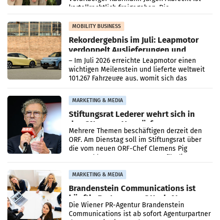
kartellrechtlich freigegeben: Die
Bundeswettbewerbsbehörde und der
Bundeskartellanwalt
MOBILITY BUSINESS
Rekordergebnis im Juli: Leapmotor
verdoppelt Auslieferungen und
überschreitet die 100.000er-Marke
– Im Juli 2026 erreichte Leapmotor einen
wichtigen Meilenstein und lieferte weltweit
101.267 Fahrzeuge aus, womit sich das
Ergebnis gegenüber Juli 2025 mehr als
verdoppelte (+102
MARKETING & MEDIA
Stiftungsrat Lederer wehrt sich in
den SN gegen Vorwürfe
Mehrere Themen beschäftigen derzeit den
ORF. Am Dienstag soll im Stiftungsrat über
die vom neuen ORF-Chef Clemens Pig
vorgeschlagenen Besetzungen für die
Direktionen abgestimmt werden.
MARKETING & MEDIA
Brandenstein Communications ist
künftig Partner von OtterlyAI
Die Wiener PR-Agentur Brandenstein
Communications ist ab sofort Agenturpartner