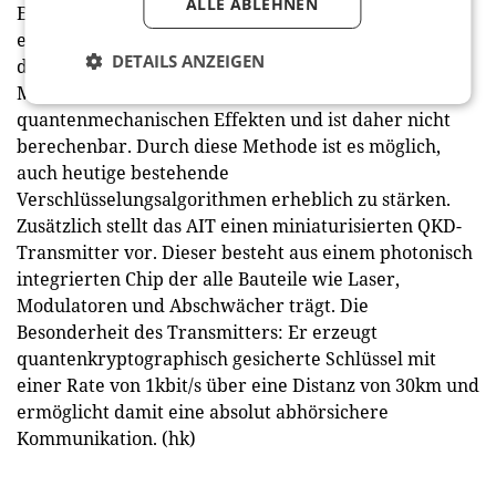
ALLE ABLEHNEN
EuroQCI Initiative. Auf der it-sa präsentiert das AIT
einen kompakten Quanten Zufallszahlen Generator,
DETAILS ANZEIGEN
der Zufallszahlen mit einer Geschwindigkeit von 2
Mbit/s erzeugt. Die Zufälligkeit beruht auf
quantenmechanischen Effekten und ist daher nicht
berechenbar. Durch diese Methode ist es möglich,
auch heutige bestehende
Verschlüsselungsalgorithmen erheblich zu stärken.
Zusätzlich stellt das AIT einen miniaturisierten QKD-
Transmitter vor. Dieser besteht aus einem photonisch
integrierten Chip der alle Bauteile wie Laser,
Modulatoren und Abschwächer trägt. Die
Besonderheit des Transmitters: Er erzeugt
quantenkryptographisch gesicherte Schlüssel mit
einer Rate von 1kbit/s über eine Distanz von 30km und
ermöglicht damit eine absolut abhörsichere
Kommunikation. (hk)