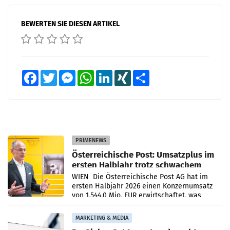
BEWERTEN SIE DIESEN ARTIKEL
Facebook
Twitter
Messenger
WhatsApp
LinkedIn
XING
Teilen
PRIMENEWS
Österreichische Post: Umsatzplus im
ersten Halbjahr trotz schwachem
Briefgeschäft
WIEN Die Österreichische Post AG hat im
ersten Halbjahr 2026 einen Konzernumsatz
von 1.544,0 Mio. EUR erwirtschaftet, was
einem Plus von 3,8 Prozent gegenüber dem
Vergleichszeitraum
MARKETING & MEDIA