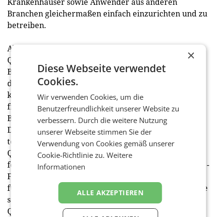
Krankenhäuser sowie Anwender aus anderen
Branchen gleichermaßen einfach einzurichten und zu
betreiben.
Absolut abhörsichere
×
Quantenkommunikationstechnologie
Diese Webseite verwendet
Basierend auf der bahnbrechenden Forschungsarbeit
Cookies.
des designierten Nobelpreisträgers Anton Zeilinger
konnte das AIT gemeinsam mit Zeilinger bereits sehr
Wir verwenden Cookies, um die
früh konkrete Anwendungen und Technologien im
Benutzerfreundlichkeit unserer Website zu
Bereich der Quantenkommunikation entwickeln.
verbessern. Durch die weitere Nutzung
Dadurch gilt das AIT heute als Spezialist für sowohl
unserer Webseite stimmen Sie der
terrestrische als auch satellitenbasierte
Verwendung von Cookies gemäß unserer
Quantenkryptographie. Vor diesem Hintergrund
Cookie-Richtlinie zu.
Weitere
fokussiert die Arbeit der Quanten-Forscherinnen und -
Informationen
Forscher insbesondere auf die Miniaturisierung der
für die Quantenverschlüsselung (QKD) nötigen Geräte
ALLE AKZEPTIEREN
sowie auf den Aufbau eines europäischen
Quantenkommunikationsnetzwerk im Rahmen der