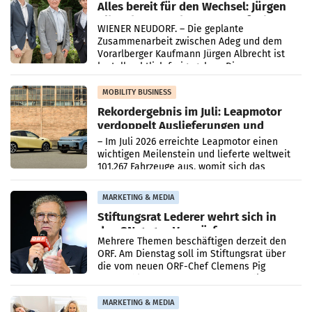
Alles bereit für den Wechsel: Jürgen
Albrecht setzt ab 1.1.2027 auf Adeg
WIENER NEUDORF. – Die geplante
Zusammenarbeit zwischen Adeg und dem
Vorarlberger Kaufmann Jürgen Albrecht ist
kartellrechtlich freigegeben: Die
Bundeswettbewerbsbehörde und der
Bundeskartellanwalt
MOBILITY BUSINESS
Rekordergebnis im Juli: Leapmotor
verdoppelt Auslieferungen und
überschreitet die 100.000er-Marke
– Im Juli 2026 erreichte Leapmotor einen
wichtigen Meilenstein und lieferte weltweit
101.267 Fahrzeuge aus, womit sich das
Ergebnis gegenüber Juli 2025 mehr als
verdoppelte (+102
MARKETING & MEDIA
Stiftungsrat Lederer wehrt sich in
den SN gegen Vorwürfe
Mehrere Themen beschäftigen derzeit den
ORF. Am Dienstag soll im Stiftungsrat über
die vom neuen ORF-Chef Clemens Pig
vorgeschlagenen Besetzungen für die
Direktionen abgestimmt werden.
MARKETING & MEDIA