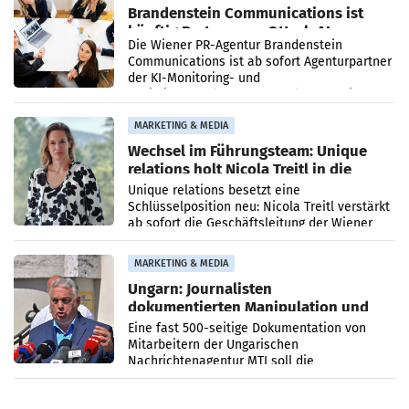
Brandenstein Communications ist
künftig Partner von OtterlyAI
Die Wiener PR-Agentur Brandenstein
Communications ist ab sofort Agenturpartner
der KI-Monitoring- und
Optimierungsplattform OtterlyAI. Damit baut
die Agentur ihr Leistungsportfolio
MARKETING & MEDIA
Wechsel im Führungsteam: Unique
relations holt Nicola Treitl in die
Geschäftsleitung
Unique relations besetzt eine
Schlüsselposition neu: Nicola Treitl verstärkt
ab sofort die Geschäftsleitung der Wiener
PR-Agentur an der Seite von Josef Kalina und
Anna Kalina-Mahr.
MARKETING & MEDIA
Ungarn: Journalisten
dokumentierten Manipulation und
Zensur
Eine fast 500-seitige Dokumentation von
Mitarbeitern der Ungarischen
Nachrichtenagentur MTI soll die
systematische Nachrichten-Manipulation und
Zensur bei der Agentur während der Zeit