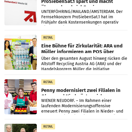
ProSiebenSat.1 spart und macht
überraschend viel Gewinn
UNTERFÖHRING/MAILAND/AMSTERDAM. Der
Fernsehkonzern ProSiebenSat.1 hat im
Frühjahr dank Kostensenkungen operativ
wieder Gewinn gemacht und die
Markterwartung deutlich übertroffen.
RETAIL
Eine Bühne für Zirkularität: ARA und
Müller informieren am POS über
Kreislauffähigkeit
Über den gesamten August hinweg rücken die
Altstoff Recycling Austria AG (ARA) und der
Handelskonzern Müller die Initiative
„Kreislauf-Helden“ in allen österreichischen
Müller-Filialen
RETAIL
Penny modernisiert zwei Filialen in
Ober- und Niederösterreich
WIENER NEUDORF. – Im Rahmen einer
laufenden Modernisierungsoffensive
erneuert Penny zwei Filialen in Nieder- und
Oberösterreich. Die beiden Standorte liegen
in Haag sowie im rund
RETAIL