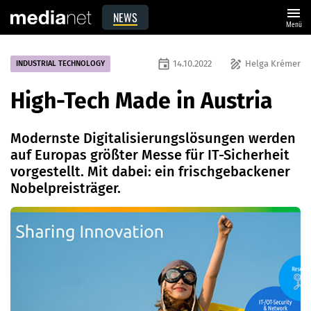
menu
NEWS
Menü
event
draw
14.10.2022
Helga Krémer
INDUSTRIAL TECHNOLOGY
High-Tech Made in Austria
Modernste Digitalisierungslösungen werden
auf Europas größter Messe für IT-Sicherheit
vorgestellt. Mit dabei: ein frischgebackener
Nobelpreisträger.