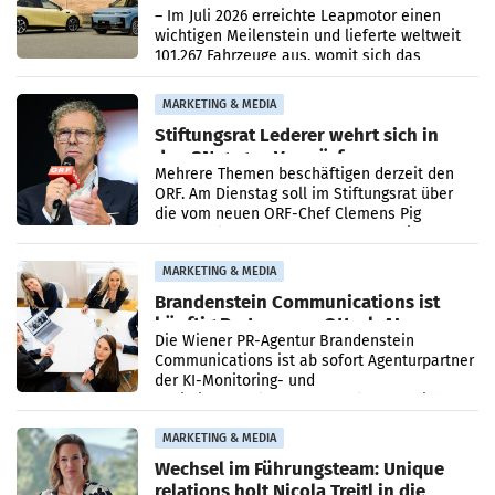
überschreitet die 100.000er-Marke
– Im Juli 2026 erreichte Leapmotor einen
wichtigen Meilenstein und lieferte weltweit
101.267 Fahrzeuge aus, womit sich das
Ergebnis gegenüber Juli 2025 mehr als
verdoppelte (+102
MARKETING & MEDIA
Stiftungsrat Lederer wehrt sich in
den SN gegen Vorwürfe
Mehrere Themen beschäftigen derzeit den
ORF. Am Dienstag soll im Stiftungsrat über
die vom neuen ORF-Chef Clemens Pig
vorgeschlagenen Besetzungen für die
Direktionen abgestimmt werden.
MARKETING & MEDIA
Brandenstein Communications ist
künftig Partner von OtterlyAI
Die Wiener PR-Agentur Brandenstein
Communications ist ab sofort Agenturpartner
der KI-Monitoring- und
Optimierungsplattform OtterlyAI. Damit baut
die Agentur ihr Leistungsportfolio
MARKETING & MEDIA
Wechsel im Führungsteam: Unique
relations holt Nicola Treitl in die