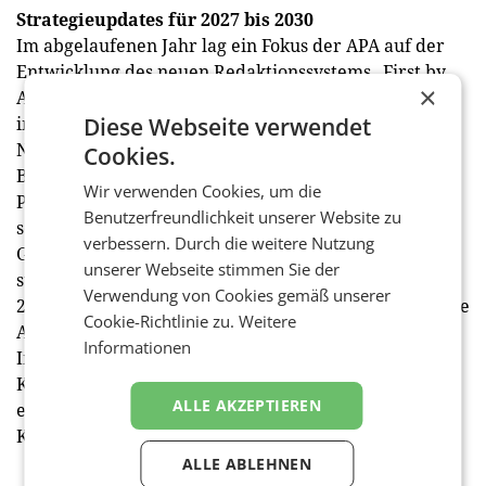
Strategieupdates für 2027 bis 2030
Im abgelaufenen Jahr lag ein Fokus der APA auf der
Entwicklung des neuen Redaktionssystems „First by
×
APA", mit dem bereits das erste Modul „Agenda"
Diese Webseite verwendet
implementiert wurde. Die Bildagentur firmiert seit
November unter dem Namen APA-Images, der
Cookies.
Bildbestand wurde in die zentrale Recherche- und
Wir verwenden Cookies, um die
Planungsplattform APA-NewsDesk integriert und um
Benutzerfreundlichkeit unserer Website zu
semantische KI-Suche sowie partielle KI-
verbessern. Durch die weitere Nutzung
Gesichtserkennung ergänzt. Das weitere Jahr 2026
unserer Webseite stimmen Sie der
steht im Zeichen eines Strategieupdates für die Jahre
Verwendung von Cookies gemäß unserer
2027 bis 2030. Mit dem Programm „APA[2]AI" legte die
Cookie-Richtlinie zu.
Weitere
APA eine neue Evolutionsstufe ihrer KI-Strategie vor.
Informationen
Im März wurde mit „AustroBERT", entwickelt in
Kooperation mit der AI Factory Austria, ein selbst
ALLE AKZEPTIEREN
entwickeltes KI-Modell realisiert, das der
Kategorisierung von Medientexten dient. (APA/red)
ALLE ABLEHNEN