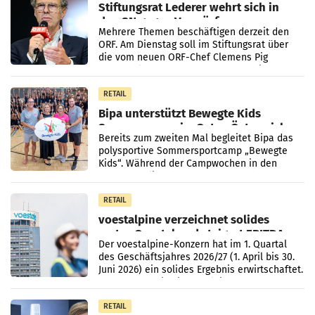
Stiftungsrat Lederer wehrt sich in
den SN gegen Vorwürfe
Mehrere Themen beschäftigen derzeit den
ORF. Am Dienstag soll im Stiftungsrat über
die vom neuen ORF-Chef Clemens Pig
vorgeschlagenen Besetzungen für die
Direktionen abgestimmt werden.
RETAIL
Bipa unterstützt Bewegte Kids
Sommercamps im Osten Österreichs
Bereits zum zweiten Mal begleitet Bipa das
polysportive Sommersportcamp „Bewegte
Kids“. Während der Campwochen in den
Monaten Juli und August versorgt das
Unternehmen Kinder sowie
RETAIL
voestalpine verzeichnet solides
erstes Quartal und steigert EBITDA
Der voestalpine-Konzern hat im 1. Quartal
des Geschäftsjahres 2026/27 (1. April bis 30.
Juni 2026) ein solides Ergebnis erwirtschaftet.
Der Umsatz stieg im Vergleich zur
Vorjahresperiode
RETAIL