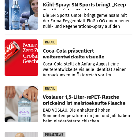
Kühl-Spray: SN Sports bringt „Keep
Cool“ auf den Markt
Die SN Sports GmbH bringt gemeinsam mit
der Firma Feygenblatt FloGu OG einen neuen
Kühl- und Regenerations-Spray auf den
Markt. Das Produkt namens „Keep Cool“ ist zu
100 Prozent
RETAIL
Coca-Cola präsentiert
weiterentwickelte visuelle
Markenidentität
Coca-Cola stellt ab Anfang August eine
weiterentwickelte visuelle Identität seiner
Verpackungen in Österreich vor. Im
Mittelpunkt des Redesigns stehen zentrale
Gestaltungselemente
RETAIL
Vöslauer 1,5-Liter-rePET-Flasche
prickelnd ist meistgekaufte Flasche
Österreichs
BAD VÖSLAU. Die anhaltend hohen
Sommertemperaturen im Juni und Juli haben
beim niederösterreichischen
Getränkehersteller Vöslauer zu deutlichen
Absatzzuwächsen geführt. Während
PRIMENEWS