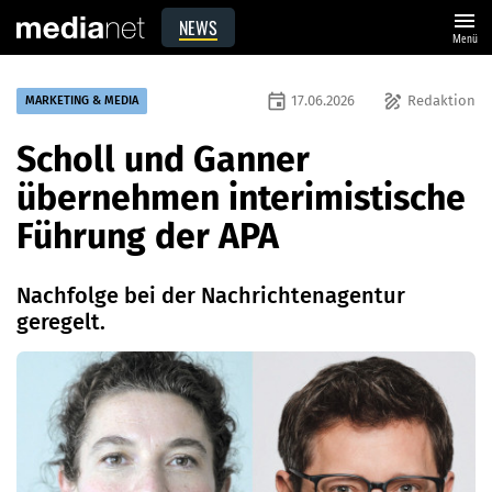
menu
NEWS
Menü
event
draw
17.06.2026
Redaktion
MARKETING & MEDIA
Scholl und Ganner
übernehmen interimistische
Führung der APA
Nachfolge bei der Nachrichtenagentur
geregelt.