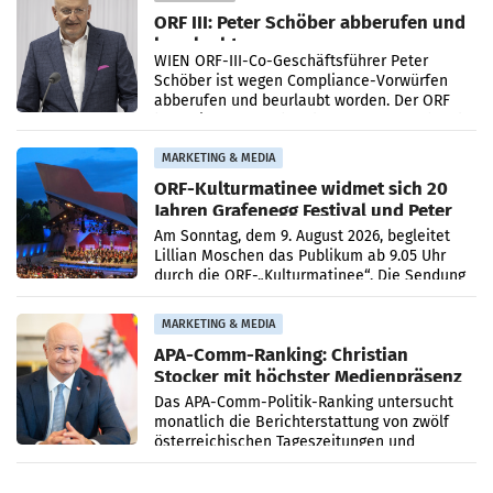
ORF III: Peter Schöber abberufen und
beurlaubt
WIEN ORF-III-Co-Geschäftsführer Peter
Schöber ist wegen Compliance-Vorwürfen
abberufen und beurlaubt worden. Der ORF
bestätigte gegenüber der APA entsprechende
Medienberichte.
MARKETING & MEDIA
ORF-Kulturmatinee widmet sich 20
Jahren Grafenegg Festival und Peter
Simonischek
Am Sonntag, dem 9. August 2026, begleitet
Lillian Moschen das Publikum ab 9.05 Uhr
durch die ORF-„Kulturmatinee“. Die Sendung
startet mit der Dokumentation „20 Jahre
Grafenegg
MARKETING & MEDIA
APA-Comm-Ranking: Christian
Stocker mit höchster Medienpräsenz
im Juli
Das APA-Comm-Politik-Ranking untersucht
monatlich die Berichterstattung von zwölf
österreichischen Tageszeitungen und
analysiert, welche Politikerinnen und
Politiker Österreichs die