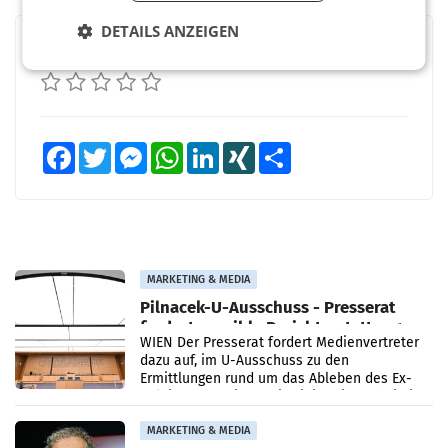
DETAILS ANZEIGEN
BEWERTEN SIE DIESEN ARTIKEL
Facebook
Twitter
Messenger
WhatsApp
LinkedIn
XING
Teilen
MARKETING & MEDIA
Pilnacek-U-Ausschuss - Presserat
fordert sensible Berichterstattung
WIEN Der Presserat fordert Medienvertreter
dazu auf, im U-Ausschuss zu den
Ermittlungen rund um das Ableben des Ex-
Sektionschefs im Justizministerium, Christian
Pilnacek, auf sensible
MARKETING & MEDIA