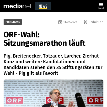
menu
NEWS
Menü
event
draw
11.06.2026
Redaktion
PRIMENEWS
ORF-Wahl:
Sitzungsmarathon läuft
Pig, Breitenecker, Totzauer, Larcher, Zierhut-
Kunz und weitere Kandidatinnen und
Kandidaten stehen den 35 Stiftungsräten zur
Wahl - Pig gilt als Favorit