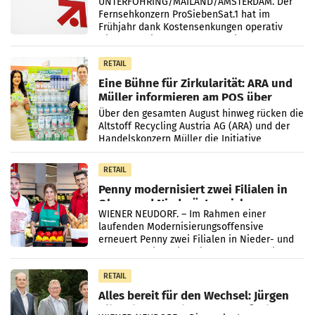
UNTERFÖHRING/MAILAND/AMSTERDAM. Der
Fernsehkonzern ProSiebenSat.1 hat im
Frühjahr dank Kostensenkungen operativ
wieder Gewinn gemacht und die
Markterwartung deutlich übertroffen.
RETAIL
Eine Bühne für Zirkularität: ARA und
Müller informieren am POS über
Kreislauffähigkeit
Über den gesamten August hinweg rücken die
Altstoff Recycling Austria AG (ARA) und der
Handelskonzern Müller die Initiative
„Kreislauf-Helden“ in allen österreichischen
Müller-Filialen
RETAIL
Penny modernisiert zwei Filialen in
Ober- und Niederösterreich
WIENER NEUDORF. – Im Rahmen einer
laufenden Modernisierungsoffensive
erneuert Penny zwei Filialen in Nieder- und
Oberösterreich. Die beiden Standorte liegen
in Haag sowie im rund
RETAIL
Alles bereit für den Wechsel: Jürgen
Albrecht setzt ab 1.1.2027 auf Adeg