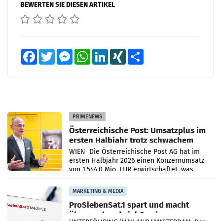
BEWERTEN SIE DIESEN ARTIKEL
Facebook
Twitter
Messenger
WhatsApp
LinkedIn
XING
Teilen
PRIMENEWS
Österreichische Post: Umsatzplus im
ersten Halbjahr trotz schwachem
Briefgeschäft
WIEN Die Österreichische Post AG hat im
ersten Halbjahr 2026 einen Konzernumsatz
von 1.544,0 Mio. EUR erwirtschaftet, was
einem Plus von 3,8 Prozent gegenüber dem
Vergleichszeitraum
MARKETING & MEDIA
ProSiebenSat.1 spart und macht
überraschend viel Gewinn