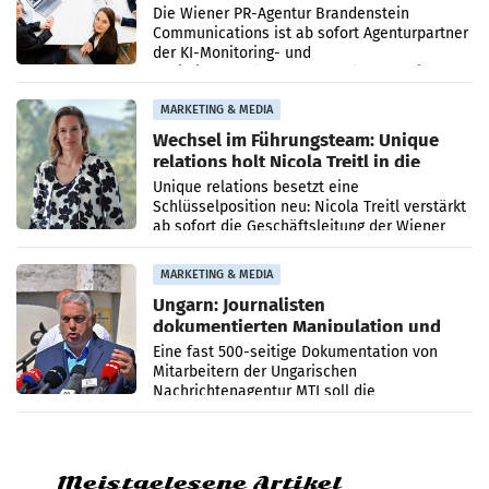
Die Wiener PR-Agentur Brandenstein
Communications ist ab sofort Agenturpartner
der KI-Monitoring- und
Optimierungsplattform OtterlyAI. Damit baut
die Agentur ihr Leistungsportfolio
MARKETING & MEDIA
Wechsel im Führungsteam: Unique
relations holt Nicola Treitl in die
Geschäftsleitung
Unique relations besetzt eine
Schlüsselposition neu: Nicola Treitl verstärkt
ab sofort die Geschäftsleitung der Wiener
PR-Agentur an der Seite von Josef Kalina und
Anna Kalina-Mahr.
MARKETING & MEDIA
Ungarn: Journalisten
dokumentierten Manipulation und
Zensur
Eine fast 500-seitige Dokumentation von
Mitarbeitern der Ungarischen
Nachrichtenagentur MTI soll die
systematische Nachrichten-Manipulation und
Zensur bei der Agentur während der Zeit
Meistgelesene Artikel