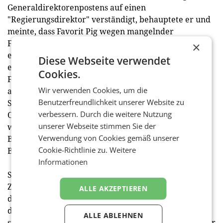
Generaldirektorenpostens auf einen
"Regierungsdirektor" verständigt, behauptete er und
meinte, dass Favorit Pig wegen mangelnder
Fernseherfahrung nicht die Ausschreibungskriterien
×
erfüllen würde. Auch das Gleichbehandlungsgesetz -
Diese Webseite verwendet
es stehen laut Westenthaler gleichgut qualifizierte
Cookies.
Frauen zur Wahl - seien Hebel, bei denen man
Wir verwenden Cookies, um die
ansetzen wolle, so der von der FPÖ entsandte
Benutzerfreundlichkeit unserer Website zu
Stiftungsrat. Zudem wolle man beweisen, dass die
verbessern. Durch die weitere Nutzung
ORF-Generaldirektion "parteipolitisch ausgepackelt"
unserer Webseite stimmen Sie der
worden sei. Er erinnerte u.a. daran, dass
Verwendung von Cookies gemäß unserer
Bundeskanzler Christian Stocker (ÖVP) mehrere
Cookie-Richtlinie zu.
Weitere
Bewerber getroffen habe.
Informationen
Stimmen dürften wohl auch Breitenecker, Totzauer,
Zierhut-Kunz und Larcher erhalten. Dadurch ist es
ALLE AKZEPTIEREN
denkbar, dass ein zweiter Wahlgang nötig wird, bei
dem nur noch die beiden im ersten Wahlgang
ALLE ABLEHNEN
stimmenstärksten Kandidaten bzw. Kandidatinnen zur