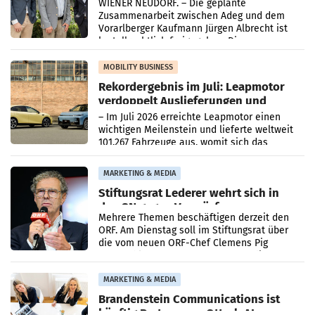
WIENER NEUDORF. – Die geplante
Zusammenarbeit zwischen Adeg und dem
Vorarlberger Kaufmann Jürgen Albrecht ist
kartellrechtlich freigegeben: Die
Bundeswettbewerbsbehörde und der
Bundeskartellanwalt
MOBILITY BUSINESS
Rekordergebnis im Juli: Leapmotor
verdoppelt Auslieferungen und
überschreitet die 100.000er-Marke
– Im Juli 2026 erreichte Leapmotor einen
wichtigen Meilenstein und lieferte weltweit
101.267 Fahrzeuge aus, womit sich das
Ergebnis gegenüber Juli 2025 mehr als
verdoppelte (+102
MARKETING & MEDIA
Stiftungsrat Lederer wehrt sich in
den SN gegen Vorwürfe
Mehrere Themen beschäftigen derzeit den
ORF. Am Dienstag soll im Stiftungsrat über
die vom neuen ORF-Chef Clemens Pig
vorgeschlagenen Besetzungen für die
Direktionen abgestimmt werden.
MARKETING & MEDIA
Brandenstein Communications ist
künftig Partner von OtterlyAI