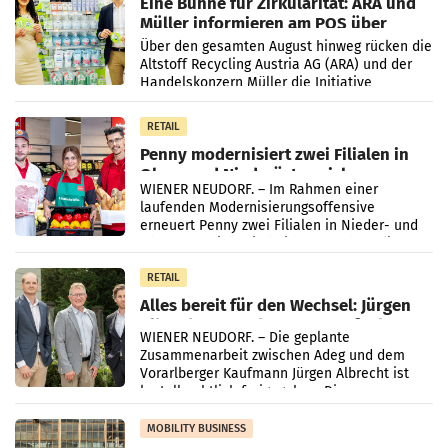
Eine Bühne für Zirkularität: ARA und
Müller informieren am POS über
Kreislauffähigkeit
Über den gesamten August hinweg rücken die
Altstoff Recycling Austria AG (ARA) und der
Handelskonzern Müller die Initiative
„Kreislauf-Helden“ in allen österreichischen
Müller-Filialen
RETAIL
Penny modernisiert zwei Filialen in
Ober- und Niederösterreich
WIENER NEUDORF. – Im Rahmen einer
laufenden Modernisierungsoffensive
erneuert Penny zwei Filialen in Nieder- und
Oberösterreich. Die beiden Standorte liegen
in Haag sowie im rund
RETAIL
Alles bereit für den Wechsel: Jürgen
Albrecht setzt ab 1.1.2027 auf Adeg
WIENER NEUDORF. – Die geplante
Zusammenarbeit zwischen Adeg und dem
Vorarlberger Kaufmann Jürgen Albrecht ist
kartellrechtlich freigegeben: Die
Bundeswettbewerbsbehörde und der
Bundeskartellanwalt
MOBILITY BUSINESS