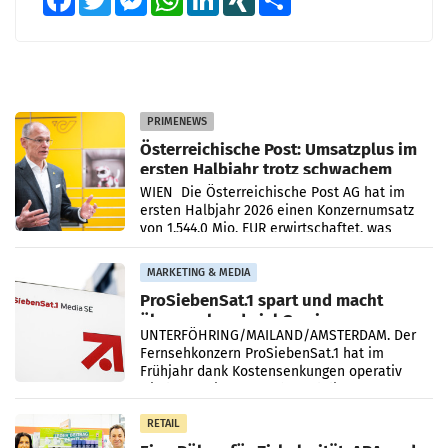
PRIMENEWS
Österreichische Post: Umsatzplus im
ersten Halbjahr trotz schwachem
Briefgeschäft
WIEN Die Österreichische Post AG hat im
ersten Halbjahr 2026 einen Konzernumsatz
von 1.544,0 Mio. EUR erwirtschaftet, was
einem Plus von 3,8 Prozent gegenüber dem
Vergleichszeitraum
MARKETING & MEDIA
ProSiebenSat.1 spart und macht
überraschend viel Gewinn
UNTERFÖHRING/MAILAND/AMSTERDAM. Der
Fernsehkonzern ProSiebenSat.1 hat im
Frühjahr dank Kostensenkungen operativ
wieder Gewinn gemacht und die
Markterwartung deutlich übertroffen.
RETAIL