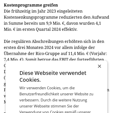
Kostenprogramme greifen
Die frühzeitig im Jahr 2023 eingeleiteten
Kostensenkungsprogramme reduzierten den Aufwand
in Summe bereits um 9,9 Mio. €, davon wurden 4,1
Mio. € im ersten Quartal 2024 effektiv.
Die regulären Abschreibungen erhöhten sich in den
ersten drei Monaten 2024 vor allem infolge der
Übernahme der Rico-Gruppe auf 11,4 Mio. € (Vorjahr:
7,4 Mio. €). Somit betrug das EBIT der fortgeführten
×
Geschäftsbereiche 11,6 Mio. € (Vorjahr: 13,6 Mio. €).
Das Finanzergebnis belief sich auf –3,6 Mio. €
Diese Webseite verwendet
(Vorjahr: –2,0 Mio. €), was vor allem auf leicht
Cookies.
gestiegene Bankverbindlichkeiten für die
Wir verwenden Cookies, um die
Finanzierung der Wachstumsprojekte zurückzuführen
Benutzerfreundlichkeit unserer Website zu
war. Der Steueraufwand blieb unverändert bei 2,9
verbessern. Durch die weitere Nutzung
Mio. €.
unserer Webseite stimmen Sie der
Verwendung von Cookies gemäß unserer