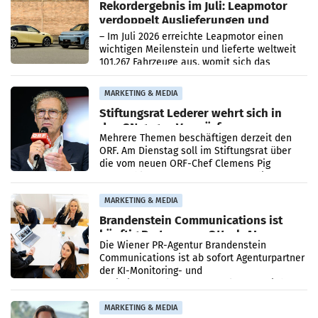
Rekordergebnis im Juli: Leapmotor
verdoppelt Auslieferungen und
überschreitet die 100.000er-Marke
– Im Juli 2026 erreichte Leapmotor einen
wichtigen Meilenstein und lieferte weltweit
101.267 Fahrzeuge aus, womit sich das
Ergebnis gegenüber Juli 2025 mehr als
verdoppelte (+102
MARKETING & MEDIA
Stiftungsrat Lederer wehrt sich in
den SN gegen Vorwürfe
Mehrere Themen beschäftigen derzeit den
ORF. Am Dienstag soll im Stiftungsrat über
die vom neuen ORF-Chef Clemens Pig
vorgeschlagenen Besetzungen für die
Direktionen abgestimmt werden.
MARKETING & MEDIA
Brandenstein Communications ist
künftig Partner von OtterlyAI
Die Wiener PR-Agentur Brandenstein
Communications ist ab sofort Agenturpartner
der KI-Monitoring- und
Optimierungsplattform OtterlyAI. Damit baut
die Agentur ihr Leistungsportfolio
MARKETING & MEDIA