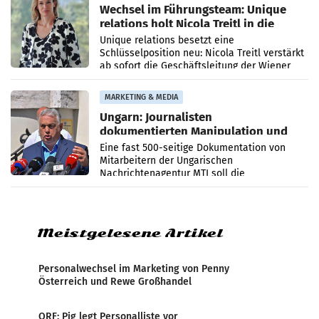
Wechsel im Führungsteam: Unique
relations holt Nicola Treitl in die
Geschäftsleitung
Unique relations besetzt eine
Schlüsselposition neu: Nicola Treitl verstärkt
ab sofort die Geschäftsleitung der Wiener
PR-Agentur an der Seite von Josef Kalina und
Anna Kalina-Mahr.
MARKETING & MEDIA
Ungarn: Journalisten
dokumentierten Manipulation und
Zensur
Eine fast 500-seitige Dokumentation von
Mitarbeitern der Ungarischen
Nachrichtenagentur MTI soll die
systematische Nachrichten-Manipulation und
Zensur bei der Agentur während der Zeit
Meistgelesene Artikel
Personalwechsel im Marketing von Penny
Österreich und Rewe Großhandel
ORF: Pig legt Personalliste vor