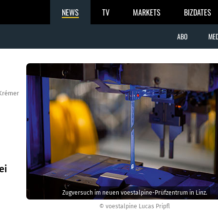
NEWS
TV
MARKETS
BIZDATES
ABO
MED
Krémer
ei
Zugversuch im neuen voestalpine-Prüfzentrum in Linz.
© voestalpine Lucas Pripfl