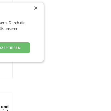
×
sern. Durch die
äß unserer
KZEPTIEREN
t und