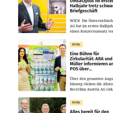
Umsatzplus im erste
Halbjahr trotz schw
Briefgeschäft
WIEN Die Österreichisch
AG hat im ersten Halbja
einen Konzernumsatz vo
1.544,0 Mio. EUR
erwirtschaftet, was eine
RETAIL
von 3,8 Prozent gegenüb
dem Vergleichszeitraum
Eine Bühne für
Zirkularität: ARA und
Müller informieren a
POS über
Kreislauffähigkeit
Über den gesamten Augu
hinweg rücken die Altsto
Recycling Austria AG (AR
und der Handelskonzern
Müller die Initiative „Krei
RETAIL
Helden“ in allen
österreichischen Müller-F
Alles bereit für den