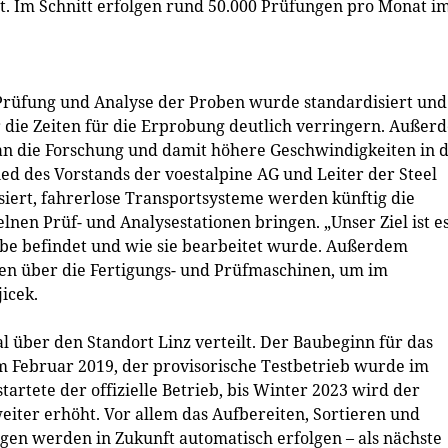
t. Im Schnitt erfolgen rund 50.000 Prüfungen pro Monat i
Prüfung und Analyse der Proben wurde standardisiert und
r die Zeiten für die Erprobung deutlich verringern. Außer
n die Forschung und damit höhere Geschwindigkeiten in 
ied des Vorstands der voestalpine AG und Leiter der Steel
lisiert, fahrerlose Transportsysteme werden künftig die
lnen Prüf- und Analysestationen bringen. „Unser Ziel ist es
robe befindet und wie sie bearbeitet wurde. Außerdem
en über die Fertigungs- und Prüfmaschinen, um im
jicek.
l über den Standort Linz verteilt. Der Baubeginn für das
m Februar 2019, der provisorische Testbetrieb wurde im
rtete der offizielle Betrieb, bis Winter 2023 wird der
eiter erhöht. Vor allem das Aufbereiten, Sortieren und
en werden in Zukunft automatisch erfolgen – als nächste