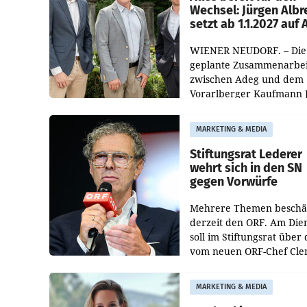
Wechsel: Jürgen Albr
setzt ab 1.1.2027 auf
WIENER NEUDORF. – Die
geplante Zusammenarbei
zwischen Adeg und dem
Vorarlberger Kaufmann 
Albrecht ist kartellrechtl
freigegeben: Die
MARKETING & MEDIA
Bundeswettbewerbsbeh
und der Bundeskartellan
Stiftungsrat Lederer
wehrt sich in den SN
gegen Vorwürfe
Mehrere Themen beschä
derzeit den ORF. Am Die
soll im Stiftungsrat über 
vom neuen ORF-Chef Cl
Pig vorgeschlagenen
Besetzungen für die
MARKETING & MEDIA
Direktionen abgestimmt