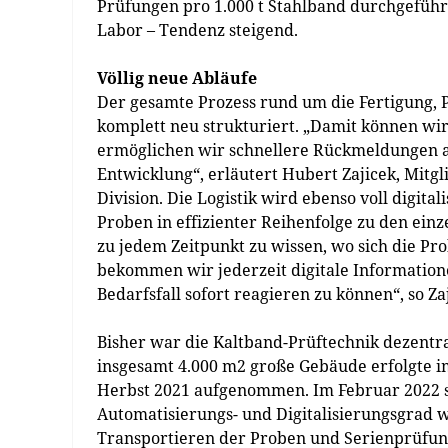
Prüfungen pro 1.000 t Stahlband durchgeführ
Labor – Tendenz steigend.
Völlig neue Abläufe
Der gesamte Prozess rund um die Fertigung, 
komplett neu strukturiert. „Damit können wi
ermöglichen wir schnellere Rückmeldungen a
Entwicklung“, erläutert Hubert Zajicek, Mitgl
Division. Die Logistik wird ebenso voll digita
Proben in effizienter Reihenfolge zu den einze
zu jedem Zeitpunkt zu wissen, wo sich die P
bekommen wir jederzeit digitale Information
Bedarfsfall sofort reagieren zu können“, so Za
Bisher war die Kaltband-Prüftechnik dezentra
insgesamt 4.000 m2 große Gebäude erfolgte i
Herbst 2021 aufgenommen. Im Februar 2022 sta
Automatisierungs- und Digitalisierungsgrad w
Transportieren der Proben und Serienprüfung