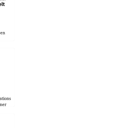
lt
gen
uge
bnis
r als
tions
tner
e