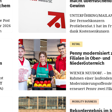
n
macht überraschend 
achem
Gewinn
UNTERFÖHRING/MAILA
e Post
Der Fernsehkonzern
hr 2026
ProSiebenSat.1 hat im F
n
dank Kostensenkungen
operativ wieder Gewinn
m Plus
gemacht und die
RETAIL
er
Markterwartung deutlic
übertroffen.
Penny modernisiert 
Filialen in Ober- und
m
Niederösterreich
WIENER NEUDORF. – Im
st
Rahmen einer laufenden
ff
Modernisierungsoffensiv
A)
erneuert Penny zwei Fili
Nieder- und Oberösterre
slauf-
Die beiden Standorte lie
MOBILITY BUSINESS
Haag sowie im rund
ilialen
Rekordergebnis im Ju