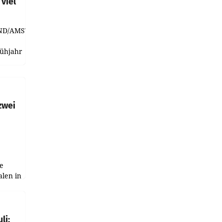
viel
ND/AMSTERDAM.
rühjahr
h
zwei
e
alen in
ich.
gen in
li: