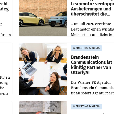
echt
Leapmotor verdoppe
 Adeg
Auslieferungen und
überschreitet die
100.000er-Marke
– Im Juli 2026 erreichte
t
Leapmotor einen wichti
Meilenstein und lieferte
Jürgen
weltweit 101.267 Fahrze
ich
aus, womit sich das Erge
MARKETING & MEDIA
gegenüber Juli 2025 meh
örde
verdoppelte (+102
walt
Brandenstein
Communications ist
künftig Partner von
OtterlyAI
ftigen
Die Wiener PR-Agentur
nstag
Brandenstein Communica
die
ist ab sofort Agenturpar
emens
der KI-Monitoring- und
Optimierungsplattform
MARKETING & MEDIA
OtterlyAI. Damit baut di