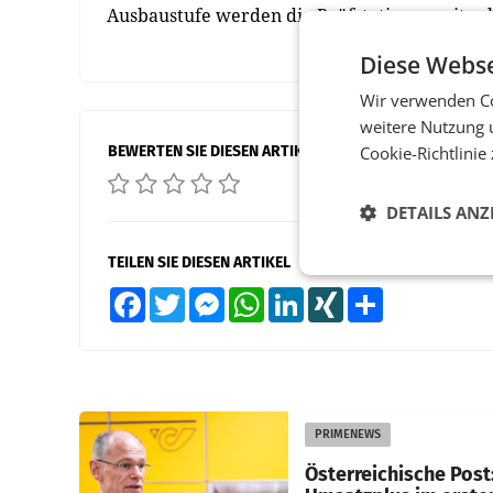
Ausbaustufe werden die Prüfstationen mit s
Diese Webse
Wir verwenden Co
weitere Nutzung 
BEWERTEN SIE DIESEN ARTIKEL
Cookie-Richtlinie
DETAILS ANZ
TEILEN SIE DIESEN ARTIKEL
Facebook
Twitter
Messenger
WhatsApp
LinkedIn
XING
Teilen
PRIMENEWS
Österreichische Post