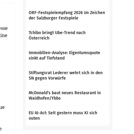
ORF-Festspielempfang 2026 im Zeichen
der Salzburger Festspiele
esse
Tchibo bringt Ube-Trend nach
pine
Österreich
Immobilien-Analyse: Eigentumsquote
sinkt auf Tiefstand
Stiftungsrat Lederer wehrt sich in den
SN gegen Vorwürfe
McDonald’s baut neues Restaurant in
Waidhofen/Ybbs
eue
EU AI-Act: Seit gestern muss KI sich
outen
e