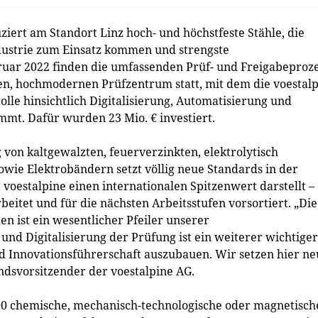
uziert am Standort Linz hoch- und höchstfeste Stähle, die
ustrie zum Einsatz kommen und strengste
bruar 2022 finden die umfassenden Prüf- und Freigabeproz
en, hochmodernen Prüfzentrum statt, mit dem die voestal
olle hinsichtlich Digitalisierung, Automatisierung und
mt. Dafür wurden 23 Mio. € investiert.
von kaltgewalzten, feuerverzinkten, elektrolytisch
wie Elektrobändern setzt völlig neue Standards in der
 voestalpine einen internationalen Spitzenwert darstellt –
eitet und für die nächsten Arbeitsstufen vorsortiert. „Die
n ist ein wesentlicher Pfeiler unserer
nd Digitalisierung der Prüfung ist ein weiterer wichtiger
nd Innovationsführerschaft auszubauen. Wir setzen hier n
ndsvorsitzender der voestalpine AG.
00 chemische, mechanisch-technologische oder magnetisch