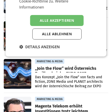
Cookie-Richtlinie zu.
Weitere
Führungsebene. Andrea Sampl-Neureiter
Informationen
rückt mit Anfang August in die Agenturleitung
auf. Gemeinsam mit drei weiteren
Neubesetzungen entsteht
ALLE AKZEPTIEREN
DESTINATION
Falkensteiner übernimmt Betrieb des
ALLE ABLEHNEN
modernisierten Campingplatzes am
Wörthersee
KLAGENFURT AM WÖRTHERSEE. – Der
Falkensteiner Camping Wörthersee ist
DETAILS ANZEIGEN
offiziell eröffnet. Die Falkensteiner Michaeler
Tourism Group (FMTG) und die Stadtwerke
Klagenfurt haben den
MARKETING & MEDIA
„Join the Flow“ wird Österreichs
Pavillon bei der EXPO 2027
Das Konzept „Join the Flow“ von facts and
fiction, ZONE Media und PLANET architects
wird der österreichische Beitrag zur EXPO
2027 in Belgrad. Die Weltausstellung findet
von 15.
MARKETING & MEDIA
Magenta Telekom erhöht
Investitionen trotz leichtem