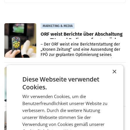
MARKETING & MEDIA
ORF weist Berichte über Abschaltung
von TV- und Radioempfang zurück
– Der ORF weist eine Berichterstattung der
„Kronen Zeitung“ und eine Aussendung der
FPÖ zur geplanten Optimierung seines
terrestrischen Sendernetzes zurück. Die
Darstellung,
×
MARKETING & MEDIA
Sebastian Knabl wird Partner bei EY
Diese Webseite verwendet
Österreich
Cookies.
WIEN.Sebastian Knabl wird Partner bei EY
Österreich. In seiner neuen Funktion soll er
Wir verwenden Cookies, um die
Banken und Finanzinstitute bei
Benutzerfreundlichkeit unserer Website zu
regulatorischen Anforderungen, im
Risikomanagement und bei
verbessern. Durch die weitere Nutzung
Transformationsprojekten
MARKETING & MEDIA
unserer Webseite stimmen Sie der
kju: stellt Führungsteam neu auf
Verwendung von Cookies gemäß unserer
Die Wiener Digitalagentur kju: erweitert ihre