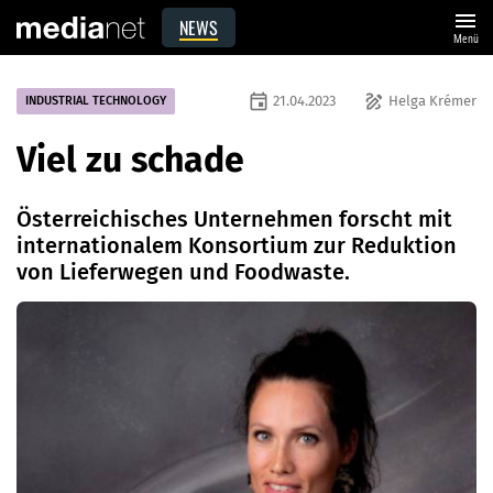
menu
NEWS
Menü
event
draw
21.04.2023
Helga Krémer
INDUSTRIAL TECHNOLOGY
Viel zu schade
Österreichisches Unternehmen forscht mit
internationalem Konsortium zur Reduktion
von Lieferwegen und Foodwaste.