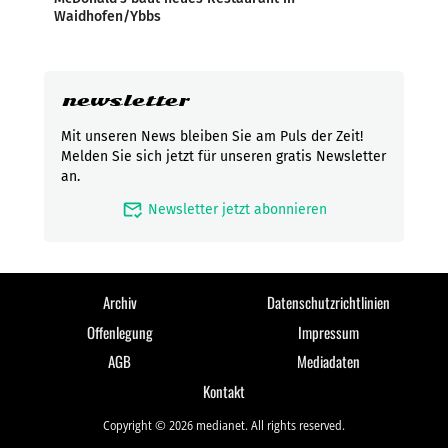
Waidhofen/Ybbs
newsletter
Mit unseren News bleiben Sie am Puls der Zeit!
Melden Sie sich jetzt für unseren gratis Newsletter
an.
mark_email_read
Newsletter jetzt abonnieren
Archiv
Datenschutzrichtlinien
Offenlegung
Impressum
AGB
Mediadaten
Kontakt
Copyright © 2026 medianet. All rights reserved.