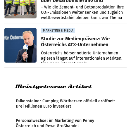
über Dekarbonisierung und
Energiepreise
– Wie die Zement- und Betonproduktion ihre
CO₂-Emissionen weiter senken und zugleich
wettbewerbsfähig bleiben kann, war Thema
eines Treffens zwischen Staatssekretärin
Elisabeth
MARKETING & MEDIA
Studie zur Medienpräsenz: Wie
Österreichs ATX-Unternehmen
international wahrgenommen
Österreichs börsennotierte Unternehmen
werden
agieren längst auf internationalen Märkten.
Eine neue internationale
Medienresonanzanalyse untersucht die
weltweite Berichterstattung über
Meistgelesene Artikel
Falkensteiner Camping Wörthersee offiziell eröffnet:
Drei Millionen Euro investiert
Personalwechsel im Marketing von Penny
Österreich und Rewe Großhandel