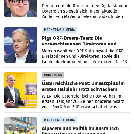
Umsatzrückgang
Der anhaltende Druck auf den Digitalstandort
Österreich spiegelt sich in den aktuellen
Zahlen von Magenta Telekom wider. In den
ersten sechs Monaten des laufenden Jahres
verzeichnete
MARKETING & MEDIA
Pigs ORF-Dream-Team: Die
vorgeschlagenen Direktoren und
Direktorinnen
Morgen wählt der ORF Stiftungsrat die ORF-
Direktorinnen und -Direktoren, sowie die
Landesdirektorinnen und -direktoren. Das 13-
köpfige Wunschteam des ab 1. Jänner 2027
amtierenden
PRIMENEWS
Österreichische Post: Umsatzplus im
ersten Halbjahr trotz schwachem
Briefgeschäft
WIEN Die Österreichische Post AG hat im
ersten Halbjahr 2026 einen Konzernumsatz
von 1.544,0 Mio. EUR erwirtschaftet, was
einem Plus von 3,8 Prozent gegenüber dem
Vergleichszeitraum
MARKETING & MEDIA
Alpacem und Politik im Austausch