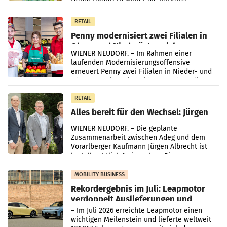
„Kreislauf-Helden“ in allen österreichischen
Müller-Filialen
RETAIL
Penny modernisiert zwei Filialen in
Ober- und Niederösterreich
WIENER NEUDORF. – Im Rahmen einer
laufenden Modernisierungsoffensive
erneuert Penny zwei Filialen in Nieder- und
Oberösterreich. Die beiden Standorte liegen
in Haag sowie im rund
RETAIL
Alles bereit für den Wechsel: Jürgen
Albrecht setzt ab 1.1.2027 auf Adeg
WIENER NEUDORF. – Die geplante
Zusammenarbeit zwischen Adeg und dem
Vorarlberger Kaufmann Jürgen Albrecht ist
kartellrechtlich freigegeben: Die
Bundeswettbewerbsbehörde und der
Bundeskartellanwalt
MOBILITY BUSINESS
Rekordergebnis im Juli: Leapmotor
verdoppelt Auslieferungen und
überschreitet die 100.000er-Marke
– Im Juli 2026 erreichte Leapmotor einen
wichtigen Meilenstein und lieferte weltweit