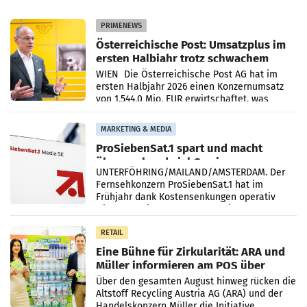
PRIMENEWS
Österreichische Post: Umsatzplus im
ersten Halbjahr trotz schwachem
Briefgeschäft
WIEN Die Österreichische Post AG hat im
ersten Halbjahr 2026 einen Konzernumsatz
von 1.544,0 Mio. EUR erwirtschaftet, was
einem Plus von 3,8 Prozent gegenüber dem
Vergleichszeitraum
MARKETING & MEDIA
ProSiebenSat.1 spart und macht
überraschend viel Gewinn
UNTERFÖHRING/MAILAND/AMSTERDAM. Der
Fernsehkonzern ProSiebenSat.1 hat im
Frühjahr dank Kostensenkungen operativ
wieder Gewinn gemacht und die
Markterwartung deutlich übertroffen.
RETAIL
Eine Bühne für Zirkularität: ARA und
Müller informieren am POS über
Kreislauffähigkeit
Über den gesamten August hinweg rücken die
Altstoff Recycling Austria AG (ARA) und der
Handelskonzern Müller die Initiative