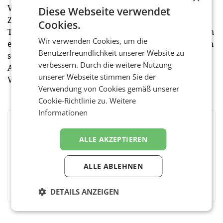
Vereinssommerfest im Innenhof der Labstelle.
Diese Webseite verwendet
Zahlreiche Gäste fanden sich bei den sommerlichen
Cookies.
Temperaturen zum gemeinsamen Branchenaustausch
Wir verwenden Cookies, um die
ein. Im Rahmen der Feierlichkeiten dankte der Verein
Benutzerfreundlichkeit unserer Website zu
seinen Sponsoren, darunter Hauptsponsor Goldbach
verbessern. Durch die weitere Nutzung
Austria, den Co-Sponsoren RMS und Teads sowie dem
unserer Webseite stimmen Sie der
Veranstaltungssponsor Ogury.
Verwendung von Cookies gemäß unserer
Cookie-Richtlinie zu.
Weitere
Informationen
BEWERTEN SIE DIESEN ARTIKEL
ALLE AKZEPTIEREN
ALLE ABLEHNEN
Facebook
Twitter
Messenger
WhatsApp
LinkedIn
XING
Teilen
DETAILS ANZEIGEN