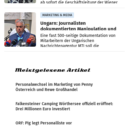
ab sofort die Geschäftsleitung der Wiener
PR-Agentur an der Seite von Josef Kalina und
Anna Kalina-Mahr.
MARKETING & MEDIA
Ungarn: Journalisten
dokumentierten Manipulation und
Zensur
Eine fast 500-seitige Dokumentation von
Mitarbeitern der Ungarischen
Nachrichtenagentur MTI soll die
systematische Nachrichten-Manipulation und
Zensur bei der Agentur während der Zeit
Meistgelesene Artikel
Personalwechsel im Marketing von Penny
Österreich und Rewe Großhandel
Falkensteiner Camping Wörthersee offiziell eröffnet:
Drei Millionen Euro investiert
ORF: Pig legt Personalliste vor