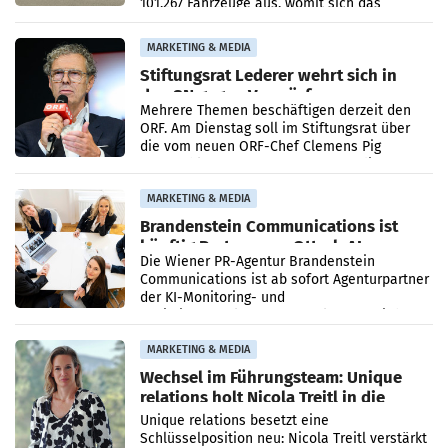
101.267 Fahrzeuge aus, womit sich das
Ergebnis gegenüber Juli 2025 mehr als
verdoppelte (+102
MARKETING & MEDIA
Stiftungsrat Lederer wehrt sich in
den SN gegen Vorwürfe
Mehrere Themen beschäftigen derzeit den
ORF. Am Dienstag soll im Stiftungsrat über
die vom neuen ORF-Chef Clemens Pig
vorgeschlagenen Besetzungen für die
Direktionen abgestimmt werden.
MARKETING & MEDIA
Brandenstein Communications ist
künftig Partner von OtterlyAI
Die Wiener PR-Agentur Brandenstein
Communications ist ab sofort Agenturpartner
der KI-Monitoring- und
Optimierungsplattform OtterlyAI. Damit baut
die Agentur ihr Leistungsportfolio
MARKETING & MEDIA
Wechsel im Führungsteam: Unique
relations holt Nicola Treitl in die
Geschäftsleitung
Unique relations besetzt eine
Schlüsselposition neu: Nicola Treitl verstärkt