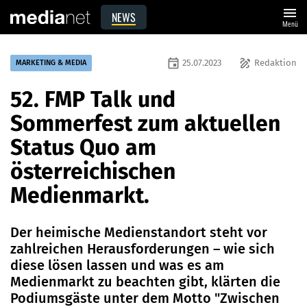
menu
NEWS
Menü
event
draw
25.07.2023
Redaktion
MARKETING & MEDIA
52. FMP Talk und
Sommerfest zum aktuellen
Status Quo am
österreichischen
Medienmarkt.
Der heimische Medienstandort steht vor
zahlreichen Herausforderungen – wie sich
diese lösen lassen und was es am
Medienmarkt zu beachten gibt, klärten die
Podiumsgäste unter dem Motto "Zwischen